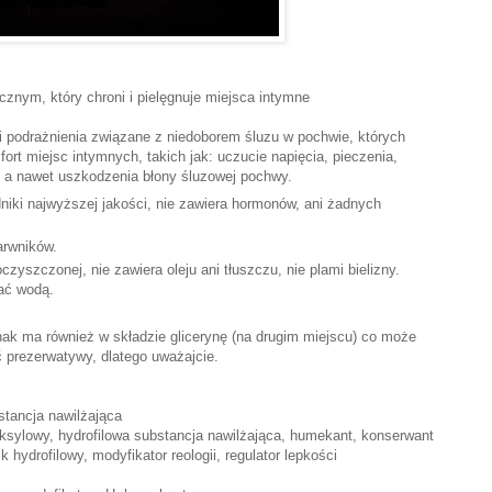
znym, który chroni i pielęgnuje miejsca intymne
dzi podrażnienia związane z niedoborem śluzu w pochwie, których
ort miejsc intymnych, takich jak: uczucie napięcia, pieczenia,
 a nawet uszkodzenia błony śluzowej pochwy.
iki najwyższej jakości, nie zawiera hormonów, ani żadnych
arwników.
szczonej, nie zawiera oleju ani tłuszczu, nie plami bielizny.
ać wodą.
nak ma również w składzie glicerynę (na drugim miejscu) co może
 prezerwatywy, dlatego uważajcie.
stancja nawilżająca
ksylowy, hydrofilowa substancja nawilżająca, humekant, konserwant
k hydrofilowy, modyfikator reologii, regulator lepkości