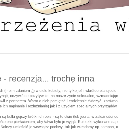
- recenzja... trochę inna
 (moim zdaniem ;)) w ciele kobiety, nie tylko jeśli wkrótce planujecie
ynąć, oczywiście pozytywnie, na nasze życie seksualne, wzmacniając
il z partnerem. Warto o nich pamiętać i codziennie ćwiczyć, zarówno
ich napinanie i rozluźnianie) jak i z użyciem specjalnych przyrządów,
są kulki gejszy krótki ich opis - są to dwie (lub jedna, w zależności od
ończone pierścieniem, aby łatwo było je wyjąć. Kuleczki wykonane są z
u. Należy umieścić je wewnątrz pochwy, tak jak wkładamy np. tampon, a