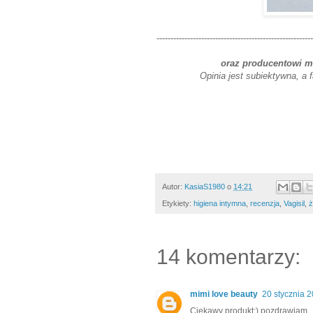
--------------------------------------------------------
oraz producentowi m
Opinia jest subiektywna, a 
Autor:
KasiaS1980
o
14:21
Etykiety:
higiena intymna
,
recenzja
,
Vagisil
,
ż
14 komentarzy:
mimi love beauty
20 stycznia 
Ciekawy produkt:) pozdrawiam