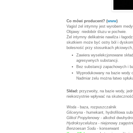
Co mówi producent? (
www
)
Vagisl żel intymny jest wyrobem medyc
Objawy: niedobór śluzu w pochwie.
Żel intymny delikatnie nawilża i łago
skutkiem może być ostry ból i dyskomf
bolesność przy stosunkach płciowych,
Zawiera wyselekcjonowane składn
agresywnych substancji.
Bez substancji zapachowych i b
Wyprodukowany na bazie wody oczy
Nadmiar żelu można łatwo spłuk
Skład:
przyzwoity, na bazie wody, jed
niekorzystnie wpływać na skuteczność
Woda
- baza, rozpuszczalnik
Gliceryna
- humekant, hydrofilowa sub
Glikol Propylenowy
- alkohol dwuhydro
Hydroksyceluloza
- niejonowy zagęstni
Benzoesan Sodu
- konserwant