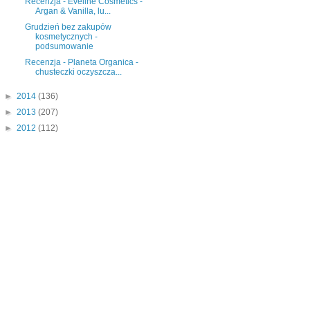
Recenzja - Eveline Cosmetics -
Argan & Vanilla, lu...
Grudzień bez zakupów
kosmetycznych -
podsumowanie
Recenzja - Planeta Organica -
chusteczki oczyszcza...
►
2014
(136)
►
2013
(207)
►
2012
(112)