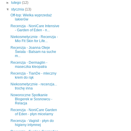
►
lutego
(12)
▼
stycznia
(13)
Off-top: Wielka wyprzedaż
lakierów
Recenzja - NoniCare Intensive
- Garden of Eden - n...
Niekosmetycznie - Recenzja -
Mio Fit Skin for Life...
Recenzja - Joanna Oleje
Świata - Balsam na suche
m...
Recenzja - Dermaglin -
maseczka kleopatra
Recenzja - TianDe - mleczny
krem do rąk
Niekosmetycznie - recenzja...
trochę inna
Noworoczne Spotkanie
Blogerek w Sosnowcu -
Relacja
Recenzja - NoniCare Garden
of Eden - płyn micelarny
Recenzja - Vagisil - płyn do
higieny intymnej