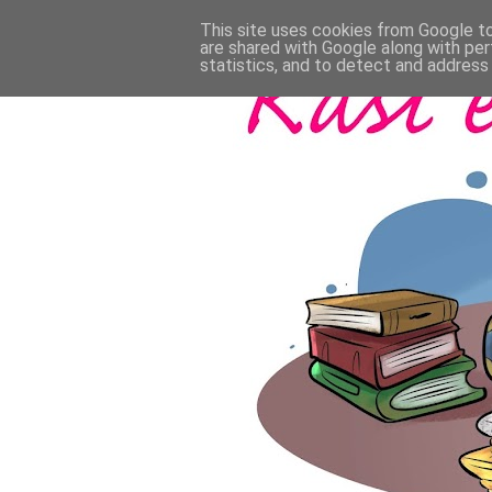
This site uses cookies from Google to 
are shared with Google along with per
statistics, and to detect and address