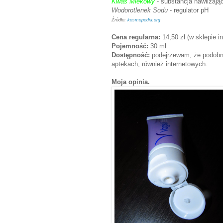
Kwas Mlekowy
- substancja nawilżaj
Wodorotlenek Sodu
- regulator pH
Źródło:
kosmopedia.org
Cena regularna:
14,50 zł (w sklepie i
Pojemność:
30 ml
Dostępność:
podejrzewam, że podobnie
aptekach, również internetowych.
Moja opinia.