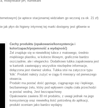
ąca, modyfikator pH, humekant
nternetowym) (w aptece stacjonarnej widziałam go wczoraj za ok. 21 zł)
 jak płyn do higieny intymnej tej marki dostępny jest głównie w
Cechy produktu (opakowanie/konsystencja i
kolor/zapach/pojemność a wydajność)
Żel znajduje się w niewielkiej tubce z matowego, średnio
miękkiego plastiku, w kolorze liliowym, graficznie bardzo
oszczędnie, ale i elegancko. Dodatkowo tubka zapakowana jest
w kartonik zawierający wszystkie niezbędne informacje,
dołączona jest również ulotka. Tubka stoi na zatyczce typu
'klik'. Produkt należy zużyć w ciągu 6 miesięcy od pierwszego
otwarcia.
Produkt ma postać dość gęstego, ciągnącego się i lepkiego,
bezbarwnego żelu, który pod wpływem ciepła ciała przechodzi
w postać wodną. Jest bezzapachowy.
Opakowanie zawiera 30 ml produktu, z uwagi jednak na jego
konsystencję oraz niewielką ilość potrzebną do aplikacji,
produkt oceniam jako bardzo wydajny.