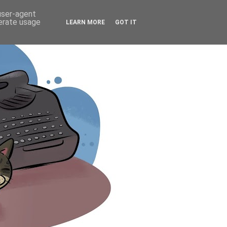
 user-agent
nerate usage
LEARN MORE
GOT IT