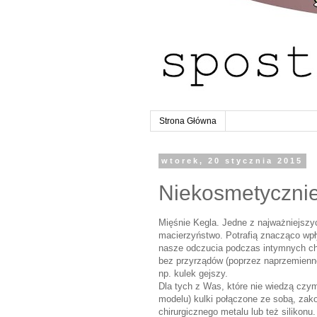
Strona Główna
wtorek, 20 stycznia 2015
Niekosmetycznie 
Mięśnie Kegla. Jedne z najważniejszych
macierzyństwo. Potrafią znacząco wpł
nasze odczucia podczas intymnych chw
bez przyrządów (poprzez naprzemienne 
np. kulek gejszy.
Dla tych z Was, które nie wiedzą czym 
modelu) kulki połączone ze sobą, zak
chirurgicznego metalu lub też silikon