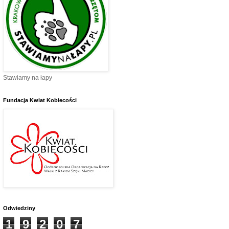
Stawiamy na łapy
Fundacja Kwiat Kobiecości
Odwiedziny
1
9
2
0
7