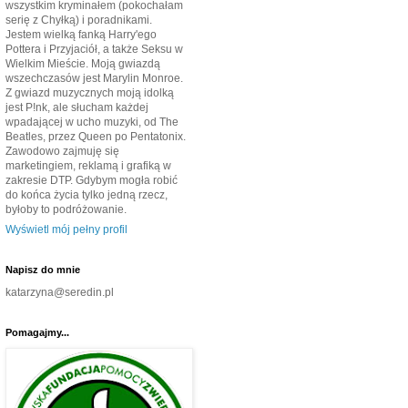
wszystkim kryminałem (pokochałam
serię z Chyłką) i poradnikami.
Jestem wielką fanką Harry'ego
Pottera i Przyjaciół, a także Seksu w
Wielkim Mieście. Moją gwiazdą
wszechczasów jest Marylin Monroe.
Z gwiazd muzycznych moją idolką
jest P!nk, ale słucham każdej
wpadającej w ucho muzyki, od The
Beatles, przez Queen po Pentatonix.
Zawodowo zajmuję się
marketingiem, reklamą i grafiką w
zakresie DTP. Gdybym mogła robić
do końca życia tylko jedną rzecz,
byłoby to podróżowanie.
Wyświetl mój pełny profil
Napisz do mnie
katarzyna@seredin.pl
Pomagajmy...