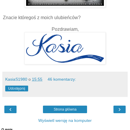
Znacie któregoś z moich ulubieńców?
Pozdrawiam,
KasiaS1980
o
15:55
46 komentarzy:
Udostępnij
‹
›
Strona główna
Wyświetl wersję na komputer
O mnie