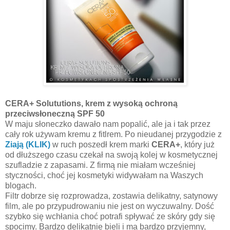
CERA+ Solututions, krem z wysoką ochroną
przeciwsłoneczną SPF 50
W maju słoneczko dawało nam popalić, ale ja i tak przez
cały rok używam kremu z fitlrem. Po nieudanej przygodzie z
Ziają (KLIK)
w ruch poszedł krem marki
CERA+
, który już
od dłuższego czasu czekał na swoją kolej w kosmetycznej
szufladzie z zapasami. Z firmą nie miałam wcześniej
styczności, choć jej kosmetyki widywałam na Waszych
blogach.
Filtr dobrze się rozprowadza, zostawia delikatny, satynowy
film, ale po przypudrowaniu nie jest on wyczuwalny. Dość
szybko się wchłania choć potrafi spływać ze skóry gdy się
spocimy. Bardzo delikatnie bieli i ma bardzo przyjemny,