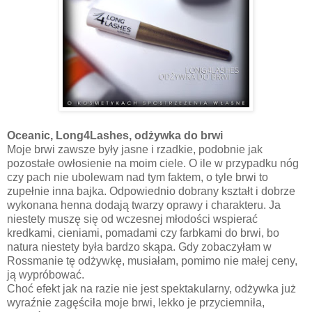
Oceanic, Long4Lashes, odżywka do brwi
Moje brwi zawsze były jasne i rzadkie, podobnie jak
pozostałe owłosienie na moim ciele. O ile w przypadku nóg
czy pach nie ubolewam nad tym faktem, o tyle brwi to
zupełnie inna bajka. Odpowiednio dobrany kształt i dobrze
wykonana henna dodają twarzy oprawy i charakteru. Ja
niestety muszę się od wczesnej młodości wspierać
kredkami, cieniami, pomadami czy farbkami do brwi, bo
natura niestety była bardzo skąpa. Gdy zobaczyłam w
Rossmanie tę odżywkę, musiałam, pomimo nie małej ceny,
ją wypróbować.
Choć efekt jak na razie nie jest spektakularny, odżywka już
wyraźnie zagęściła moje brwi, lekko je przyciemniła,