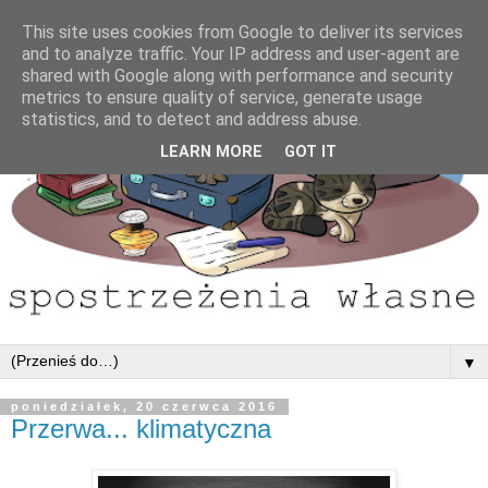
This site uses cookies from Google to deliver its services
and to analyze traffic. Your IP address and user-agent are
shared with Google along with performance and security
metrics to ensure quality of service, generate usage
statistics, and to detect and address abuse.
LEARN MORE
GOT IT
▼
poniedziałek, 20 czerwca 2016
Przerwa... klimatyczna