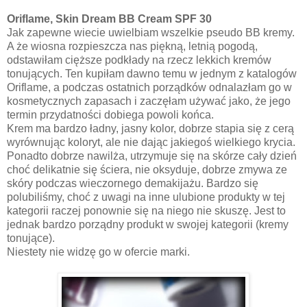
Oriflame, Skin Dream BB Cream SPF 30
Jak zapewne wiecie uwielbiam wszelkie pseudo BB kremy.
A że wiosna rozpieszcza nas piękną, letnią pogodą,
odstawiłam cięższe podkłady na rzecz lekkich kremów
tonujących. Ten kupiłam dawno temu w jednym z katalogów
Oriflame, a podczas ostatnich porządków odnalazłam go w
kosmetycznych zapasach i zaczęłam używać jako, że jego
termin przydatności dobiega powoli końca.
Krem ma bardzo ładny, jasny kolor, dobrze stapia się z cerą
wyrównując koloryt, ale nie dając jakiegoś wielkiego krycia.
Ponadto dobrze nawilża, utrzymuje się na skórze cały dzień
choć delikatnie się ściera, nie oksyduje, dobrze zmywa ze
skóry podczas wieczornego demakijażu. Bardzo się
polubiliśmy, choć z uwagi na inne ulubione produkty w tej
kategorii raczej ponownie się na niego nie skuszę. Jest to
jednak bardzo porządny produkt w swojej kategorii (kremy
tonujące).
Niestety nie widzę go w ofercie marki.