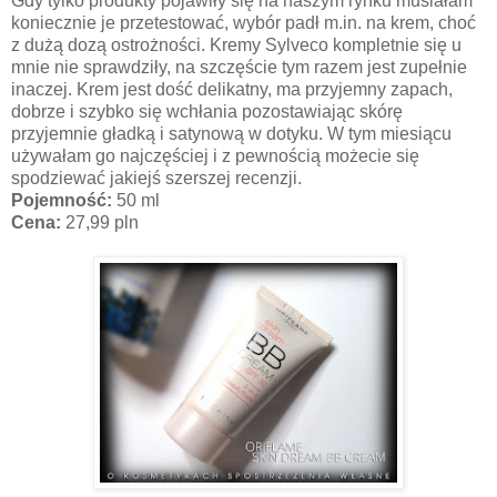
Gdy tylko produkty pojawiły się na naszym rynku musiałam
koniecznie je przetestować, wybór padł m.in. na krem, choć
z dużą dozą ostrożności. Kremy Sylveco kompletnie się u
mnie nie sprawdziły, na szczęście tym razem jest zupełnie
inaczej. Krem jest dość delikatny, ma przyjemny zapach,
dobrze i szybko się wchłania pozostawiając skórę
przyjemnie gładką i satynową w dotyku. W tym miesiącu
używałam go najczęściej i z pewnością możecie się
spodziewać jakiejś szerszej recenzji.
Pojemność:
50 ml
Cena:
27,99 pln