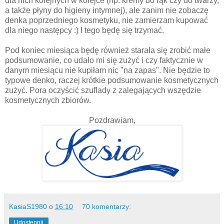
dla nich kolejnych w kolejce (np. kremy do rąk czy do twarzy,
a także płyny do higieny intymnej), ale zanim nie zobaczę
denka poprzedniego kosmetyku, nie zamierzam kupować
dla niego następcy :) I tego będę się trzymać.
Pod koniec miesiąca będę również starała się zrobić małe
podsumowanie, co udało mi się zużyć i czy faktycznie w
danym miesiącu nie kupiłam nic "na zapas". Nie będzie to
typowe denko, raczej krótkie podsumowanie kosmetycznych
zużyć. Pora oczyścić szuflady z zalegających wszędzie
kosmetycznych zbiorów.
Pozdrawiam,
KasiaS1980
o
16:10
70 komentarzy:
Udostępnij