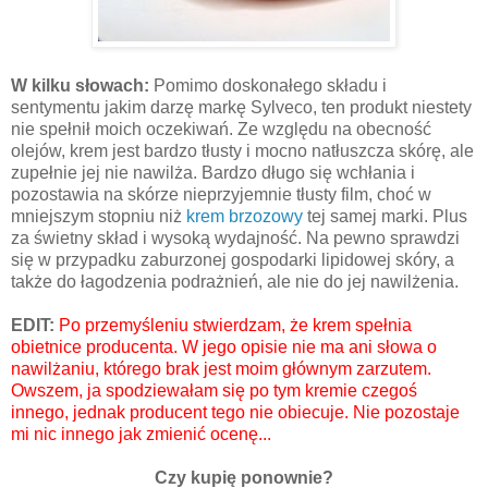
W kilku słowach:
Pomimo doskonałego składu i
sentymentu jakim darzę markę Sylveco, ten produkt niestety
nie spełnił moich oczekiwań. Ze względu na obecność
olejów, krem jest bardzo tłusty i mocno natłuszcza skórę, ale
zupełnie jej nie nawilża. Bardzo długo się wchłania i
pozostawia na skórze nieprzyjemnie tłusty film, choć w
mniejszym stopniu niż
krem brzozowy
tej samej marki. Plus
za świetny skład i wysoką wydajność. Na pewno sprawdzi
się w przypadku zaburzonej gospodarki lipidowej skóry, a
także do łagodzenia podrażnień, ale nie do jej nawilżenia.
EDIT:
Po przemyśleniu stwierdzam, że krem spełnia
obietnice producenta. W jego opisie nie ma ani słowa o
nawilżaniu, którego brak jest moim głównym zarzutem.
Owszem, ja spodziewałam się po tym kremie czegoś
innego, jednak producent tego nie obiecuje. Nie pozostaje
mi nic innego jak zmienić ocenę...
Czy kupię ponownie?