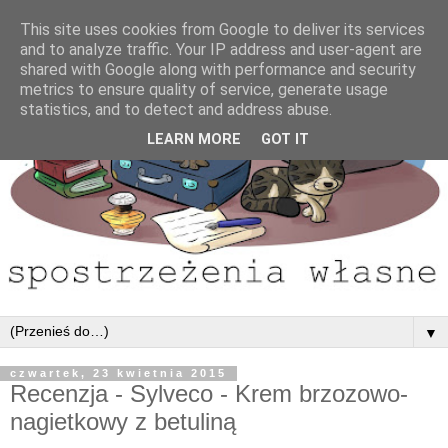
This site uses cookies from Google to deliver its services
and to analyze traffic. Your IP address and user-agent are
shared with Google along with performance and security
metrics to ensure quality of service, generate usage
statistics, and to detect and address abuse.
LEARN MORE
GOT IT
▼
czwartek, 23 kwietnia 2015
Recenzja - Sylveco - Krem brzozowo-
nagietkowy z betuliną