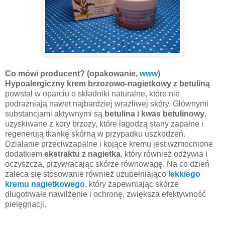
Co mówi producent? (opakowanie,
www
)
Hypoalergiczny krem brzozowo-nagietkowy z betuliną
powstał w oparciu o składniki naturalne, które nie
podrażniają nawet najbardziej wrażliwej skóry. Głównymi
substancjami aktywnymi są
betulina i kwas betulinowy
,
uzyskiwane z kory brzozy, które łagodzą stany zapalne i
regenerują tkankę skórną w przypadku uszkodzeń.
Działanie przeciwzapalne i kojące kremu jest wzmocnione
dodatkiem
ekstraktu z nagietka
, który również odżywia i
oczyszcza, przywracając skórze równowagę. Na co dzień
zaleca się stosowanie również uzupełniająco
lekkiego
kremu nagietkowego
, który zapewniając skórze
długotrwałe nawilżenie i ochronę, zwiększa efektywność
pielęgnacji.