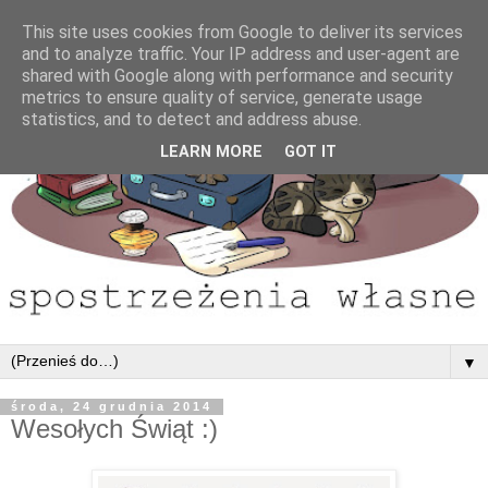
This site uses cookies from Google to deliver its services
and to analyze traffic. Your IP address and user-agent are
shared with Google along with performance and security
metrics to ensure quality of service, generate usage
statistics, and to detect and address abuse.
LEARN MORE
GOT IT
▼
środa, 24 grudnia 2014
Wesołych Świąt :)