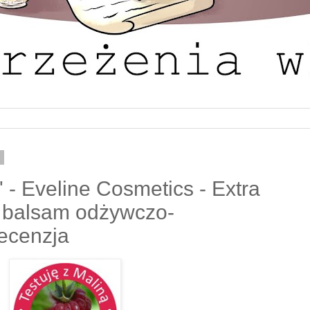
3
' - Eveline Cosmetics - Extra
y balsam odżywczo-
Recenzja