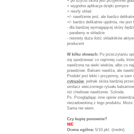
+ po użyciu skóra jest przyjemnie gład
+ wygodna aplikacja dzięki pompce
+ niezły skład
+/- nawilżenie jest, ale bardzo delika
+/- bardzo delikatnie ujędrnia, nie jest
- dla bardziej wymagającej skóry będz
- parabeny w składzie
- niestety duża ilość składników akty
producent
W kilku słowach:
Po przeczytaniu opi
się spodziewać co najmniej cuda, któr
nawilżona na wieki wieków, albo co na
prawdziwe. Balsam nawilża, ale nawilż
Produkt jest lekki i przyjemny, w sam
cytrusów
, jednak skóra bardziej prze
umilacz wieczornego rytuału balsamow
niż chwilowe nawilżenie. Szkoda.
Ps. Przeglądając inne opinie stwierdza
niezadowoloną z tego produktu. Może 
Sama nie wiem.
Czy kupię ponownie?
NIE
Ocena ogólna:
5/10 pkt. (średni)