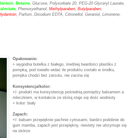
lantoin
,
Betaine
, Glucose, Polysorbate 20, PEG-20 Glyceryl Laurate,
Palmitate
, Phenoxyethanol,
Methylparaben
,
Butylparaben
,
ydantoin
, Parfum, Disodium EDTA, Citronellol, Geraniol, Limonene,
Opakowanie:
+ wygodna butelka z białego, średniej twardości plastiku z
pompką, pod światło widać ile produktu zostało w środku,
pompka chodzi bez zarzutu, nie zacina się
Konsystencja/kolor:
+/- produkt ma konsystencję pośrednią pomiędzy balsamem a
mleczkiem, w kontakcie ze skórą staje się dość wodnisty
+ kolor: biały
Zapach:
+/- balsam przepięknie pachnie cytrusami, bardzo podobnie do
gum mamba, zapach jest przepiękny, niestety nie utrzymuje się
na skórze