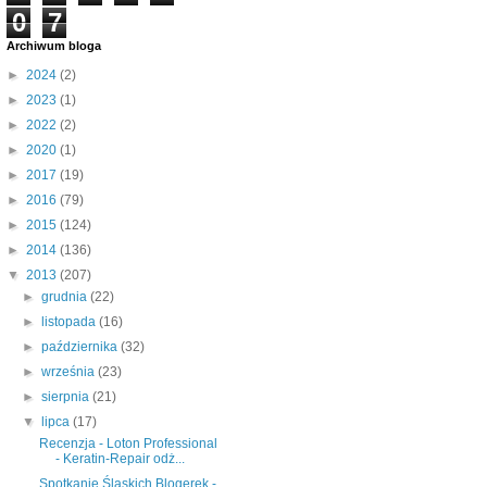
0
7
Archiwum bloga
►
2024
(2)
►
2023
(1)
►
2022
(2)
►
2020
(1)
►
2017
(19)
►
2016
(79)
►
2015
(124)
►
2014
(136)
▼
2013
(207)
►
grudnia
(22)
►
listopada
(16)
►
października
(32)
►
września
(23)
►
sierpnia
(21)
▼
lipca
(17)
Recenzja - Loton Professional
- Keratin-Repair odż...
Spotkanie Śląskich Blogerek -