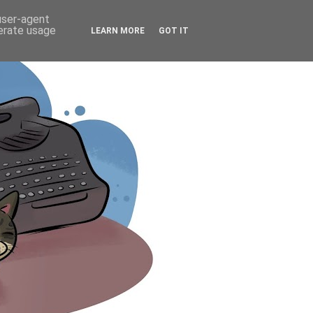
 user-agent
nerate usage
LEARN MORE
GOT IT