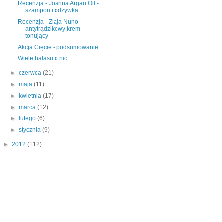
Recenzja - Joanna Argan Oil -
szampon i odżywka
Recenzja - Ziaja Nuno -
antytrądzikowy krem
tonujący
Akcja Cięcie - podsumowanie
Wiele hałasu o nic...
►
czerwca
(21)
►
maja
(11)
►
kwietnia
(17)
►
marca
(12)
►
lutego
(6)
►
stycznia
(9)
►
2012
(112)