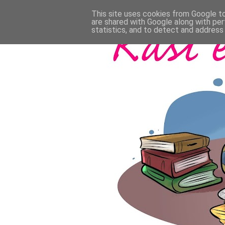
This site uses cookies from Google to 
are shared with Google along with per
statistics, and to detect and address