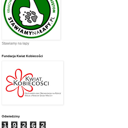
Stawiamy na łapy
Fundacja Kwiat Kobiecości
Odwiedziny
1
9
2
6
2