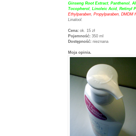
Ginseng Root Extract
,
Panthenol
,
Al
Tocopherol
,
Linoleic Acid
,
Retinyl 
Ethylparaben
,
Propylparaben
,
DMDM H
Linalool.
Cena:
ok. 15 zł
Pojemność:
350 ml
Dostępność:
nieznana
Moja opinia.