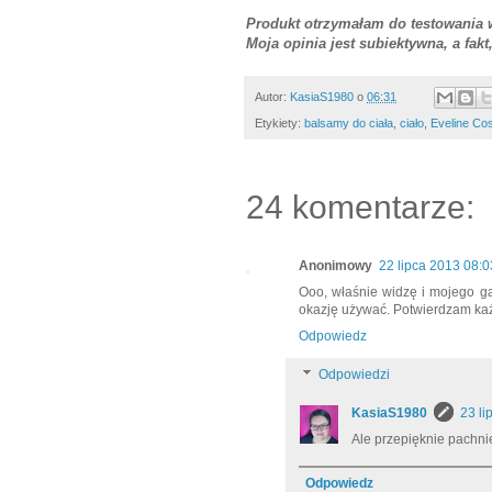
Produkt otrzymałam do testowania
Moja opinia jest subiektywna, a fak
Autor:
KasiaS1980
o
06:31
Etykiety:
balsamy do ciała
,
ciało
,
Eveline Co
24 komentarze:
Anonimowy
22 lipca 2013 08:0
Ooo, właśnie widzę i mojego gag
okazję używać. Potwierdzam każ
Odpowiedz
Odpowiedzi
KasiaS1980
23 li
Ale przepięknie pachnie
Odpowiedz