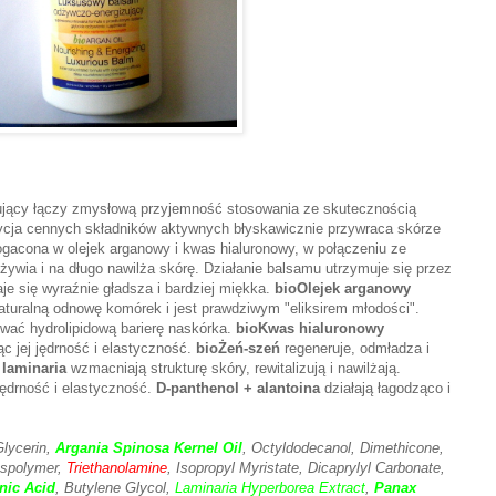
jący łączy zmysłową przyjemność stosowania ze skutecznością
ycja cennych składników aktywnych błyskawicznie przywraca skórze
ogacona w olejek arganowy i kwas hialuronowy, w połączeniu ze
żywia i na długo nawilża skórę. Działanie balsamu utrzymuje się przez
je się wyraźnie gładsza i bardziej miękka.
bioOlejek arganowy
uralną odnowę komórek i jest prawdziwym "eliksirem młodości".
wać hydrolipidową barierę naskórka.
bioKwas hialuronowy
ąc jej jędrność i elastyczność.
bioŻeń-szeń
regeneruje, odmładza i
 laminaria
wzmacniają strukturę skóry, rewitalizują i nawilżają.
ędrność i elastyczność.
D-panthenol + alantoina
działają łagodząco i
Glycerin,
Argania Spinosa Kernel Oil
, Octyldodecanol, Dimethicone,
sspolymer,
Triethanolamine
, Isopropyl Myristate, Dicaprylyl Carbonate,
nic Acid
, Butylene Glycol,
Laminaria Hyperborea Extract
,
Panax