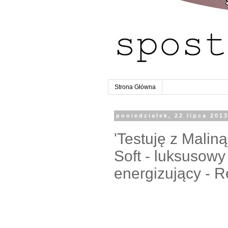
Strona Główna
poniedziałek, 22 lipca 201
'Testuję z Maliną
Soft - luksusow
energizujący - 