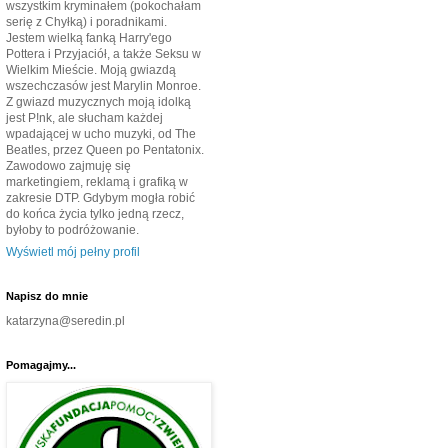
wszystkim kryminałem (pokochałam
serię z Chyłką) i poradnikami.
Jestem wielką fanką Harry'ego
Pottera i Przyjaciół, a także Seksu w
Wielkim Mieście. Moją gwiazdą
wszechczasów jest Marylin Monroe.
Z gwiazd muzycznych moją idolką
jest P!nk, ale słucham każdej
wpadającej w ucho muzyki, od The
Beatles, przez Queen po Pentatonix.
Zawodowo zajmuję się
marketingiem, reklamą i grafiką w
zakresie DTP. Gdybym mogła robić
do końca życia tylko jedną rzecz,
byłoby to podróżowanie.
Wyświetl mój pełny profil
Napisz do mnie
katarzyna@seredin.pl
Pomagajmy...