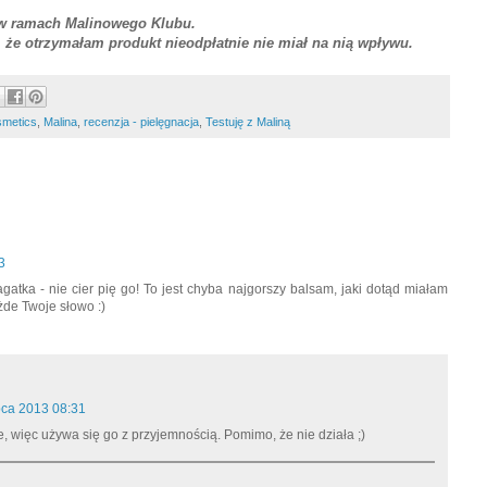
 w ramach Malinowego Klubu.
t, że otrzymałam produkt nieodpłatnie nie miał na nią wpływu.
smetics
,
Malina
,
recenzja - pielęgnacja
,
Testuję z Maliną
3
atka - nie cier pię go! To jest chyba najgorszy balsam, jaki dotąd miałam
de Twoje słowo :)
pca 2013 08:31
, więc używa się go z przyjemnością. Pomimo, że nie działa ;)