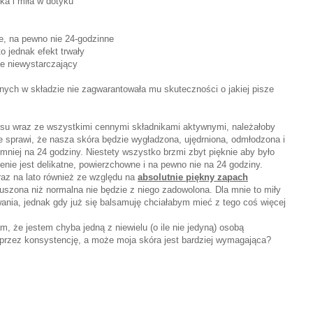
ka i miła w dotyku
tne, na pewno nie 24-godzinne
 to jednak efekt trwały
ie niewystarczający
wnych w składzie nie zagwarantowała mu skuteczności o jakiej pisze
su wraz ze wszystkimi cennymi składnikami aktywnymi, należałoby
e sprawi, że nasza skóra będzie wygładzona, ujędrniona, odmłodzona i
jmniej na 24 godziny. Niestety wszystko brzmi zbyt pięknie aby było
enie jest delikatne, powierzchowne i na pewno nie na 24 godziny.
 raz na lato również ze względu na
absolutnie piękny zapach
suszona niż normalna nie będzie z niego zadowolona. Dla mnie to miły
ania, jednak gdy już się balsamuję chciałabym mieć z tego coś więcej
m, że jestem chyba jedną z niewielu (o ile nie jedyną) osobą
przez konsystencję, a może moja skóra jest bardziej wymagająca?