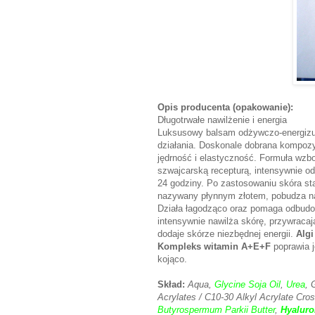
Opis producenta (opakowanie):
Długotrwałe nawilżenie i energia
Luksusowy balsam odżywczo-energizu
działania. Doskonale dobrana kompoz
jędrność i elastyczność. Formuła wzb
szwajcarską recepturą, intensywnie od
24 godziny. Po zastosowaniu skóra sta
nazywany płynnym złotem, pobudza nat
Działa łagodząco oraz pomaga odbudo
intensywnie nawilża skórę, przywracaj
dodaje skórze niezbędnej energii.
Algi
Kompleks witamin A+E+F
poprawia j
kojąco.
Skład:
Aqua,
Glycine Soja Oil
,
Urea
, 
Acrylates / C10-30 Alkyl Acrylate Cro
Butyrospermum Parkii Butter
,
Hyaluro