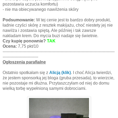
pozostawia uczucia komfortu)
- nie ma obiecywanego nawilżenia skóry
Podsumowanie:
W tej cenie jest to bardzo dobry produkt,
ładnie czyści skórę z resztek makijażu, choć niestety jej nie
nawilża i zostawia spiętą. Ale później i tak zawsze
nakładam krem. Do mycia buzi nadaje się świetnie.
Czy kupię ponownie?
TAK
Ocena:
7,75 pkt/10
-------------------------------------------------------------------------------------
---------------------------
Ogłoszenia parafialne
Ostatnio spotkałam się z
Alicją (klik)
. I choć Alicja twierdzi,
że jestem sponsorką jej bloga (gruba przesada), to wierzcie,
nie pozostaje mi dłużna. Przytaszczyłam od niej do domu
wielką torbę wypełnioną samymi dobrociami.