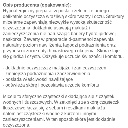
Opis producenta (opakowanie):
Hypoalergiczny preparat w postaci żelu micelarnego
delikatnie oczyszcza wrażliwą skórę twarzy i oczu. Struktury
micelarne zapewniają niezwykle wysoką skuteczność
oczyszczania, dokładnie usuwają makijaż i
zanieczyszczenia nie naruszając bariery hydrolipidowej
naskórka. Zawarty w preparacie d-panthenol zapewnia
naturalny poziom nawilżenia, łagodzi podrażnienia oraz
przynosi uczucie natychmiastowego ukojenia. Skóra staje
się gładka i czysta. Odzyskuje uczucie świeżości i komfortu.
- dokładnie oczyszcza z makijażu i zanieczyszczeń
- zmniejsza podrażnienia i zaczerwienienia
- posiada właściwości nawilżające
- odświeża skórę i pozostawia uczucie komfortu
Micele to sferyczne cząsteczki składające się z cząstek
wodnych i tłuszczowych. W zetknięciu ze skórą cząsteczki
tłuszczowe łączą się z sebum i resztkami makijażu,
natomiast cząsteczki wodne z kurzem i innymi
zanieczyszczeniami. W ten sposób skóra jest dokładnie
oczyszczona.