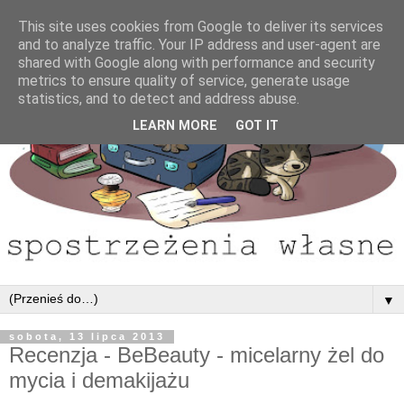
This site uses cookies from Google to deliver its services
and to analyze traffic. Your IP address and user-agent are
shared with Google along with performance and security
metrics to ensure quality of service, generate usage
statistics, and to detect and address abuse.
LEARN MORE
GOT IT
▼
sobota, 13 lipca 2013
Recenzja - BeBeauty - micelarny żel do
mycia i demakijażu