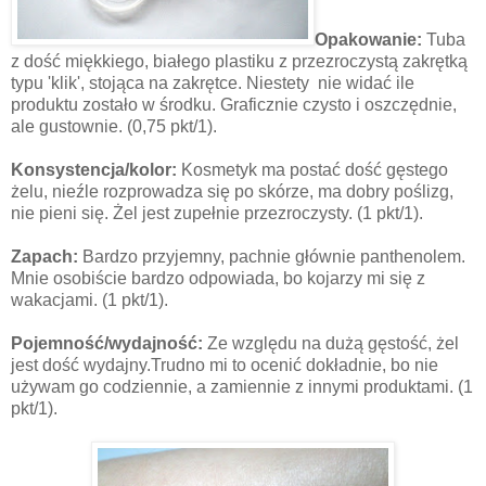
Opakowanie:
Tuba
z dość miękkiego, białego plastiku z przezroczystą zakrętką
typu 'klik', stojąca na zakrętce. Niestety nie widać ile
produktu zostało w środku. Graficznie czysto i oszczędnie,
ale gustownie. (0,75 pkt/1).
Konsystencja/kolor:
Kosmetyk ma postać dość gęstego
żelu, nieźle rozprowadza się po skórze, ma dobry poślizg,
nie pieni się. Żel jest zupełnie przezroczysty. (1 pkt/1).
Zapach:
Bardzo przyjemny, pachnie głównie panthenolem.
Mnie osobiście bardzo odpowiada, bo kojarzy mi się z
wakacjami. (1 pkt/1).
Pojemność/wydajność:
Ze względu na dużą gęstość, żel
jest dość wydajny.Trudno mi to ocenić dokładnie, bo nie
używam go codziennie, a zamiennie z innymi produktami. (1
pkt/1).