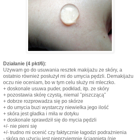
Działanie
(4 pkt/6):
Używam go do usuwania resztek makijażu ze skóry, a
ostatnio również posłużył mi do umycia pędzli. Demakijażu
oczu nie oceniam, bo w tym celu służy mi mleczko.
+ doskonale usuwa puder, podkład, itp. ze skóry
+ pozostawia skórę czystą, niemal "piszczącą"
+ dobrze rozprowadza się po skórze
+ do umycia buzi wystarczy niewielka jego ilość
+ skóra jest gładka i miła w dotyku
+ doskonale sprawdził się do mycia pędzli
+/- nie pieni się
+/- trudno mi ocenić czy faktycznie łagodzi podrażnienia
- skóra po użyciu jest nieprzyjemnie ściągnięta (nie