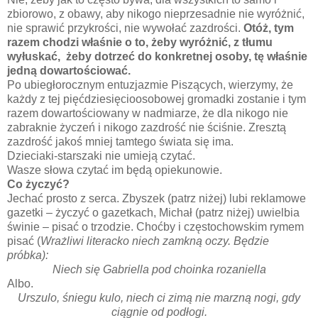
zbiorowo, z obawy, aby nikogo nieprzesadnie nie wyróżnić,
nie sprawić przykrości, nie wywołać zazdrości.
Otóż, tym
razem chodzi właśnie o to, żeby wyróżnić, z tłumu
wyłuskać,
żeby dotrzeć do konkretnej osoby, tę właśnie
jedną dowartościować.
Po ubiegłorocznym entuzjazmie Piszących, wierzymy, że
każdy z tej pięćdziesięcioosobowej gromadki zostanie i tym
razem dowartościowany w nadmiarze, że dla nikogo nie
zabraknie życzeń i nikogo zazdrość nie ściśnie. Zresztą
zazdrość jakoś mniej tamtego świata się ima.
Dzieciaki-starszaki nie umieją czytać.
Wasze słowa czytać im będą opiekunowie.
Co życzyć?
Jechać prosto z serca. Zbyszek (patrz niżej) lubi reklamowe
gazetki – życzyć o gazetkach, Michał (patrz niżej) uwielbia
świnie – pisać o trzodzie. Choćby i częstochowskim rymem
pisać (
Wrażliwi literacko niech zamkną oczy. Będzie
próbka):
Niech się Gabriella pod choinka rozaniella
Albo.
Urszulo, śniegu kulo, niech ci zimą nie marzną nogi, gdy
ciągnie od podłogi.