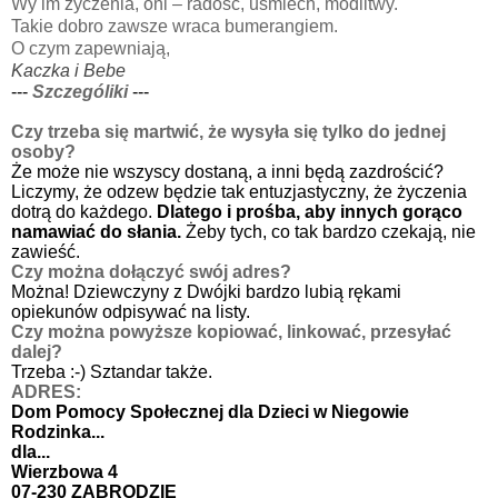
Wy im życzenia, oni – radość, uśmiech, modlitwy.
Takie dobro zawsze wraca bumerangiem.
O czym zapewniają,
Kaczka i
Bebe
---
Szczególiki
---
Czy trzeba się martwić, że wysyła się tylko do jednej
osoby?
Że może nie wszyscy dostaną, a inni będą zazdrościć?
Liczymy, że odzew będzie tak entuzjastyczny, że życzenia
dotrą do każdego.
Dlatego i prośba, aby innych gorąco
namawiać do słania.
Żeby tych, co tak bardzo czekają, nie
zawieść.
Czy można dołączyć swój adres?
Można! Dziewczyny z Dwójki bardzo lubią rękami
opiekunów odpisywać na listy.
Czy można powyższe kopiować, linkować, przesyłać
dalej?
Trzeba :-) Sztandar także.
ADRES:
Dom Pomocy Społecznej dla Dzieci w Niegowie
Rodzinka...
dla...
Wierzbowa 4
07-230 ZABRODZIE