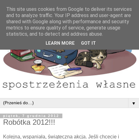
This site uses cookies from Google to deliver its services
and to analyze traffic. Your IP address and user-agent are
shared with Google along with performance and security
metrics to ensure quality of service, generate usage
statistics, and to detect and address abuse.
LEARN MORE
GOT IT
▼
piątek, 7 grudnia 2012
Robótka 2012!!!
Kolejna, wspaniała, świąteczna akcja. Jeśli chcecie i