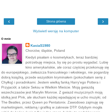
‹
›
Strona główna
Wyświetl wersję na komputer
O mnie
KasiaS1980
Chorzów, śląskie, Poland
Kiedyś pisałam o kosmetykach, teraz bardziej
potrzebuję miejsca, by się po prostu wygadać. Lubię
kino amerykańskie, ale coraz częściej przekonuję się
do europejskiego, zwłaszcza francuskiego i włoskiego, nie pogardzę
dobrą książką, przede wszystkim kryminałem (pokochałam serię z
Chyłką) i poradnikami. Jestem wielką fanką Harry'ego Pottera i
Przyjaciół, a także Seksu w Wielkim Mieście. Moją gwiazdą
wszechczasów jest Marylin Monroe. Z gwiazd muzycznych moją
idolką jest P!nk, ale słucham każdej wpadającej w ucho muzyki, od
The Beatles, przez Queen po Pentatonix. Zawodowo zajmuję się
marketingiem, reklamą i grafiką w zakresie DTP. Gdybym mogła