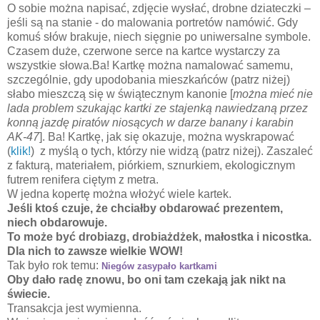
O sobie można napisać, zdjęcie wysłać, drobne dziateczki –
jeśli są na stanie - do malowania portretów namówić. Gdy
komuś słów brakuje, niech sięgnie po uniwersalne symbole.
Czasem duże, czerwone serce na kartce wystarczy za
wszystkie słowa.Ba! Kartkę można namalować samemu,
szczególnie, gdy upodobania mieszkańców (patrz niżej)
słabo mieszczą się w świątecznym kanonie [
można mieć nie
lada problem szukając kartki ze stajenką nawiedzaną przez
konną jazdę piratów niosących w darze banany i karabin
AK-47
]
. Ba! Kartkę, jak się okazuje, można wyskrapować
(
klik!
)
z myślą o tych, którzy nie widzą (patrz niżej). Zaszaleć
z fakturą, materiałem, piórkiem, sznurkiem, ekologicznym
futrem renifera ciętym z metra.
W jedna kopertę można włożyć wiele kartek.
Jeśli ktoś czuje, że chciałby obdarować prezentem,
niech obdarowuje.
To może być drobiazg, drobiażdżek, małostka i nicostka.
Dla nich to zawsze wielkie WOW!
Tak było rok temu:
Niegów zasypało kartkami
Oby dało radę znowu, bo oni tam czekają jak nikt na
świecie.
Transakcja jest wymienna.