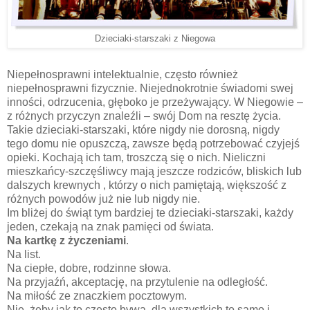
Dzieciaki-starszaki z Niegowa
Niepełnosprawni intelektualnie, często również
niepełnosprawni fizycznie. Niejednokrotnie świadomi swej
inności, odrzucenia, głęboko je przeżywający. W Niegowie –
z różnych przyczyn znaleźli – swój Dom na resztę życia.
Takie dzieciaki-starszaki, które nigdy nie dorosną, nigdy
tego domu nie opuszczą, zawsze będą potrzebować czyjejś
opieki. Kochają ich tam, troszczą się o nich. Nieliczni
mieszkańcy-szczęśliwcy mają jeszcze rodziców, bliskich lub
dalszych krewnych , którzy o nich pamiętają, większość z
różnych powodów już nie lub nigdy nie.
Im bliżej do świąt tym bardziej te dzieciaki-starszaki, każdy
jeden, czekają na znak pamięci od świata.
Na kartkę z życzeniami
.
Na list.
Na ciepłe, dobre, rodzinne słowa.
Na przyjaźń, akceptację, na przytulenie na odległość.
Na miłość ze znaczkiem pocztowym.
Nie, żeby jak to często bywa, dla wszystkich to samo i