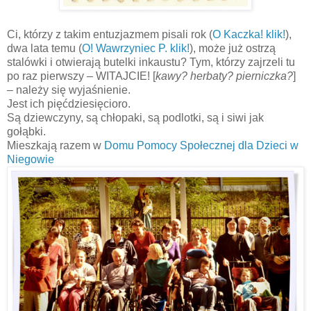
Ci, którzy z takim entuzjazmem pisali rok (
O Kaczka! klik!
),
dwa lata temu (
O! Wawrzyniec P. klik!
), może już ostrzą
stalówki i otwierają butelki inkaustu? Tym, którzy zajrzeli tu
po raz pierwszy – WITAJCIE! [
kawy? herbaty? pierniczka?
]
– należy się wyjaśnienie.
Jest ich pięćdziesięcioro.
Są dziewczyny, są chłopaki, są podlotki, są i siwi jak
gołąbki.
Mieszkają razem w
Domu Pomocy Społecznej dla Dzieci w
Niegowie