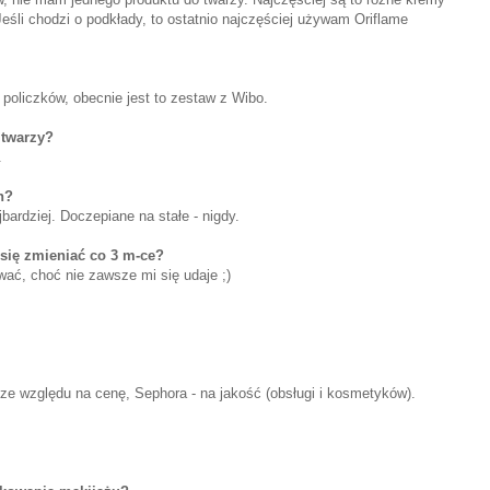
śli chodzi o podkłady, to ostatnio najczęściej używam Oriflame
 policzków, obecnie jest to zestaw z Wibo.
a twarzy?
.
h?
jbardziej. Doczepiane na stałe - nigdy.
się zmieniać co 3 m-ce?
ać, choć nie zawsze mi się udaje ;)
ze względu na cenę, Sephora - na jakość (obsługi i kosmetyków).