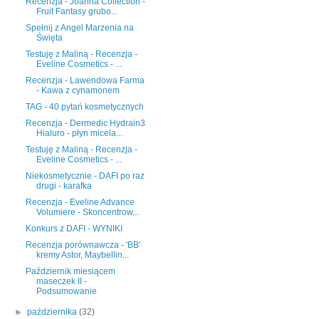
Recenzja - Joanna Collection -
Fruit Fantasy grubo...
Spełnij z Angel Marzenia na
Święta
Testuję z Maliną - Recenzja -
Eveline Cosmetics - ...
Recenzja - Lawendowa Farma
- Kawa z cynamonem
TAG - 40 pytań kosmetycznych
Recenzja - Dermedic Hydrain3
Hialuro - płyn micela...
Testuję z Maliną - Recenzja -
Eveline Cosmetics - ...
Niekosmetycznie - DAFI po raz
drugi - karafka
Recenzja - Eveline Advance
Volumiere - Skoncentrow...
Konkurs z DAFI - WYNIKI
Recenzja porównawcza - 'BB'
kremy Astor, Maybellin...
Październik miesiącem
maseczek II -
Podsumowanie
►
października
(32)