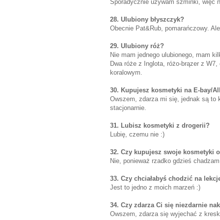
Sporadycznie używam szminki, więc ni
28. Ulubiony błyszczyk?
Obecnie Pat&Rub, pomarańczowy. Ale
29. Ulubiony róż?
Nie mam jednego ulubionego, mam kil
Dwa róże z Inglota, różo-brązer z W7, 
koralowym.
30. Kupujesz kosmetyki na E-bay/Al
Owszem, zdarza mi się, jednak są to k
stacjonarnie.
31. Lubisz kosmetyki z drogerii?
Lubię, czemu nie :)
32. Czy kupujesz swoje kosmetyki 
Nie, ponieważ rzadko gdzieś chadzam 
33. Czy chciałabyś chodzić na lekc
Jest to jedno z moich marzeń :)
34. Czy zdarza Ci się niezdarnie na
Owszem, zdarza się wyjechać z kreską