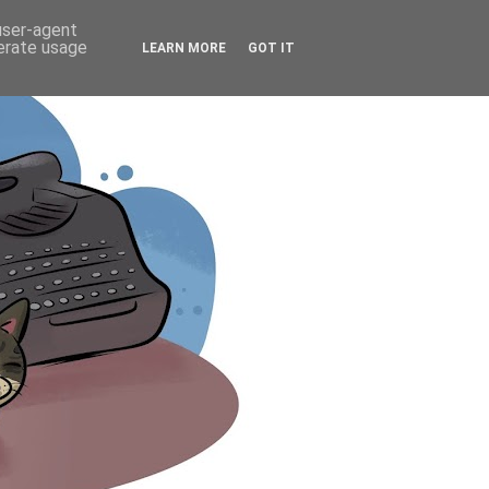
 user-agent
nerate usage
LEARN MORE
GOT IT