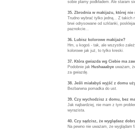
sobie plamy podkładem. Ale staram się
35. Zbrodnia w makijażu, której ni
Trudno wybrać tylko jedną... Z takich
brwi odrysowane od szklanki, poskleja
paznokcie...
36. Lubisz kolorowe makijaże?
Hm, u kogoś - tak, ale wszystko zależ
kolorowe jak już, to tylko kreski.
37. Która gwiazda wg Ciebie ma za
Podobnie jak
Hushaaabye
uważam, że
za gwiazdę.
38. Jeśli miałabyś wyjść z domu uż
Bezbarwna pomadka do ust.
39. Czy wychodzisz z domu, bez ma
Jak najbardziej, nie mam z tym proble
wyrazista.
40. Czy sądzisz, że wyglądasz dobr
Na pewno nie uważam, że wyglądam fat