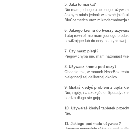
5. Jaka to marka?
Nie mam jednego ulubionego, używam 
Jakbym miała jednak wskazać jakiś ul
BioCosmetics oraz mikrodermabrazja z
6. Jakiego kremu do twarzy używas
Tutaj również nie mam jednego produk
nawilżające lub do cery naczynkowej.
7. Czy masz piegi?
Piegów chyba nie, mam natomiast wie
8. Używasz kremu pod oczy?
Obecnie tak, w ramach HexxBox testu
pielęgnacji tej delikatnej okolicy.
9. Miałaś kiedyś problem z trądziki
Nie, nigdy, na szczęście. Sporadycznie
bardzo długo się goją.
10. Używałaś kiedyś tabletek przec
Nie.
11. Jakiego podkładu używasz?
Używam generalnie różnych podkładów,