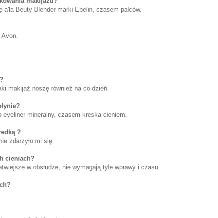
ikowania makijażu?
 a'la Beuty Blender marki Ebelin, czasem palców.
z Avon.
k?
aki makijaż noszę również na co dzień.
płynie?
 to eyeliner mineralny, czasem kreska cieniem.
redką ?
ie zdarzyło mi się.
h cieniach?
atwiejsze w obsłudze, nie wymagają tyle wprawy i czasu.
ych?