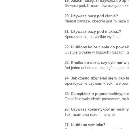
19. Jakich narzędzi używasz do apl
Głównie pędzli, mam również gąbeczkę
20. Używasz bazy pod cienie?
Niemal zawsze, obecnie jest to baza 
21. Używasz bazy pod makijaż?
Sporadycznie, na wielkie wyjścia.
22. Ulubiony kolor cienia do powie
Gustuję głównie w brązach i beżach, t
23. Kredka do oczu, czy eyeliner w 
Ani jedno ani drugie, najczęściej jest
24. Jak często dźgnęłaś się w oko k
Sporadycznie używam kredki, ale pewn
25. Co sądzisz o pigmentach/sypkic
Osobiście wolę cienie prasowane, są ł
26. Używasz kosmetyków mineraln
Tak, mam dwa róże mineralne.
27. Ulubiona szminka?