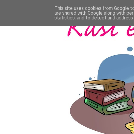
This site uses cookies from Google to 
are shared with Google along with per
statistics, and to detect and address