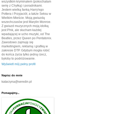
wszystkim kryminałem (pokochałam
serię z Chyłką) i poradnikami.
Jestem wielką fanką Harry'ego
Pottera i Przyjaciół, a także Seksu w
Wielkim Mieście. Moją gwiazdą
wszechczasów jest Marylin Monroe.
Z gwiazd muzycznych moją idolką
jest P!nk, ale słucham każdej
wpadającej w ucho muzyki, od The
Beatles, przez Queen po Pentatonix.
Zawodowo zajmuję się
marketingiem, reklamą i grafiką w
zakresie DTP. Gdybym mogła robić
do końca życia tylko jedną rzecz,
byłoby to podróżowanie.
Wyświetl mój pełny profil
Napisz do mnie
katarzyna@seredin.pl
Pomagajmy...