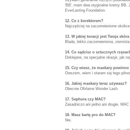
'BB', mam dwa oryginalne kremy BB. Je
EverLasting Foundation.
12. Co z korektorem?
Najczęściej na zaczerwienione okolice
13. W jakiej tonacji jest Twoja skór
Blada, lekko zaczerwieniona, ziemista
14. Co sądzisz o sztucznych rzęsac
Doklejane, na specjalne okazje, jak na
15. Czy wiesz, że maskary powinno 
Owszem, wiem i staram się tego pilnow
16. Jakiej maskary teraz używasz?
Obecnie Ofirlame Wonder Lash.
17. Sephora czy MAC?
Zasadniczo ani jedno ani drugie. MAC 
18. Masz kartę pro do MAC?
Nie.