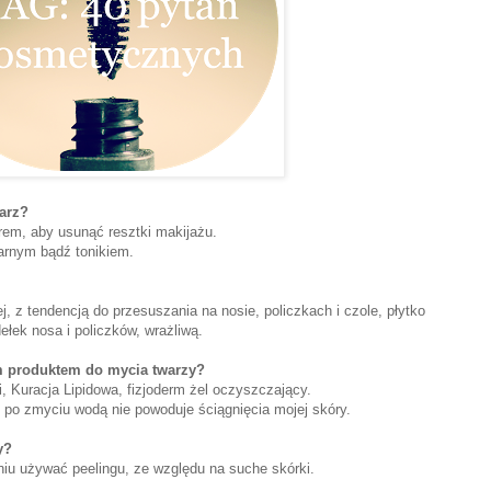
warz?
rem, aby usunąć resztki makijażu.
rnym bądź tonikiem.
 z tendencją do przesuszania na nosie, policzkach i czole, płytko
ełek nosa i policzków, wrażliwą.
m produktem do mycia twarzy?
ai, Kuracja Lipidowa, fizjoderm żel oczyszczający.
ry po zmyciu wodą nie powoduje ściągnięcia mojej skóry.
y?
dniu używać peelingu, ze względu na suche skórki.