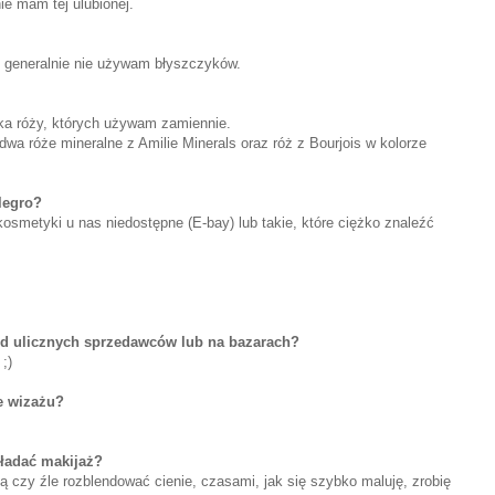
e mam tej ulubionej.
 generalnie nie używam błyszczyków.
ka róży, których używam zamiennie.
dwa róże mineralne z Amilie Minerals oraz róż z Bourjois w kolorze
legro?
osmetyki u nas niedostępne (E-bay) lub takie, które ciężko znaleźć
od ulicznych sprzedawców lub na bazarach?
;)
je wizażu?
kładać makijaż?
 czy źle rozblendować cienie, czasami, jak się szybko maluję, zrobię