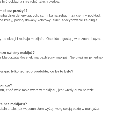
 być dokładna i nie robić takich błędów.
e możesz przeżyć?
 najbardziej denerwujących: szminka na zębach, za ciemny podkład,
ne rzęsy, podpryskiwany kolorowy lakier, zdecydowanie za długie
y od okazji i rodzaju makijażu. Osobiście gustuję w beżach i brązach,
wsze świetny makijaż?
 Małgorzata Rozenek ma bezbłędny makijaż. Nie uważam jej jednak
ywając tylko jednego produktu, co by to było?
kijażu?
mu, choć wolę moją twarz w makijażu, jest wtedy dużo bardziej
ze bez makijażu?
alnie, ale, jak wspomniałam wyżej, wolę swoją buzię w makijażu.