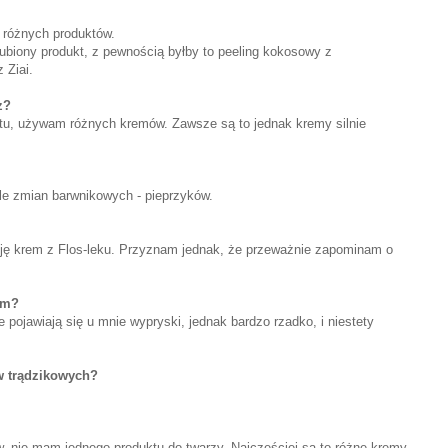
różnych produktów.
ubiony produkt, z pewnością byłby to peeling kokosowy z
 Ziai.
z?
tu, używam różnych kremów. Zawsze są to jednak kremy silnie
le zmian barwnikowych - pieprzyków.
ję krem z Flos-leku. Przyznam jednak, że przeważnie zapominam o
em?
 pojawiają się u mnie wypryski, jednak bardzo rzadko, i niestety
iw trądzikowych?
 nie mam jednego produktu do twarzy. Najczęściej są to różne kremy