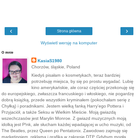
‹
›
Strona główna
Wyświetl wersję na komputer
O mnie
KasiaS1980
Chorzów, śląskie, Poland
Kiedyś pisałam o kosmetykach, teraz bardziej
potrzebuję miejsca, by się po prostu wygadać. Lubię
kino amerykańskie, ale coraz częściej przekonuję się
do europejskiego, zwłaszcza francuskiego i włoskiego, nie pogardzę
dobrą książką, przede wszystkim kryminałem (pokochałam serię z
Chyłką) i poradnikami. Jestem wielką fanką Harry'ego Pottera i
Przyjaciół, a także Seksu w Wielkim Mieście. Moją gwiazdą
wszechczasów jest Marylin Monroe. Z gwiazd muzycznych moją
idolką jest P!nk, ale słucham każdej wpadającej w ucho muzyki, od
The Beatles, przez Queen po Pentatonix. Zawodowo zajmuję się
marketingiem, reklamą i grafiką w zakresie DTP. Gdybym mogła