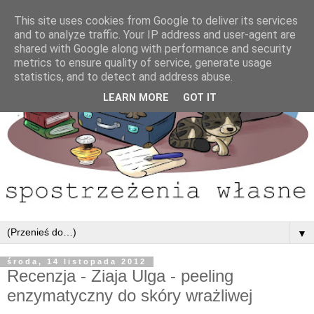
This site uses cookies from Google to deliver its services
and to analyze traffic. Your IP address and user-agent are
shared with Google along with performance and security
metrics to ensure quality of service, generate usage
statistics, and to detect and address abuse.
LEARN MORE
GOT IT
▼
środa, 14 listopada 2012
Recenzja - Ziaja Ulga - peeling
enzymatyczny do skóry wrażliwej