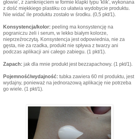
głowie', z zamknięciem w formie klapki typu 'klik', wykonana
z dość miękkiego plastiku co ułatwia wydobycie produktu.
Nie widać ile produktu zostało w środku. (0,5 pkt/1).
Konsystencja/kolor:
peeling ma konsystencję na
pograniczu żeli i serum, w lekko białym kolorze,
nieprzeźroczytą. Konsystencja jest odpowiednia, nie za
gęsta, nie za rzadka, produkt nie spływa z twarzy ani
podczas aplikacji ani całego zabiegu. (1 pkt/1).
Zapach:
jak dla mnie produkt jest bezzapachowy. (1 pkt/1).
Pojemność/wydajność:
tubka zawiera 60 ml produktu, jest
wydajny, ponieważ na jednorazową aplikację nie potrzeba
go wiele. (1 pkt/1).