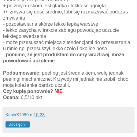
+ po zmyciu skóra jest gładka i lekko ściągnięta
+/- zmywa się dość średnio, lubi się rozmazywać podczas
zmywania
- pozostawia na skórze lekko lepką warstwę
- lekko zasycha w trakcie zabiegu powodując uczucie
lekkiego swędzenia
- może przesuszać miejsca z tendencjami do przesuszania,
u mnie np. przesuszył lekko czoło i okolice nosa
-
pomimo, że jest produktem do cery wrażliwej, może
powodować uczulenie
Podsumowanie:
peeling jest średniakiem, wolę jednak
peelingi mechaniczne. Krzywdy mi jednak nie zrobił, choć
moją koleżankę bardzo uczulił.
Czy kupię ponownie?
NIE
Ocena:
6,5/10 pkt
KasiaS1980
o
10:23
Udostępnij