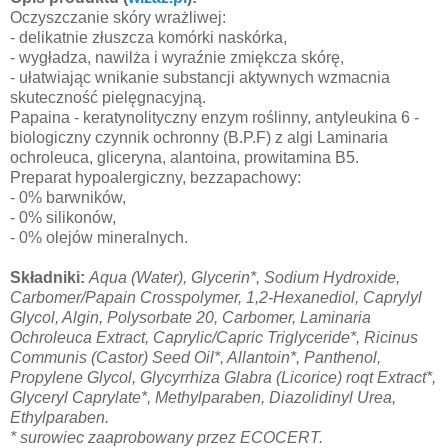
Oczyszczanie skóry wrażliwej:
- delikatnie złuszcza komórki naskórka,
- wygładza, nawilża i wyraźnie zmiękcza skórę,
- ułatwiając wnikanie substancji aktywnych wzmacnia
skuteczność pielęgnacyjną.
Papaina - keratynolityczny enzym roślinny, antyleukina 6 -
biologiczny czynnik ochronny (B.P.F) z algi Laminaria
ochroleuca, gliceryna, alantoina, prowitamina B5.
Preparat hypoalergiczny, bezzapachowy:
- 0% barwników,
- 0% silikonów,
- 0% olejów mineralnych.
Składniki:
Aqua (Water), Glycerin*, Sodium Hydroxide,
Carbomer/Papain Crosspolymer, 1,2-Hexanediol, Caprylyl
Glycol, Algin, Polysorbate 20, Carbomer, Laminaria
Ochroleuca Extract, Caprylic/Capric Triglyceride*, Ricinus
Communis (Castor) Seed Oil*, Allantoin*, Panthenol,
Propylene Glycol, Glycyrrhiza Glabra (Licorice) roqt Extract*,
Glyceryl Caprylate*, Methylparaben, Diazolidinyl Urea,
Ethylparaben.
* surowiec zaaprobowany przez ECOCERT.