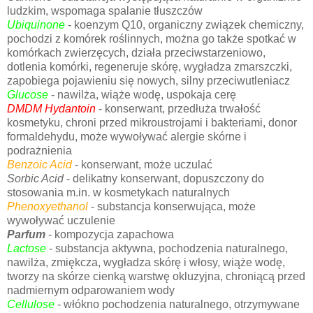
ludzkim, wspomaga spalanie tłuszczów
Ubiquinone
- koenzym Q10, organiczny związek chemiczny,
pochodzi z komórek roślinnych, można go także spotkać w
komórkach zwierzęcych, działa przeciwstarzeniowo,
dotlenia komórki, regeneruje skórę, wygładza zmarszczki,
zapobiega pojawieniu się nowych, silny przeciwutleniacz
Glucose
- nawilża, wiąże wodę, uspokaja cerę
DMDM Hydantoin
- konserwant, przedłuża trwałość
kosmetyku, chroni przed mikroustrojami i bakteriami, donor
formaldehydu, może wywoływać alergie skórne i
podrażnienia
Benzoic Acid
- konserwant, może uczulać
Sorbic Acid
- delikatny konserwant, dopuszczony do
stosowania m.in. w kosmetykach naturalnych
Phenoxyethanol
- substancja konserwująca, może
wywoływać uczulenie
Parfum
- kompozycja zapachowa
Lactose
- substancja aktywna, pochodzenia naturalnego,
nawilża, zmiękcza, wygładza skórę i włosy, wiąże wodę,
tworzy na skórze cienką warstwę okluzyjna, chroniącą przed
nadmiernym odparowaniem wody
Cellulose
- włókno pochodzenia naturalnego, otrzymywane