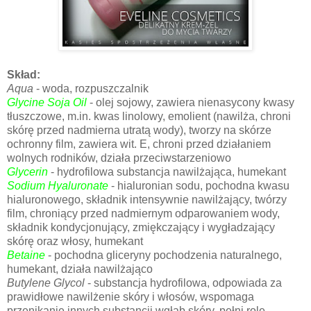
Skład:
Aqua
- woda, rozpuszczalnik
Glycine Soja Oil
- olej sojowy, zawiera nienasycony kwasy
tłuszczowe, m.in. kwas linolowy, emolient (nawilża, chroni
skórę przed nadmierna utratą wody), tworzy na skórze
ochronny film, zawiera wit. E, chroni przed działaniem
wolnych rodników, działa przeciwstarzeniowo
Glycerin
- hydrofilowa substancja nawilżająca, humekant
Sodium Hyaluronate
- hialuronian sodu, pochodna kwasu
hialuronowego, składnik intensywnie nawilżający, twórzy
film, chroniący przed nadmiernym odparowaniem wody,
składnik kondycjonujący, zmiękczający i wygładzający
skórę oraz włosy, humekant
Betaine
- pochodna gliceryny pochodzenia naturalnego,
humekant, działa nawilżająco
Butylene Glycol
- substancja hydrofilowa, odpowiada za
prawidłowe nawilżenie skóry i włosów, wspomaga
przenikanie innych substancji wgłąb skóry, pełni rolę