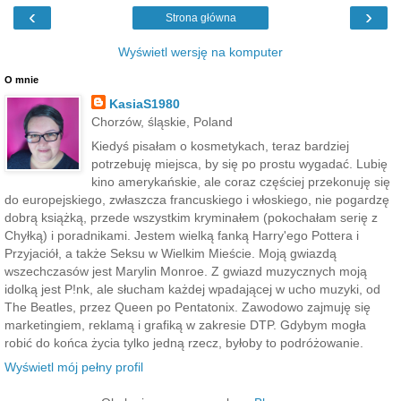
‹
›
Strona główna
Wyświetl wersję na komputer
O mnie
KasiaS1980
Chorzów, śląskie, Poland
Kiedyś pisałam o kosmetykach, teraz bardziej
potrzebuję miejsca, by się po prostu wygadać. Lubię
kino amerykańskie, ale coraz częściej przekonuję się
do europejskiego, zwłaszcza francuskiego i włoskiego, nie pogardzę
dobrą książką, przede wszystkim kryminałem (pokochałam serię z
Chyłką) i poradnikami. Jestem wielką fanką Harry'ego Pottera i
Przyjaciół, a także Seksu w Wielkim Mieście. Moją gwiazdą
wszechczasów jest Marylin Monroe. Z gwiazd muzycznych moją
idolką jest P!nk, ale słucham każdej wpadającej w ucho muzyki, od
The Beatles, przez Queen po Pentatonix. Zawodowo zajmuję się
marketingiem, reklamą i grafiką w zakresie DTP. Gdybym mogła
robić do końca życia tylko jedną rzecz, byłoby to podróżowanie.
Wyświetl mój pełny profil