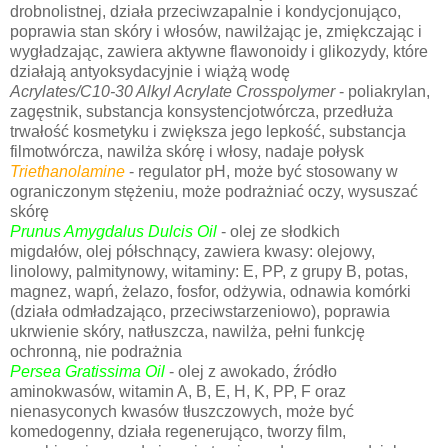
drobnolistnej, działa przeciwzapalnie i kondycjonująco,
poprawia stan skóry i włosów, nawilżając je, zmiękczając i
wygładzając, zawiera aktywne flawonoidy i glikozydy, które
działają antyoksydacyjnie i wiążą wodę
Acrylates/C10-30 Alkyl Acrylate Crosspolymer
- poliakrylan,
zagęstnik, substancja konsystencjotwórcza, przedłuża
trwałość kosmetyku i zwiększa jego lepkość, substancja
filmotwórcza, nawilża skórę i włosy, nadaje połysk
Triethanolamine
- regulator pH, może być stosowany w
ograniczonym stężeniu, może podrażniać oczy, wysuszać
skórę
Prunus Amygdalus Dulcis Oil
- olej ze słodkich
migdałów, olej półschnący, zawiera kwasy: olejowy,
linolowy, palmitynowy, witaminy: E, PP, z grupy B, potas,
magnez, wapń, żelazo, fosfor, odżywia, odnawia komórki
(działa odmładzająco, przeciwstarzeniowo), poprawia
ukrwienie skóry, natłuszcza, nawilża, pełni funkcję
ochronną, nie podrażnia
Persea Gratissima Oil
- olej z awokado, źródło
aminokwasów, witamin A, B, E, H, K, PP, F oraz
nienasyconych kwasów tłuszczowych, może być
komedogenny, działa regenerująco, tworzy film,