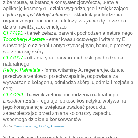
z bambusa, substancja konsystencjotwórcza, ułatwia
aplikację kosmetyku, działa wygładzająco i zmiękczająco
Hydroxypropyl Methylcellulose
- składnik pochodzenia
organicznego, pochodna celulozy, wiąże wodę, przez co
działa nawilżająco, emulgator
CI 77491
-
tlenek żelaza, barwnik pochodzenia naturalnego
Tocopheryl Acetate
- ester kwasu octowego i witaminy E,
substancja o działaniu antyoksydacyjnym, hamuje procesy
starzenia się skóry
CI 77007
- ultramaryna, barwnik niebieski pochodzenia
naturalnego
Retinyl Palmitate
- forma witaminy A, regeneruje, działa
przeciwstarzeniowo, przeciwzapalnie, odpowiada za
wytwarzanie kolagenu, odmładza skórę, ujędrnia i rozjaśnia
cerę
CI 77289
- barwnik zielony pochodzenia naturalnego
Disodium Edta
- reguluje lepkość kosmetyku, wpływa na
jego konsystencję, zwiększa trwałość produktu,
zabezpieczając przed zmiana koloru czy zapachu,
wspomaga działanie konserwantów
Źródło:
Kosmopedia.org
,
CosIng
,
kosmeter
Skład, jak zwykle w produktach tej marki, długi i dość