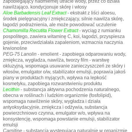
zapobiegający nadmiernej utracie wody, przez co działa
nawilżająco. kondycjonuje skórę i włosy
Aloe Barbadensis Leaf Extract
- ekstrakt z liści aloesu,
środek pielęgnacyjny i zmiękczający, silnie nawilża skórę,
łagodzi podrażnienia, ale może powodować uczulenie
Chamomilla Recutita Flower Extract
- wyciąg z rumianku
pospolitego, zawiera witaminę C, koi, łagodzi, przyspiesza
gojenie, przeciwdziałała zapaleniom, wzmacnia naczynia
krwionośne
PEG-75 Lanolin
- emolient - zapobiega odparowaniu wody,
zmiękcza, wygładza, nawilża, tworzy film - warstwę
okluzyjną, wspomaga usuwanie zanieczyszczeń ze skóry i
włosów, emulgator o/w, stabilizator emulsji, poprawia jakoś
piany w produktach myjących, wpływa na lepkość
kosmetyku, zapobiega rozwarstwieniu produktu
Lecithin
- substancja aktywna pochodzenia naturalnego,
obecna w roślinach i ludzkim organizmie (fosfolipid),
wspomaga nawilżenie skóry, wygładza i działa
antyoksydacyjnie, zmiękcza i odżywia, substancja
powierzchniowo czynna, emulgator w/o, wpływa na
konsystencję, wspomaga powstanie emulsji, stabilizator
emulsji
Carnitine
- substancja występująca naturalnie w organizmie