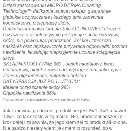
Dzięki zastosowaniu MICRO DERMA Cleaning
Technology™ delikatnie usuwa makijaż, gwarantuje
głębokie oczyszczanie i każdego dnia zapewnia
kompleksową pielęgnację skóry.
Delikatna, kremowa formuła żelu ALL-IN-ONE skutecznie
oczyszcza oraz intensywnie pielęgnuje suchą i wrażliwą
skórę, nie powodując podrażnień. Żel koi i zmiękcza
naskórek oraz błyskawicznie przywraca odpowiedni poziom
nawilżenia, likwidując nieprzyjemne uczucie ściągnięcia
skóry.
SKŁADNIKI AKTYWNE 360°: olejek migdałowy, kwas
hialuronowy, olejek z awokado, wyciągi z rumianku, lipy i
aloesu; algi laminaria, naturalna betaina.
SATYSFAKCJA JUŻ PO 1. UŻYCIU*
Idealne oczyszczenie skóry 99%
Głębokie nawilżenie 86%
*Test samooceny przeprowadzony na wybranej grupie 30 kobiet.
Jak zapewnia producent, produkt nie jest 2w1, 3w1 a nawet
10w1, co tak częste w tej marce. Nie, producent poszedł o
krok dalej i zapewnia, że jego krem-żel to produkt all-in-one.
Nie bardzo niestety wiem, jak mam to rozumieć, bo w