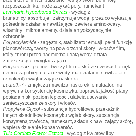
rozpuszczalnika, może zatykać pory, humekant
Laminaria Hyperborea Extract
- wyciąg z
brunatnicy, absorbuje i zatrzymuje wodę, przez co wykazuje
pośrednie działanie nawilżające, zawiera aminokwasy,
witaminy i mikroelementy, działa antyoksydacyjnie i
ochronnie
Polyacrylamide
- zagęstnik, stabilizator emusji, pełni funkcję
pianotwórczą, tworzy na powierzchni skóry i włosów film,
który chroni przed nadmierną utratą wody, działa
zmiękczająco i wygładzająco
Polydecene
- polimer, tworzy film na skórze i włosach dzięki
czemu zapobiega utracie wody, ma działanie nawilżające
(emolient) i wygładzające naskórek
Laureth-7
- zmiękcza i nawilża naskórek, emulgator, ma
wpływ na konsystencję kosmetyku, poprawia jakość piany,
posiada niski poziom lepkości, ułatwia usuwanie
zanieczyszczeń ze skóry i włosów
Propylene Glycol
- substancja hydrofilowa, przekaźnik
innych składników kosmetyku wgłąb skóry, substancja
konsystensjotwórcza, humekant, składnik nawilżający skórę,
wspiera działanie konserwantów
Tilia Cordata Flower Extract
- wyciąg z kwiatów lipy