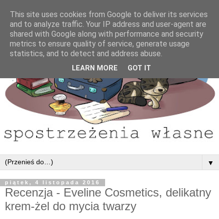
This site uses cookies from Google to deliver its services
and to analyze traffic. Your IP address and user-agent are
shared with Google along with performance and security
metrics to ensure quality of service, generate usage
statistics, and to detect and address abuse.
LEARN MORE
GOT IT
▼
piątek, 4 listopada 2016
Recenzja - Eveline Cosmetics, delikatny
krem-żel do mycia twarzy