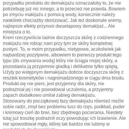
przypadku produktu do demakijażu oznaczałoby to, że nie
potrzebuję już nic innego, a to przecież nie prawda. Bowiem
po zmyciu makijażu z pomocą wody, koniecznie należy
naskórek chociażby stonizować. Jak też doskonale wiemy,
najlepsze efekty przynosi dwuetapowy demakijaż... Ale
mniejsza o to.
Krem rzeczywiście ładnie doczyszcza skórę z codziennego
makijażu nie robiąc nam przy tym ze skóry kompletnej
pustyni. To, w moim przypadku, nietypowe, aczkolwiek jak
najbardziej pozytywne, albowiem to pierwszy produkt tego
typu (do zmywania wodą) który nie ściąga mojej skóry, a
pozostawia ją przyjemnie gładką i delikatnie tylko spiętą.
Użyty po wstępnym demakijażu dobrze doczyszcza skórę z
resztek kosmetyków i nagromadzonego w ciągu dnia brudu.
Produkt się nie pieni, jest przyjemny dla skóry, nie
podrażniał jej i nie powodował uczulenia, a przyjemny
zapach dodatkowo umilał zabieg demakijażu.
Stosowany do początkowej fazy demakijażu również nieźle
sobie radzi, zmył bez problemu tusz do rzęs, podkład, puder
i kremowy cień do brwi, bez zbędnego pocierania. Niestety
tutaj już troszkę podrażnił oczy powodując ich łzawienie. Ale
nie spowodował mgły, której tak bardzo nie lubimy w