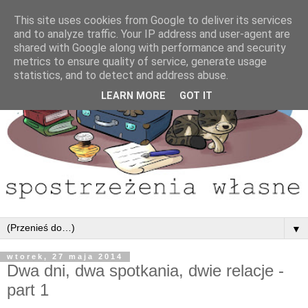
This site uses cookies from Google to deliver its services
and to analyze traffic. Your IP address and user-agent are
shared with Google along with performance and security
metrics to ensure quality of service, generate usage
statistics, and to detect and address abuse.
LEARN MORE
GOT IT
▼
wtorek, 27 maja 2014
Dwa dni, dwa spotkania, dwie relacje -
part 1