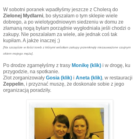
W sobotni poranek wpadłyśmy jeszcze z Cholerą do
Zielonej Mydlarni
, bo słyszałam o tym sklepie wiele
dobrego, a po wielotygodniowym siedzeniu w domu ze
złamaną nogą byłam porządnie wygłodniała jeśli chodzi o
zakupy. Nie poszalałam za wiele, ale jednak coś tak
kupiłam. A jakże inaczej ;)
[Na szczęście w ilości toreb z którymi wróciłam zakupy przemknęły niezauważone czujnym
okiem mojego męża].
Po drodze zgarnęłyśmy z trasy
Monikę (klik)
i w drogę, ku
przygodzie, na spotkanie.
Zlot zorganizowały
Gosia (klik)
i
Aneta (klik)
, w restauracji
Zeppelin
, i przyznać muszę, że doskonale sobie z jego
organizacją poradziły.