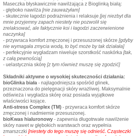
Maseczka błyskawicznie nawilżająca z Bioglinką białą:
- głęboko nawilża
[nie zauważyłam]
- skutecznie łagodzi podrażnienia i relaksuje
[jej niezbyt dla
mnie przyjemny zapach niestety nie pozwolił się
zrelaksować, ale faktycznie koi i łagodzi zaczerwienione
naczynka]
- przywraca komfort zmęczonej i przesuszonej skórze
[gdyby
nie wymagała zmycia wodą, to być może by tak działała]
- perfekcyjnie wygładzam niweluje szorstkość naskórka
[tak,
z całą pewnością]
- uelastycznia skórę
[z tym również muszę się zgodzić]
Składniki aktywne o wysokiej skuteczności działania:
bioGlinka biała
- najłagodniejsza spośród glinek,
przeznaczona do pielęgnacji skóry wrażliwej. Maksymalnie
odświeża i wygładza skórę oraz posiada wyjątkowe
właściwości kojące.
Anti-stress Complex (TM)
- przywraca komfort skórze
zmęczonej i nadmiernie przesuszonej.
bioKwas hialuronowy
- zapewnia długotrwałe nawilżenie
skóry nawet w głębokich warstwach oraz wypełnia
zmarszczki
[niestety do tego muszę się odnieść. Cząsteczki