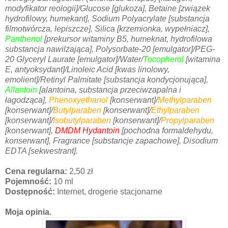
modyfikator reologii]/Glucose [glukoza], Betaine [związek
hydrofilowy, humekant], Sodium Polyacrylate [substancja
filmotwórcza, lepiszcze], Silica [krzemionka, wypełniacz],
Panthenol
[prekursor witaminy B5, humeknat, hydrofilowa
substancja nawilżająca], Polysorbate-20 [emulgator]/PEG-
20 Glyceryl Laurate [emulgator]/Water/
Tocopherol
[witamina
E, antyoksydant]/Linoleic Acid [kwas linolowy,
emolient]/Retinyl Palmitate [substancja kondycjonująca],
Allantoin
[alantoina, substancja przeciwzapalna i
łagodząca],
Phenoxyethanol
[konserwant]/
Methylparaben
[konserwant]
/
Butylparaben
[konserwant]
/
Ethylparaben
[konserwant]
/
Isobutylparaben
[konserwant]
/
Propylparaben
[konserwant]
,
DMDM Hydantoin
[pochodna formaldehydu,
konserwant]
, Fragrance [substancje zapachowe], Disodium
EDTA [sekwestrant].
Cena regularna:
2,50 zł
Pojemność:
10 ml
Dostępność:
Internet, drogerie stacjonarne
Moja opinia.