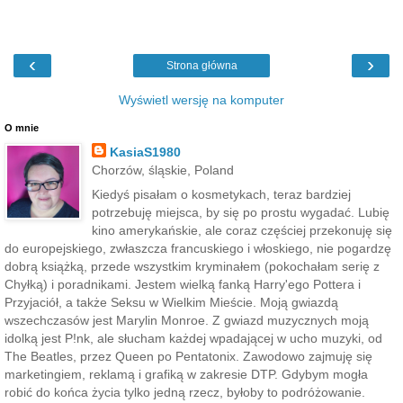
‹
›
Strona główna
Wyświetl wersję na komputer
O mnie
KasiaS1980
Chorzów, śląskie, Poland
Kiedyś pisałam o kosmetykach, teraz bardziej
potrzebuję miejsca, by się po prostu wygadać. Lubię
kino amerykańskie, ale coraz częściej przekonuję się
do europejskiego, zwłaszcza francuskiego i włoskiego, nie pogardzę
dobrą książką, przede wszystkim kryminałem (pokochałam serię z
Chyłką) i poradnikami. Jestem wielką fanką Harry'ego Pottera i
Przyjaciół, a także Seksu w Wielkim Mieście. Moją gwiazdą
wszechczasów jest Marylin Monroe. Z gwiazd muzycznych moją
idolką jest P!nk, ale słucham każdej wpadającej w ucho muzyki, od
The Beatles, przez Queen po Pentatonix. Zawodowo zajmuję się
marketingiem, reklamą i grafiką w zakresie DTP. Gdybym mogła
robić do końca życia tylko jedną rzecz, byłoby to podróżowanie.