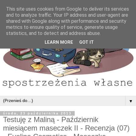
This site uses cookies from Google to deliver its services
and to analyze traffic. Your IP address and user-agent are
shared with Google along with performance and security
metrics to ensure quality of service, generate usage
statistics, and to detect and address abuse.
LEARN MORE
GOT IT
▼
środa, 23 października 2013
Testuję z Maliną - Październik
miesiącem maseczek II - Recenzja (07)