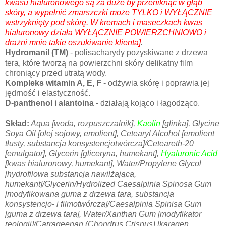
kwasu hialuronowego są za duże by przeniknąć w głąb
skóry, a wypełnić zmarszczki może TYLKO i WYŁĄCZNIE
wstrzyknięty pod skórę. W kremach i maseczkach kwas
hialuronowy działa WYŁĄCZNIE POWIERZCHNIOWO i
drażni mnie takie oszukiwanie klienta]
.
Hydromanil (TM)
- polisacharydy pozyskiwane z drzewa
tera, które tworzą na powierzchni skóry delikatny film
chroniący przed utratą wody.
Kompleks witamin A, E, F
- odżywia skórę i poprawia jej
jędrność i elastyczność.
D-panthenol i alantoina
- działają kojąco i łagodząco.
Skład:
Aqua [woda, rozpuszczalnik],
Kaolin
[glinka], Glycine
Soya Oil [olej sojowy, emolient], Cetearyl Alcohol [emolient
tłusty, substancja konsystencjotwórcza]/Ceteareth-20
[emulgator], Glycerin [gliceryna, humekant],
Hyaluronic Acid
[kwas hialuronowy, humekant], Water/Propylene Glycol
[hydrofilowa substancja nawilżająca,
humekant]/Glycerin/Hydrolized Caesalpinia Spinosa Gum
[modyfikowana guma z drzewa tara, substancja
konsystencjo- i filmotwórcza]/Caesalpinia Spinisa Gum
[guma z drzewa tara], Water/Xanthan Gum [modyfikator
reologii]/Carrageenan (Chondrus Crispus) [karagen,