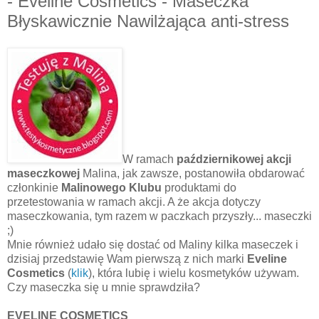
- Eveline Cosmetics - Maseczka
Błyskawicznie Nawilżająca anti-stress
W ramach
październikowej akcji
maseczkowej
Malina, jak zawsze, postanowiła obdarować
członkinie
Malinowego Klubu
produktami do
przetestowania w ramach akcji. A że akcja dotyczy
maseczkowania, tym razem w paczkach przyszły... maseczki
;)
Mnie również udało się dostać od Maliny kilka maseczek i
dzisiaj przedstawię Wam pierwszą z nich marki
Eveline
Cosmetics
(
klik
), która lubię i wielu kosmetyków używam.
Czy maseczka się u mnie sprawdziła?
EVELINE COSMETICS