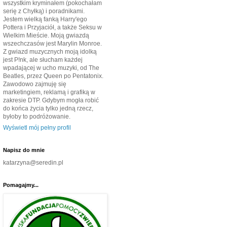
wszystkim kryminałem (pokochałam
serię z Chyłką) i poradnikami.
Jestem wielką fanką Harry'ego
Pottera i Przyjaciół, a także Seksu w
Wielkim Mieście. Moją gwiazdą
wszechczasów jest Marylin Monroe.
Z gwiazd muzycznych moją idolką
jest P!nk, ale słucham każdej
wpadającej w ucho muzyki, od The
Beatles, przez Queen po Pentatonix.
Zawodowo zajmuję się
marketingiem, reklamą i grafiką w
zakresie DTP. Gdybym mogła robić
do końca życia tylko jedną rzecz,
byłoby to podróżowanie.
Wyświetl mój pełny profil
Napisz do mnie
katarzyna@seredin.pl
Pomagajmy...