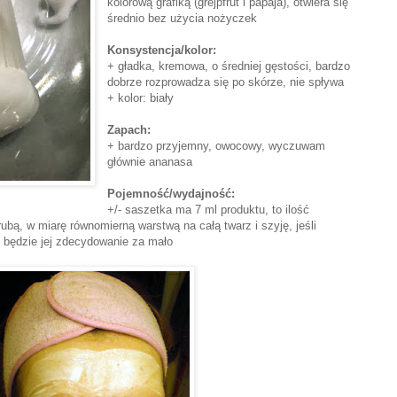
kolorową grafiką (grejpfrut i papaja), otwiera się
średnio bez użycia nożyczek
Konsystencja/kolor:
+ gładka, kremowa, o średniej gęstości, bardzo
dobrze rozprowadza się po skórze, nie spływa
+ kolor: biały
Zapach:
+ bardzo przyjemny, owocowy, wyczuwam
głównie ananasa
Pojemność/wydajność:
+/- saszetka ma 7 ml produktu, to ilość
ubą, w miarę równomierną warstwą na całą twarz i szyję, jeśli
, będzie jej zdecydowanie za mało