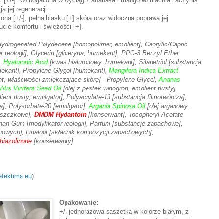
ość [+/-]. Wzbogacona w wyciąg z ananasa i mango wzmacnia naczynia
a jej regeneracji.
ona [+/-], pełna blasku [+] skóra oraz widoczna poprawa jej
cie komfortu i świeżości [+].
ydrogenated Polydecene [homopolimer, emolient], Caprylic/Capric
or reologii], Glycerin [gliceryna, humekant], PPG-3 Benzyl Ether
],
Hyaluronic Acid
[kwas hialuronowy, humekant], Silanetriol [substancja
mekant], Propylene Glygol [humekant],
Mangifera Indica Extract
t, właścwości zmiękczające skórę] - Propylene Glycol,
Ananas
itis Vinifera Seed Oil
[olej z pestek winogron, emolient tłusty],
ent tłusty, emulgator], Polyacrylate-13 [substancja filmotwórcza],
a], Polysorbate-20 [emulgator],
Argania Spinosa Oil
[olej arganowy,
arszczkowe],
DMDM Hydantoin
[konserwant], Tocopheryl Acetate
than Gum [modyfikator reologii], Parfum [substancje zapachowe],
owych], Linalool [składnik kompozycji zapachowych],
thiazolinone
[konserwanty].
efektima.eu
)
Opakowanie:
+/- jednorazowa saszetka w kolorze białym, z