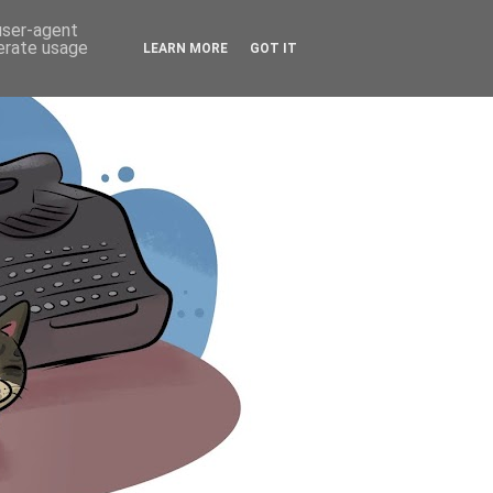
 user-agent
nerate usage
LEARN MORE
GOT IT