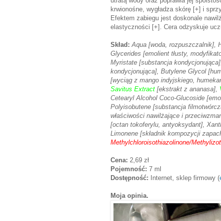
utratą wody oraz poprawia jej spoist
krwionośne, wygładza skórę [+] i sprzyj
Efektem zabiegu jest doskonale nawilż
elastyczności [+]. Cera odzyskuje uczu
Skład:
Aqua [woda, rozpuszczalnik], H
Glycerides [emolient tłusty, modyfikat
Myristate [substancja kondycjonująca
kondycjonująca], Butylene Glycol [hu
[wyciąg z mango indyjskiego, humekan
Savitus Extract
[ekstrakt z ananasa],
V
Cetearyl Alcohol Coco-Glucoside [emoli
Polyisobutene [substancja filmotwórcz
właściwości nawilżające i przeciwzm
[octan tokoferylu, antyoksydant], Xan
Limonene [składnik kompozycji zapach
Methylchloroisothiazolinone/Methylizo
Cena:
2,69 zł
Pojemność:
7 ml
Dostępność:
Internet, sklep firmowy (
Moja opinia.