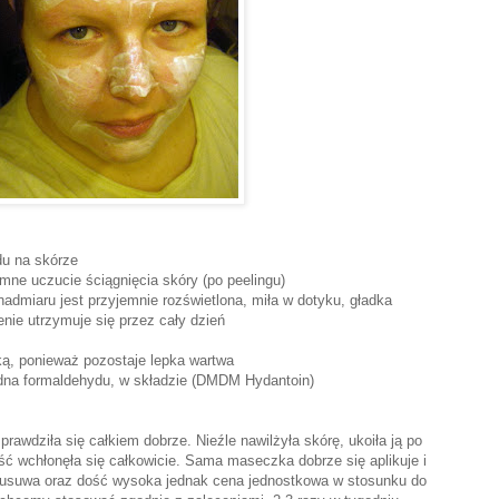
du na skórze
emne uczucie ściągnięcia skóry (po peelingu)
nadmiaru jest przyjemnie rozświetlona, miła w dotyku, gładka
enie utrzymuje się przez cały dzień
ką, ponieważ pozostaje lepka wartwa
odna formaldehydu, w składzie (DMDM Hydantoin)
awdziła się całkiem dobrze. Nieźle nawilżyła skórę, ukoiła ją po
ść wchłonęła się całkowicie. Sama maseczka dobrze się aplikuje i
ą usuwa oraz dość wysoka jednak cena jednostkowa w stosunku do