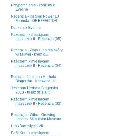
Przypomnienie - konkurs z
Eveline
Recenzja - It's Skin Power 10
Formula - GF EFFECTOR
Konkurs z Eveline
Październik miesiącem
maseczek II - Recenzja (05)
...
Recenzja - Ziaja Ulga dla skóry
wrażliwej - krem o...
Październik miesiącem
maseczek II - Recenzja (04)
...
Relacja - Jesienna Herbata
Blogerska - Katowice, 1...
Jesienna Herbata Blogerska
2013 - to już dzisiaj :)
Październik miesiącem
maseczek II - Recenzja (03)
...
Recenzja - Wibo - Growing
Lashes, Stimulator Mascara
HexxBox edycja VII
Październik miesiącem