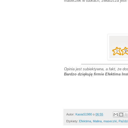
maseczek w tubkach, zwłaszcza jeśli 
-----------------------------------------
Opinia jest subiektywna, a fakt, że do
Bardzo dziękuję firmie Efektima Inst
Autor:
KasiaS1980
o
06:55
Etykiety:
Efektima
,
Malina
,
maseczki
,
Paździ