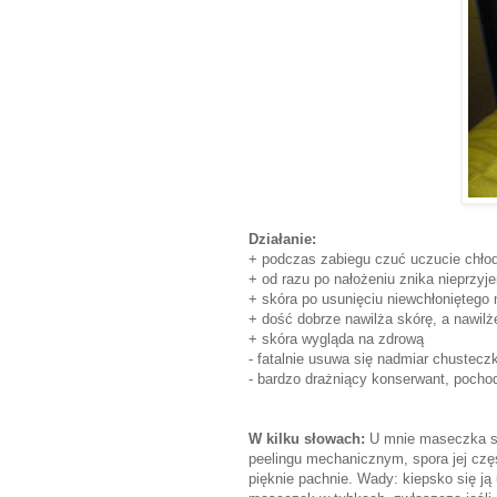
Działanie:
+ podczas zabiegu czuć uczucie chło
+ od razu po nałożeniu znika nieprzyj
+ skóra po usunięciu niewchłoniętego 
+ dość dobrze nawilża skórę, a nawilż
+ skóra wygląda na zdrową
- fatalnie usuwa się nadmiar chustecz
- bardzo drażniący konserwant, poch
W kilku słowach:
U mnie maseczka spr
peelingu mechanicznym, spora jej czę
pięknie pachnie. Wady: kiepsko się j