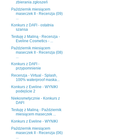
zbierania zgłoszeń
Październik miesiącem
maseczek II - Recenzja (09)
...
Konkurs z DAFI - ostatnia
szansa
Testuję z Maliną - Recenzja -
Eveline Cosmetics - ...
Październik miesiącem
maseczek II - Recenzja (08)
...
Konkurs z DAFI -
przypomnienie
Recenzja - Virtual - Splash,
100% waterproof maska...
Konkurs z Eveline - WYNIKI
podejście 2
Niekosmetycznie - Konkurs z
DAFI
Testuję z Maliną - Październik
miesiącem maseczek ...
Konkurs z Eveline - WYNIKI
Październik miesiącem
maseczek II - Recenzja (06)
...