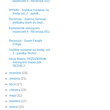
maseczek II - Recenzja (02)
...
WYNIKI - Szybkie rozdanie na
środę vol. 2 - paletk...
Recenzja - Joanna Sensual -
delikatny krem do depi...
Październik miesiącem
maseczek II - Recenzja (01)
...
Recenzja - Guam Fanghi
D'Alga
Szybkie rozdanie na środę, vol.
2 - paletka Techni...
Akcja Maliny: PAŹDZIERNIK
miesiącem maseczek
SEZON 2
►
września
(23)
►
sierpnia
(21)
►
lipca
(17)
►
czerwca
(21)
►
maja
(11)
►
kwietnia
(17)
►
marca
(12)