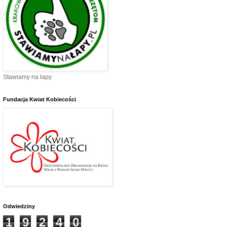
Stawiamy na łapy
Fundacja Kwiat Kobiecości
Odwiedziny
1
9
2
4
0