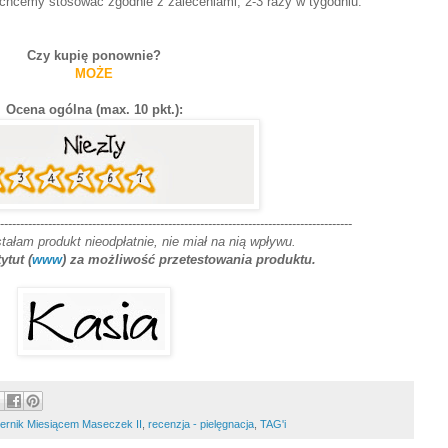
chcemy stosować zgodnie z zaleceniami, 2-3 razy w tygodniu.
Czy kupię ponownie?
MOŻE
Ocena ogólna (max. 10 pkt.):
----------------------------------------------------------------------------------------
stałam produkt nieodpłatnie, nie miał na nią wpływu.
ytut (
www
) za moż
liwość przetestowania produktu.
ernik Miesiącem Maseczek II
,
recenzja - pielęgnacja
,
TAG'i