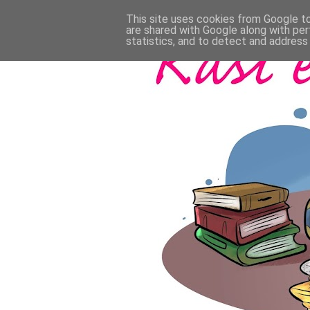
This site uses cookies from Google to 
are shared with Google along with per
statistics, and to detect and address