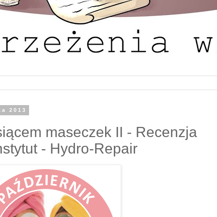
ka 2013
siącem maseczek II - Recenzja
nstytut - Hydro-Repair