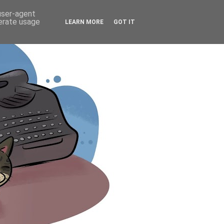
 user-agent
nerate usage
LEARN MORE
GOT IT