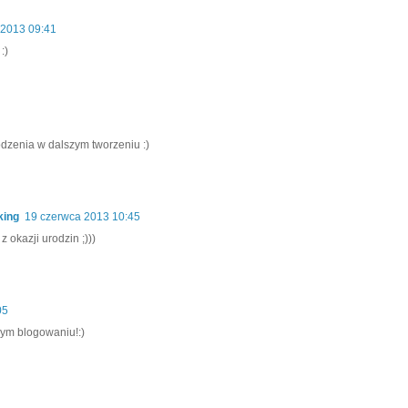
 2013 09:41
:)
dzenia w dalszym tworzeniu :)
king
19 czerwca 2013 10:45
 okazji urodzin ;)))
05
zym blogowaniu!:)