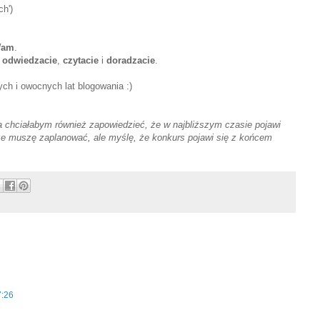
ch')
Wam
.
,
odwiedzacie
,
czytacie
i
doradzacie
.
ych i owocnych lat blogowania :)
 chciałabym również zapowiedzieć, że w najbliższym czasie pojawi
ze muszę zaplanować, ale myślę, że konkurs pojawi się z końcem
7:26