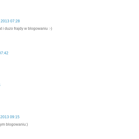
 2013 07:28
at i duzo frajdy w blogowaniu :-)
07:42
4
 2013 09:15
zym blogowaniu:)