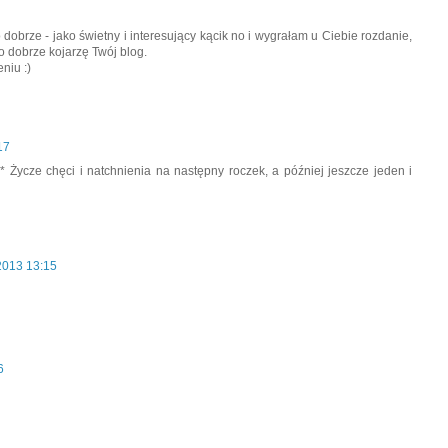
obrze - jako świetny i interesujący kącik no i wygrałam u Ciebie rozdanie,
o dobrze kojarzę Twój blog.
niu :)
17
* Życze chęci i natchnienia na następny roczek, a później jeszcze jeden i
2013 13:15
6