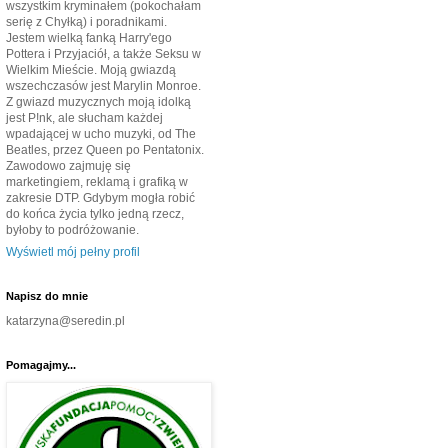
wszystkim kryminałem (pokochałam
serię z Chyłką) i poradnikami.
Jestem wielką fanką Harry'ego
Pottera i Przyjaciół, a także Seksu w
Wielkim Mieście. Moją gwiazdą
wszechczasów jest Marylin Monroe.
Z gwiazd muzycznych moją idolką
jest P!nk, ale słucham każdej
wpadającej w ucho muzyki, od The
Beatles, przez Queen po Pentatonix.
Zawodowo zajmuję się
marketingiem, reklamą i grafiką w
zakresie DTP. Gdybym mogła robić
do końca życia tylko jedną rzecz,
byłoby to podróżowanie.
Wyświetl mój pełny profil
Napisz do mnie
katarzyna@seredin.pl
Pomagajmy...