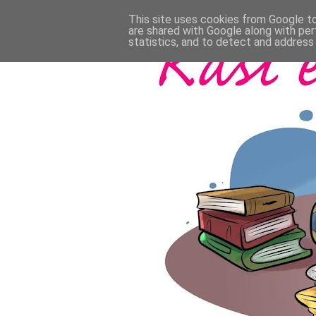
This site uses cookies from Google to 
are shared with Google along with per
statistics, and to detect and address