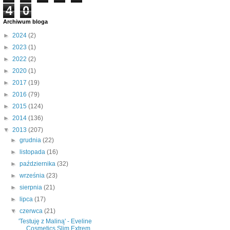
4
0
Archiwum bloga
►
2024
(2)
►
2023
(1)
►
2022
(2)
►
2020
(1)
►
2017
(19)
►
2016
(79)
►
2015
(124)
►
2014
(136)
▼
2013
(207)
►
grudnia
(22)
►
listopada
(16)
►
października
(32)
►
września
(23)
►
sierpnia
(21)
►
lipca
(17)
▼
czerwca
(21)
'Testuję z Maliną' - Eveline
Cosmetics Slim Extrem...