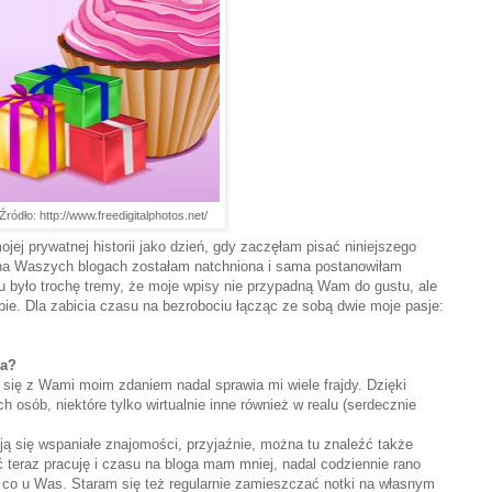
Źródło: http://www.freedigitalphotos.net/
ojej prywatnej historii jako dzień, gdy zaczęłam pisać niniejszego
 na Waszych blogach zostałam natchniona i sama postanowiłam
u było trochę tremy, że moje wpisy nie przypadną Wam do gustu, ale
bie. Dla zabicia czasu na bezrobociu łącząc ze sobą dwie moje pasje:
ia?
się z Wami moim zdaniem nadal sprawia mi wiele frajdy. Dzięki
 osób, niektóre tylko wirtualnie inne również w realu (serdecznie
ją się wspaniałe znajomości, przyjaźnie, można tu znaleźć także
 teraz pracuję i czasu na bloga mam mniej, nadal codziennie rano
co u Was. Staram się też regularnie zamieszczać notki na własnym