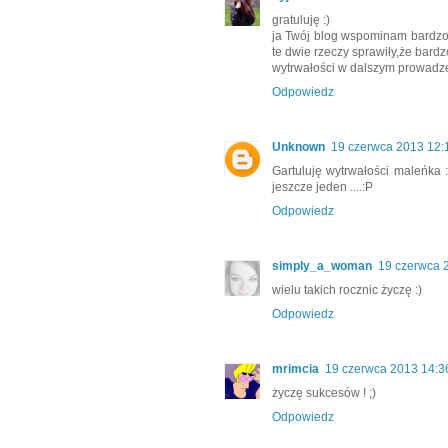
gratuluję :)
ja Twój blog wspominam bardzo d
te dwie rzeczy sprawiły,że bardz
wytrwałości w dalszym prowadze
Odpowiedz
Unknown
19 czerwca 2013 12:
Gartuluję wytrwałości maleńka :
jeszcze jeden ....:P
Odpowiedz
simply_a_woman
19 czerwca 
wielu takich rocznic życzę :)
Odpowiedz
mrimcia
19 czerwca 2013 14:3
życzę sukcesów ! ;)
Odpowiedz