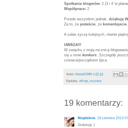
Spotkania blogerów:
2 (3 i 4 'w plana
Współprace:
2
Przede wszystkim jednak,
dziękuję 
Za to, że
jesteście
, że
komentujecie
A sobie życzę kolejnych, równie piękn
UWAGA!!!
W związku z moją rocznicą blogowania
się u mnie
konkurs
. Szczegóły jeszc
czerwca/początkiem lipca.
Autor:
KasiaS1980
o
07:14
Etykiety:
off-top
,
rocznice
19 komentarzy:
Magdalena
19 czerwca 2013 0
Gratuluję :)