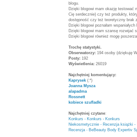
blogu.
Dzięki blogowi mam okazję testować no
Cię serdecznie) czy też produkty, któ
dostępność czy też teoretyczny brak 
Dzięki blogowi poznałam wspaniałych lu
Dzięki blogowi mam szansę rozwijać sw
Dzięki blogowi również mogę poszerza
Trochę statystyki.
Obserwatorzy:
194 osoby (dziękuję 
Posty:
192
Wyświetlenia:
26019
Najchętniej komentujący:
Kaprysek
(:*)
Joanna Mysza
alapadma
Rossnett
kobiece szufladki
Najchętniej czytane
:
Konkurs - Konkurs - Konkurs
Niekosmetycznie - Recenzja książki -
Recenzja - BeBeauty Body Expertiv Sp