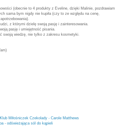
wości (obecnie to 4 produkty z Eveline, dzięki Malinie, pozdrawiam
rych sama bym nigdy nie kupiła (czy to ze względu na cenę,
zapotrzebowania).
dzi, z którymi dzielę swoją pasję i zainteresowania.
oją pasję i umiejętność pisania.
ć swoją wiedzę, nie tylko z zakresu kosmetyki.
Wam)
 Klub Miłośniczek Czekolady - Carole Matthews
a - odświeżająca sól do kąpieli