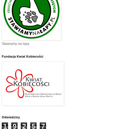
Stawiamy na łapy
Fundacja Kwiat Kobiecości
Odwiedziny
1
9
2
5
7