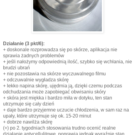
Działanie
(3 pkt/6):
+ doskonale rozprowadza się po skórze, aplikacja nie
sprawia żadnych problemów
+ jeśli nałożymy odpowiednią ilość, szybko się wchłania, nie
brudzi ubrań
+ nie pozostawia na skórze wyczuwalnego filmu
+ odczuwalnie wygładza skórę
+ lekko napina skórę, ujędrnia ją, dzięki czemu podczas
odchudzania może zapobiegać obwisaniu skóry
+ skóra jest miękka i bardzo miła w dotyku, ten stan
utrzymuje się cały dzień
+ daje bardzo przyjemne uczucie chłodzenia, w sam raz na
upały, które utrzymuje się ok. 15-20 minut
+ dobrze nawilża skórę
(+) po 2. tygodniach stosowania trudno ocenić realne
działanie antycellulitowe, poprawia jednak wyraźnie stan