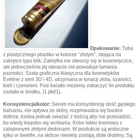
Opakowanie:
Tuba
z plastycznego plastiku w kolorze "złotym", stojąca na
zakrętce typu klik. Zakrętka nie otworzy się w kosmetyczce,
ale jednocześnie jej otwarcie nie powoduje łamania
paznokci. Szata graficzna klasyczna dla kosmetyków
Eveline z serii 3D i 4D, utrzymana w tonacji złota, szarości,
bieli i czerwieni. Pod światło możemy zobaczyć ile produktu
zostało w środku. (1 pkt/1).
Konsystencja/kolor:
Serum ma konsystencję dość gęstego
balsamu, nie spływa ze skóry, rozprowadza się bardzo
dobrze, trzeba jednak uważać z ilością aby nie przesadzić,
bo wtedy kiepsko się wchłania. Kolor lekko kremowy z
zatopionymi złotymi drobinami. W produkcie są widoczne
tylko w świetle, na skórze niestety zostają złote drobiny. Są