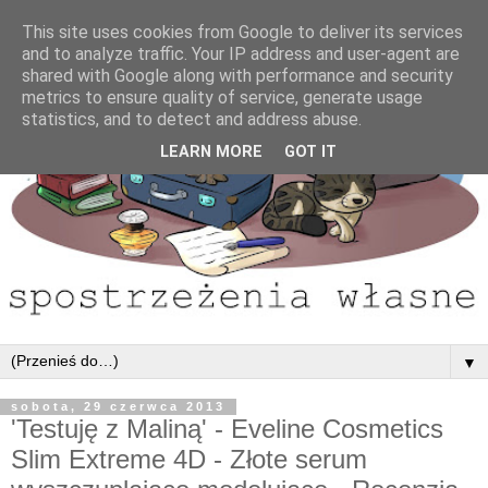
This site uses cookies from Google to deliver its services
and to analyze traffic. Your IP address and user-agent are
shared with Google along with performance and security
metrics to ensure quality of service, generate usage
statistics, and to detect and address abuse.
LEARN MORE
GOT IT
▼
sobota, 29 czerwca 2013
'Testuję z Maliną' - Eveline Cosmetics
Slim Extreme 4D - Złote serum