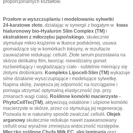
proporcjonalnych kształtów.
Przełom w wyszczuplaniu i modelowaniu sylwetki
24-karatowe złoto
, działając w synergii z bogatym w
kwas
hialuronowy bio-Hyaluron Slim Complex (TM)
i
ekstraktem z miłorzębu japońskiego
, skutecznie
stymuluje mikro-krążenie w tkance podskórnej, usuwa
gromadzące się w komórkach toksyny, w rezultacie
zauważalnie redukując cellulit. Złote serum pozostawia na
skórze delikatny film, tworząc niewidzialny gorset
rozświetlający i wygładzający ciało - subtelnie mieniący się
złotymi drobinkami.
Kompleks Lipocell-Slim (TM)
wykazuje
silne działanie wyszczuplające i modelujące sylwetkę.
Napina skórę, zwiększa jej odporność na rozciąganie i
pomaga utrzymać optymalną elastyczność (np. przy
zmianach wagi ciała).
Roślinne komórki macierzyste -
PhytoCellTec(TM)
, aktywizują osłabione i uśpione komórki
macierzyste w skórze, przez co stymulują jej regenerację.
Pozwala to w naturalny sposób zwalczać cellulit.
Olejek
arganowy
skutecznie redukuje nawet zaawansowany
cellulit oraz wyraźnie zmniejsza widoczność rozstępów.
Mleczko roślinne Chufa Milk EC
,
algi laminaria
oraz