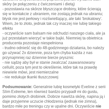
skóry (w połączeniu z ćwiczeniami i dietą)
- pozostawia na skórze błyszczące drobiny, które ścierają
się w kontakcie z ubraniem, nie zostają jednak na ubraniu;
błysk nie jest perłowy i rozświetlający, ale taki 'brokatowy'.
Wiem, że to złoto, jednak tak czy inaczej nie lubię takiego
efektu
- oczywiście sam balsam nie odchudzi naszego ciała, ale ja
już przestałam wierzyć w takie bajki. Niemniej ta obietnica
producenta pozostaje niespełniona
- trudno odnieść się do 48-godzinnego działania, bo należy
go używać 2x dziennie, poza tym chyba każda z nas
przynajmniej raz dziennie bierze prysznic
- nie sądzę aby był w stanie zwalczać zaawansowany
cellulit, poza tym jest to określenie, które tak na prawdę
niewiele mówi, jest niemierzalne
- nie redukuje tkanki tłuszczowej
Podsumowanie:
Generalnie lubię kosmetyki Eveline z serii
Slim Extreme, ten również bardzo przypadł mi do gustu,
pomimo złotych drobinek. Dobrze nawilża skórę, napina ją i
daje przyjemne uczucie chłodzenia (jednak nie zimna),
bardzo miłe po treningu czy w upalne dni. Oczywiście
nie