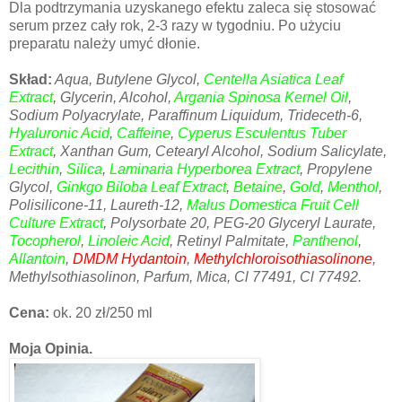
Dla podtrzymania uzyskanego efektu zaleca się stosować
serum przez cały rok, 2-3 razy w tygodniu. Po użyciu
preparatu należy umyć dłonie.
Skład:
Aqua, Butylene Glycol,
Centella Asiatica Leaf
Extract
, Glycerin, Alcohol,
Argania Spinosa Kernel Oil
,
Sodium Polyacrylate, Paraffinum Liquidum, Trideceth-6,
Hyaluronic Acid
,
Caffeine
,
Cyperus Esculentus Tuber
Extract
, Xanthan Gum, Cetearyl Alcohol, Sodium Salicylate,
Lecithin
,
Silica
,
Laminaria Hyperborea Extract
, Propylene
Glycol,
Ginkgo Biloba Leaf Extract
,
Betaine
,
Gold
,
Menthol
,
Polisilicone-11, Laureth-12,
Malus Domestica Fruit Cell
Culture Extract
, Polysorbate 20, PEG-20 Glyceryl Laurate,
Tocopherol
,
Linoleic Acid
, Retinyl Palmitate,
Panthenol
,
Allantoin
,
DMDM Hydantoin
,
Methylchloroisothiasolinone
,
Methylsothiasolinon, Parfum, Mica, Cl 77491, Cl 77492.
Cena:
ok. 20 zł/250 ml
Moja Opinia.