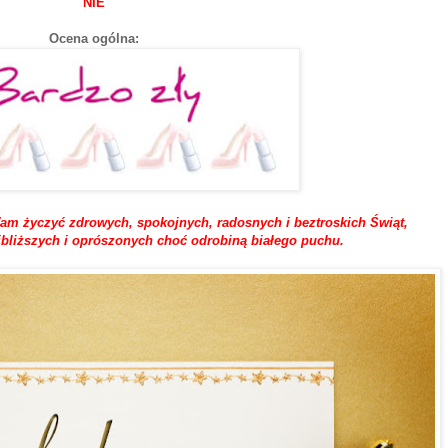
NIE
Ocena ogólna:
Wam życzyć zdrowych, spokojnych, radosnych i beztroskich Świąt,
bliższych i oprószonych choć odrobiną białego puchu.