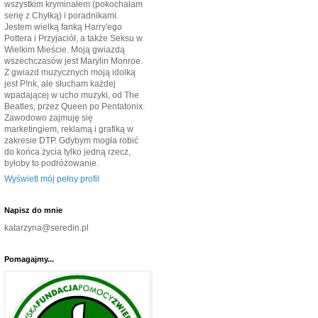
wszystkim kryminałem (pokochałam
serię z Chyłką) i poradnikami.
Jestem wielką fanką Harry'ego
Pottera i Przyjaciół, a także Seksu w
Wielkim Mieście. Moją gwiazdą
wszechczasów jest Marylin Monroe.
Z gwiazd muzycznych moją idolką
jest P!nk, ale słucham każdej
wpadającej w ucho muzyki, od The
Beatles, przez Queen po Pentatonix.
Zawodowo zajmuję się
marketingiem, reklamą i grafiką w
zakresie DTP. Gdybym mogła robić
do końca życia tylko jedną rzecz,
byłoby to podróżowanie.
Wyświetl mój pełny profil
Napisz do mnie
katarzyna@seredin.pl
Pomagajmy...