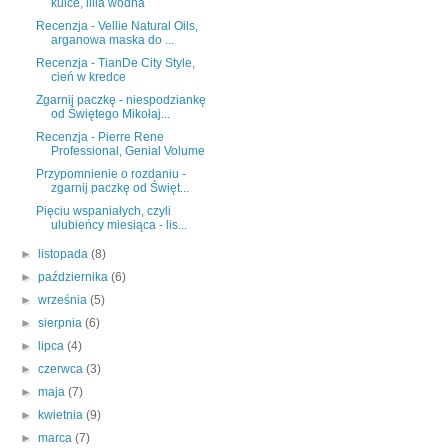
kulce, lilia wodna
Recenzja - Vellie Natural Oils,
arganowa maska do ...
Recenzja - TianDe City Style,
cień w kredce
Zgarnij paczkę - niespodziankę
od Świętego Mikołaj...
Recenzja - Pierre Rene
Professional, Genial Volume
Przypomnienie o rozdaniu -
zgarnij paczkę od Święt...
Pięciu wspaniałych, czyli
ulubieńcy miesiąca - lis...
►
listopada
(8)
►
października
(6)
►
września
(5)
►
sierpnia
(6)
►
lipca
(4)
►
czerwca
(3)
►
maja
(7)
►
kwietnia
(9)
►
marca
(7)