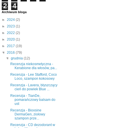
2
4
Archiwum bloga
►
2024
(2)
►
2023
(1)
►
2022
(2)
►
2020
(1)
►
2017
(19)
▼
2016
(79)
▼
grudnia
(12)
Recenzja niekosmetyczna -
Kerabione dla włosów, pa...
Recenzja - Lee Stafford, Coco
Loco, szampon kokosowy
Recenzja - Lavera, błyszczący
cień do powiek Blue ...
Recenzja - TianDe,
pomarańczowy balsam do
ust
Recenzja - Bioxsine
DermaGen, ziołowy
szampon prze...
Recenzja - CD dezodorant w