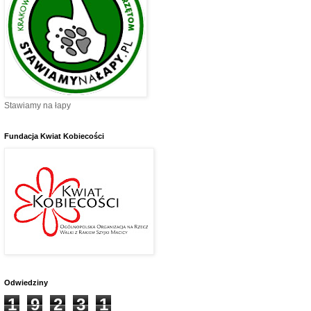
Stawiamy na łapy
Fundacja Kwiat Kobiecości
Odwiedziny
1
9
2
3
1