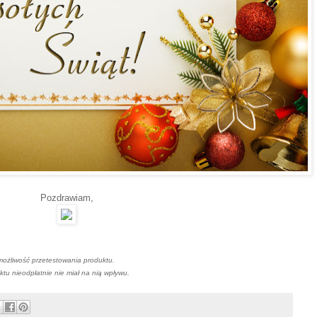
Pozdrawiam,
możliwość przetestowania produktu.
ktu nieodpłatnie nie miał na nią wpływu.