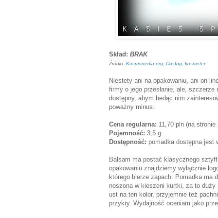
Skład:
BRAK
Źródło:
Kosmopedia.org
,
CosIng
,
kosmeter
Niestety ani na opakowaniu, ani on-li
firmy o jego przesłanie, ale, szczerz
dostępny, abym bedąc nim zaintereso
poważny minus.
Cena regularna:
11,70 pln (na stronie
Pojemność:
3,5 g
Dostępność:
pomadka dostępna jest w
Balsam ma postać klasycznego sztyft
opakowaniu znajdziemy wyłącznie log
którego bierze zapach. Pomadka ma dob
noszona w kieszeni kurtki, za to duż
ust na ten kolor, przyjemnie też pach
przykry. Wydajność oceniam jako prze