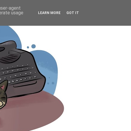
 user-agent
nerate usage
LEARN MORE
GOT IT