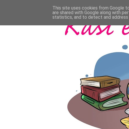
This site uses cookies from Google to 
are shared with Google along with per
statistics, and to detect and address