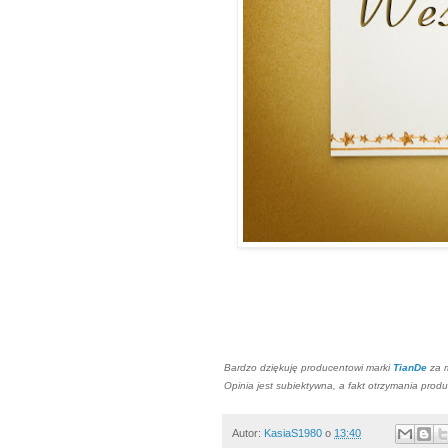
Bardzo dziękuję producentowi marki
TianDe
za 
Opinia jest subiektywna, a fakt otrzymania produ
Autor:
KasiaS1980
o
13:40