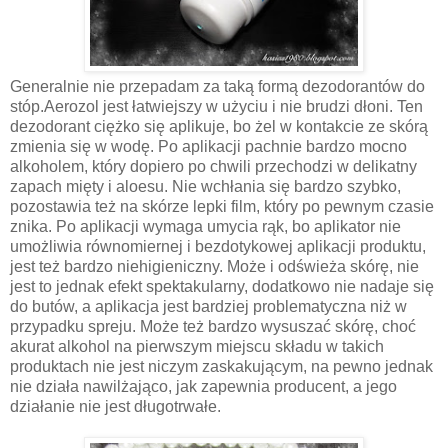
Generalnie nie przepadam za taką formą dezodorantów do
stóp.Aerozol jest łatwiejszy w użyciu i nie brudzi dłoni. Ten
dezodorant ciężko się aplikuje, bo żel w kontakcie ze skórą
zmienia się w wodę. Po aplikacji pachnie bardzo mocno
alkoholem, który dopiero po chwili przechodzi w delikatny
zapach mięty i aloesu. Nie wchłania się bardzo szybko,
pozostawia też na skórze lepki film, który po pewnym czasie
znika. Po aplikacji wymaga umycia rąk, bo aplikator nie
umożliwia równomiernej i bezdotykowej aplikacji produktu,
jest też bardzo niehigieniczny. Może i odświeża skórę, nie
jest to jednak efekt spektakularny, dodatkowo nie nadaje się
do butów, a aplikacja jest bardziej problematyczna niż w
przypadku spreju. Może też bardzo wysuszać skórę, choć
akurat alkohol na pierwszym miejscu składu w takich
produktach nie jest niczym zaskakującym, na pewno jednak
nie działa nawilżająco, jak zapewnia producent, a jego
działanie nie jest długotrwałe.