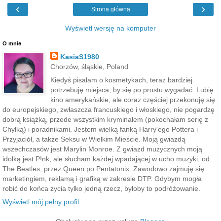
‹
›
Strona główna
Wyświetl wersję na komputer
O mnie
KasiaS1980
Chorzów, śląskie, Poland
Kiedyś pisałam o kosmetykach, teraz bardziej
potrzebuję miejsca, by się po prostu wygadać. Lubię
kino amerykańskie, ale coraz częściej przekonuję się
do europejskiego, zwłaszcza francuskiego i włoskiego, nie pogardzę
dobrą książką, przede wszystkim kryminałem (pokochałam serię z
Chyłką) i poradnikami. Jestem wielką fanką Harry'ego Pottera i
Przyjaciół, a także Seksu w Wielkim Mieście. Moją gwiazdą
wszechczasów jest Marylin Monroe. Z gwiazd muzycznych moją
idolką jest P!nk, ale słucham każdej wpadającej w ucho muzyki, od
The Beatles, przez Queen po Pentatonix. Zawodowo zajmuję się
marketingiem, reklamą i grafiką w zakresie DTP. Gdybym mogła
robić do końca życia tylko jedną rzecz, byłoby to podróżowanie.
Wyświetl mój pełny profil