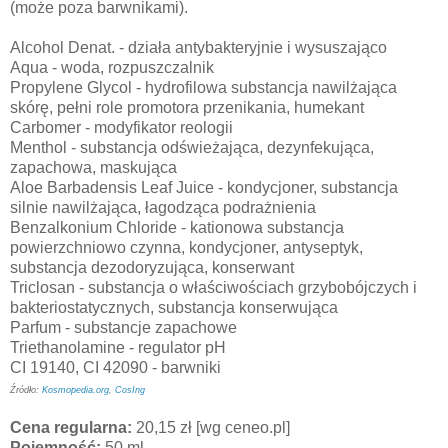
(może poza barwnikami).
Alcohol Denat. - działa antybakteryjnie i wysuszająco
Aqua - woda, rozpuszczalnik
Propylene Glycol - hydrofilowa substancja nawilżająca
skórę, pełni role promotora przenikania, humekant
Carbomer - modyfikator reologii
Menthol - substancja odświeżająca, dezynfekująca,
zapachowa, maskująca
Aloe Barbadensis Leaf Juice - kondycjoner, substancja
silnie nawilżająca, łagodząca podrażnienia
Benzalkonium Chloride - kationowa substancja
powierzchniowo czynna, kondycjoner, antyseptyk,
substancja dezodoryzująca, konserwant
Triclosan - substancja o właściwościach grzybobójczych i
bakteriostatycznych, substancja konserwująca
Parfum - substancje zapachowe
Triethanolamine - regulator pH
CI 19140, CI 42090 - barwniki
Źródło:
Kosmopedia.org
,
CosIng
Cena regularna:
20,15 zł [wg ceneo.pl]
Pojemność:
50 ml