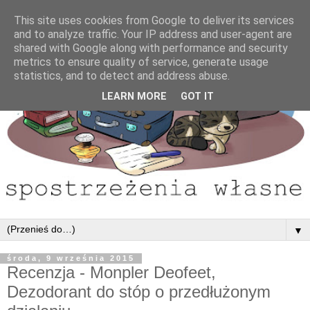
This site uses cookies from Google to deliver its services
and to analyze traffic. Your IP address and user-agent are
shared with Google along with performance and security
metrics to ensure quality of service, generate usage
statistics, and to detect and address abuse.
LEARN MORE
GOT IT
▼
środa, 9 września 2015
Recenzja - Monpler Deofeet,
Dezodorant do stóp o przedłużonym