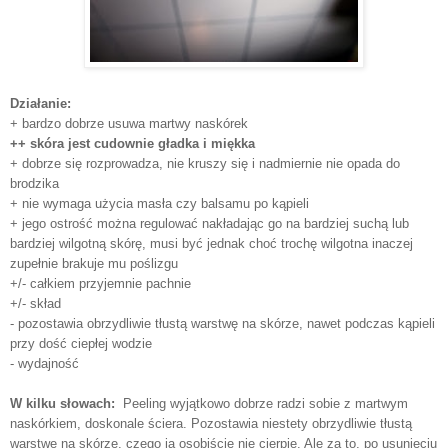
Działanie:
+ bardzo dobrze usuwa martwy naskórek
++ skóra jest cudownie gładka i miękka
+ dobrze się rozprowadza, nie kruszy się i nadmiernie nie opada do
brodzika
+ nie wymaga użycia masła czy balsamu po kąpieli
+ jego ostrość można regulować nakładając go na bardziej suchą lub
bardziej wilgotną skórę, musi być jednak choć trochę wilgotna inaczej
zupełnie brakuje mu poślizgu
+/- całkiem przyjemnie pachnie
+/- skład
- pozostawia obrzydliwie tłustą warstwę na skórze, nawet podczas kąpieli
przy dość ciepłej wodzie
- wydajność
W kilku słowach:
Peeling wyjątkowo dobrze radzi sobie z martwym
naskórkiem, doskonale ściera. Pozostawia niestety obrzydliwie tłustą
warstwę na skórze, czego ja osobiście nie cierpię. Ale za to, po usunięciu