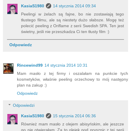
KasiaS1980
14 stycznia 2014 09:34
Peelingi w żelach są fajne, bo nie zostawiają tego
tłustego filmu, ale są niestety dużo słabsze. Mogę też
polecić peeling z Oriflame z serii Swedish SPA. Ten jest
świetny, jeśli nie przeszkadza Ci ten tłusty film :)
Odpowiedz
Rincewind99
14 stycznia 2014 10:31
Mam masło z tej firmy i oszalałam na punkcie tych
kosmetyków, właśnie peeling orzechowy to mój następny
plan na zakup :)
Odpowiedz
Odpowiedzi
KasiaS1980
15 stycznia 2014 06:36
Również mam masło z olejem abisyńskim, ale jeszcze
go nie otwierałam. Za to olejek pod prysznic z tej serii