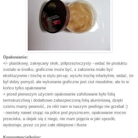
Opakowanie:
+/- plastikowy, zakręcany słoik, półprzezroczysty - widać ile produktu
zostało w środku, graficznie może być, z założenia miało być
ekskluzywnie i trochę w stylu pin-up, wyszło trochę infantylnie, widać, że
był dobry pomysł, ale wykonanie graficzne jest ciut nieudolne, ale to w
końcu tylko opakowanie
+ przed pierwszym użyciem opakowanie zafoliowane było folią
termokurczliwą i dodatkowo zabezpieczoną folią aluminiową, dzięki
czemu mamy pewność, że nikt nam w naszym peelingu nie grzebał :)
- niestety nawet stojąc na półce pod prysznicem, opakowanie mocno
przecieka, a olejek się z niego, nie mam pojęcia w jaki sposób,
wydostaje, przez co jest całe oblepione i tłuste
Konsystencja/kolor: