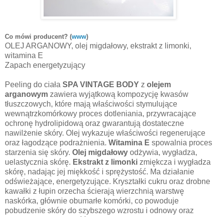
Co mówi producent? (
www
)
OLEJ ARGANOWY, olej migdałowy, ekstrakt z limonki,
witamina E
Zapach energetyzujący
Peeling do ciała
SPA VINTAGE BODY
z
olejem
arganowym
zawiera wyjątkową kompozycję kwasów
tłuszczowych, które mają właściwości stymulujące
wewnątrzkomórkowy proces dotleniania, przywracające
ochronę hydrolipidową oraz gwarantują dostateczne
nawilżenie skóry. Olej wykazuje właściwości regenerujące
oraz łagodzące podrażnienia.
Witamina E
spowalnia proces
starzenia się skóry.
Olej migdałowy
odżywia, wygładza,
uelastycznia skórę.
Ekstrakt z limonki
zmiękcza i wygładza
skórę, nadając jej miękkość i sprężystość. Ma działanie
odświeżające, energetyzujące. Kryształki cukru oraz drobne
kawałki z łupin orzecha ścierają wierzchnią warstwę
naskórka, głównie obumarłe komórki, co powoduje
pobudzenie skóry do szybszego wzrostu i odnowy oraz