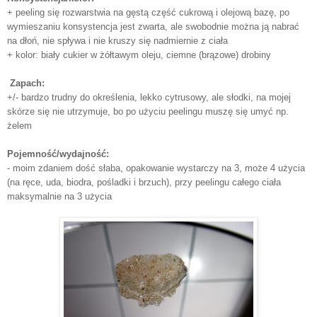
+ peeling się rozwarstwia na gęstą część cukrową i olejową bazę, po
wymieszaniu konsystencja jest zwarta, ale swobodnie można ją nabrać
na dłoń, nie spływa i nie kruszy się nadmiernie z ciała
+ kolor: biały cukier w żółtawym oleju, ciemne (brązowe) drobiny
Zapach:
+/- bardzo trudny do określenia, lekko cytrusowy, ale słodki, na mojej
skórze się nie utrzymuje, bo po użyciu peelingu muszę się umyć np.
żelem
Pojemność/wydajność:
- moim zdaniem dość słaba, opakowanie wystarczy na 3, może 4 użycia
(na ręce, uda, biodra, pośladki i brzuch), przy peelingu całego ciała
maksymalnie na 3 użycia