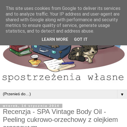
This site uses cookies from Google to deliver its services
and to analyze traffic. Your IP address and user-agent are
shared with Google along with performance and security
metrics to ensure quality of service, generate usage
statistics, and to detect and address abuse.
LEARN MORE
GOT IT
▼
wtorek, 14 stycznia 2014
Recenzja - SPA Vintage Body Oil -
Peeling cukrowo-orzechowy z olejkiem