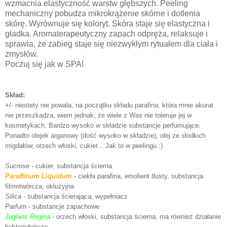
wzmacnia elastyczność warstw głębszych. Peeling
mechaniczny pobudza mikrokrążenie skórne i dotlenia
skórę. Wyrównuje się koloryt. Skóra staje się elastyczna i
gładka. Aromaterapeutyczny zapach odpręża, relaksuje i
sprawia, że zabieg staje się niezwykłym rytuałem dla ciała i
zmysłów.
Poczuj się jak w SPA!
Skład:
+/- niestety nie powala, na początku składu parafina, która mnie akurat
nie przeszkadza, wiem jednak, że wiele z Was nie toleruje jej w
kosmetykach. Bardzo wysoko w składzie substancje perfumujące.
Ponadto olejek arganowy (dość wysoko w składzie), olej ze słodkich
migdałów, orzech włoski, cukier... Jak to w peelingu :)
Sucrose
- cukier, substancja ścierna
Paraffinum Liquidum
- ciekła parafina, emolient tłusty, substancja
filmotwórcza, okluzyjna
Silica
- substancja ścierająca, wypełniacz
Parfum
- substancje zapachowe
Juglans Regina
- orzech włoski, substancja ścierna, ma również działanie
bakteriobójcze