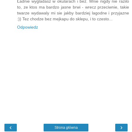
Ładnie wygladasz w okularach i bez. Mnie nigdy nie razilo
to, ze ktos ma bardzo jasne brwi - wrecz przeciwnie, takie
twarze wydawaly mi sie jakby bardziej lagodne i przyjazne
:)) Tez chodze bez mejkapu do sklepu, i to czesto...
Odpowiedz
‹
›
Strona główna