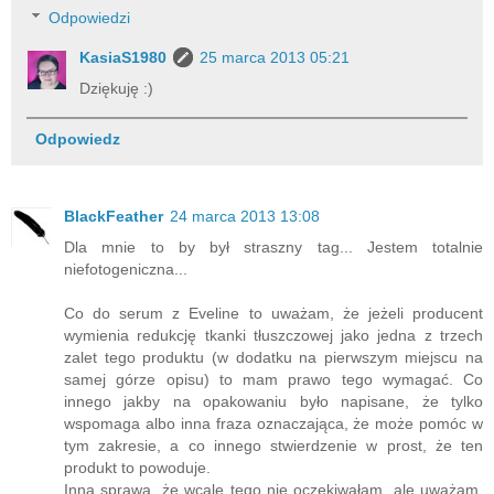
Odpowiedzi
KasiaS1980
25 marca 2013 05:21
Dziękuję :)
Odpowiedz
BlackFeather
24 marca 2013 13:08
Dla mnie to by był straszny tag... Jestem totalnie
niefotogeniczna...
Co do serum z Eveline to uważam, że jeżeli producent
wymienia redukcję tkanki tłuszczowej jako jedna z trzech
zalet tego produktu (w dodatku na pierwszym miejscu na
samej górze opisu) to mam prawo tego wymagać. Co
innego jakby na opakowaniu było napisane, że tylko
wspomaga albo inna fraza oznaczająca, że może pomóc w
tym zakresie, a co innego stwierdzenie w prost, że ten
produkt to powoduje.
Inna sprawa, że wcale tego nie oczekiwałam, ale uważam,