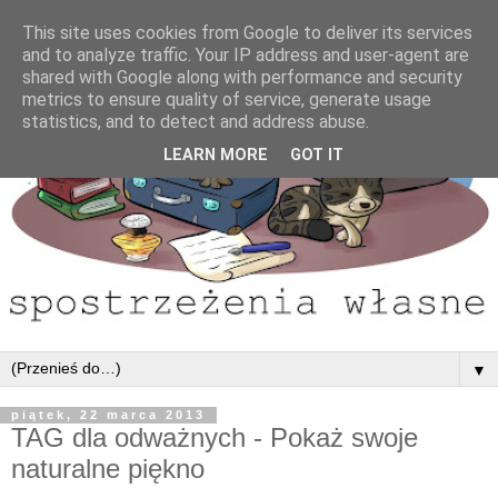
This site uses cookies from Google to deliver its services
and to analyze traffic. Your IP address and user-agent are
shared with Google along with performance and security
metrics to ensure quality of service, generate usage
statistics, and to detect and address abuse.
LEARN MORE
GOT IT
▼
piątek, 22 marca 2013
TAG dla odważnych - Pokaż swoje
naturalne piękno