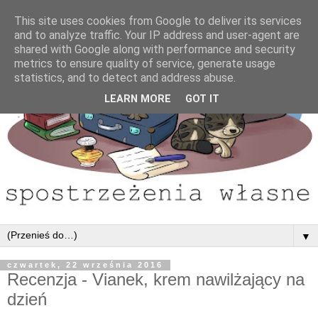
This site uses cookies from Google to deliver its services
and to analyze traffic. Your IP address and user-agent are
shared with Google along with performance and security
metrics to ensure quality of service, generate usage
statistics, and to detect and address abuse.
LEARN MORE
GOT IT
▼
czwartek, 22 września 2016
Recenzja - Vianek, krem nawilżający na
dzień