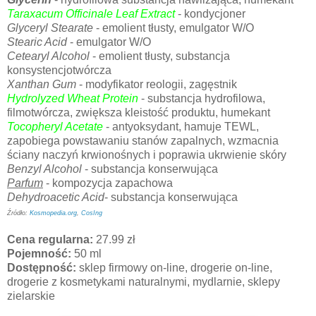
Taraxacum Officinale Leaf Extract
- kondycjoner
Glyceryl Stearate
- emolient tłusty, emulgator W/O
Stearic Acid
- emulgator W/O
Cetearyl Alcohol
- emolient tłusty, substancja
konsystencjotwórcza
Xanthan Gum
- modyfikator reologii, zagęstnik
Hydrolyzed Wheat Protein
- substancja hydrofilowa,
filmotwórcza, zwiększa kleistość produktu, humekant
Tocopheryl Acetate
- antyoksydant, hamuje TEWL,
zapobiega powstawaniu stanów zapalnych, wzmacnia
ściany naczyń krwionośnych i poprawia ukrwienie skóry
Benzyl Alcohol
- substancja konserwująca
Parfum
- kompozycja zapachowa
Dehydroacetic Acid
- substancja konserwująca
Źródło:
Kosmopedia.org
,
CosIng
Cena regularna:
27.99 zł
Pojemność:
50 ml
Dostępność:
sklep firmowy on-line, drogerie on-line,
drogerie z kosmetykami naturalnymi, mydlarnie, sklepy
zielarskie