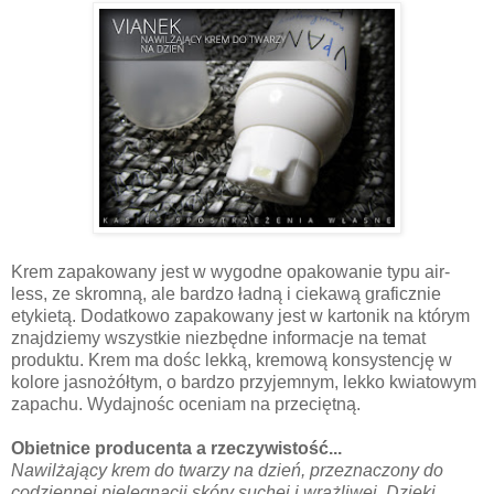
Krem zapakowany jest w wygodne opakowanie typu air-
less, ze skromną, ale bardzo ładną i ciekawą graficznie
etykietą. Dodatkowo zapakowany jest w kartonik na którym
znajdziemy wszystkie niezbędne informacje na temat
produktu. Krem ma dośc lekką, kremową konsystencję w
kolore jasnożółtym, o bardzo przyjemnym, lekko kwiatowym
zapachu. Wydajnośc oceniam na przeciętną.
Obietnice producenta a rzeczywistość...
Nawilżający krem do twarzy na dzień, przeznaczony do
codziennej pielęgnacji skóry suchej i wrażliwej. Dzięki