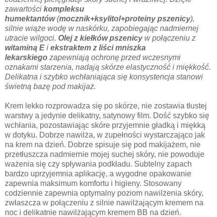
zawartości
kompleksu
humektantów
(
mocznik+ksylitol+proteiny pszenicy
),
silnie wiąże wodę w naskórku, zapobiegając nadmiernej
utracie wilgoci.
Olej z kiełków pszenicy
w połączeniu z
witaminą E
i
ekstraktem z liści mniszka
lekarskiego
zapewniają ochronę przed wczesnymi
oznakami starzenia, nadają skórze elastyczność i miękkość.
Delikatna i szybko wchłaniająca się konsystencja stanowi
świetną bazę pod makijaż.
Krem lekko rozprowadza się po skórze, nie zostawia tłustej
warstwy a jedynie delikatny, satynowy film. Dość szybko się
wchłania, pozostawiając skóre przyjemnie gładką i miękką
w dotyku. Dobrze nawilża, w zupełności wystarczająco jak
na krem na dzień. Dobrze spisuje się pod makijażem, nie
przetłuszcza nadmiernie mojej suchej skóry, nie powoduje
ważenia się czy spływania podkładu. Subtelny zapach
bardzo uprzyjemnia aplikację, a wygodne opakowanie
zapewnia maksimum komfortu i higieny. Stosowany
codziennie zapewnia optymalny poziom nawilżenia skóry,
zwłaszcza w połączeniu z silnie nawilżającym kremem na
noc i delikatnie nawilżającym kremem BB na dzień.