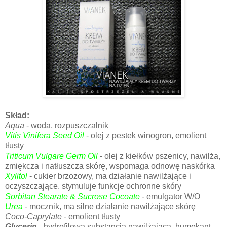
Skład:
Aqua
- woda, rozpuszczalnik
Vitis Vinifera Seed Oil
- olej z pestek winogron, emolient
tłusty
Triticum Vulgare Germ Oil
- olej z kiełków pszenicy, nawilża,
zmiękcza i natłuszcza skórę, wspomaga odnowę naskórka
Xylitol
- cukier brzozowy, ma działanie nawilżające i
oczyszczające, stymuluje funkcje ochronne skóry
Sorbitan Stearate & Sucrose Cocoate
- emulgator W/O
Urea
- mocznik, ma silne działanie nawilżające skórę
Coco-Caprylate
- emolient tłusty
Glycerin
- hydrofilowa substancja nawilżająca, humekant