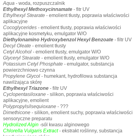
Aqua
- woda, rozpuszczalnik
Ethylhexyl Methoxycinnamate
- fitr UV
Ethylhexyl Stearate
- emolient tłusty, poprawia właściwości
aplikacyjne
Cocoglycerides
- emolient tłusty, poprawia właściwości
aplikacyjne kosmetyku, emulgator W/O
Diethylonamino Hydroxybenzol Hexyl Benzoate
- filtr UV
Decyl Oleate
- emolient tłusty
Cetyl Alcohol
- emolient tłusty, emulgator W/O
Glyceryl Stearate
- emolient tłusty, emulgator W/O
Potassium Cetyl Phosphate
- emulgator, substancja
powierzchniowo czynna
Propylene Glycol
- humekant, hydrofilowa substancja
nawilżająca skórę
Ethylhexyl Triazone
- filtr UV
Cyclopentasiloxane
- silikon, poprawia właściwości
aplikacyjne, emolient
Polypropylsilsequioxane
- ???
Dimethicone
- silikon, emolient suchy, poprawia właściwości
sensoryczne preparatu
Hydrolized Algin
-sól kwasu alginowego
Chlorella Vulgaris Extract
- ekstrakt roślinny, substancja