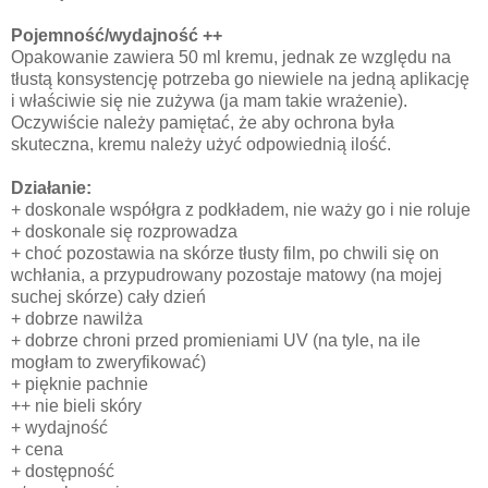
Pojemność/wydajność ++
Opakowanie zawiera 50 ml kremu, jednak ze względu na
tłustą konsystencję potrzeba go niewiele na jedną aplikację
i właściwie się nie zużywa (ja mam takie wrażenie).
Oczywiście należy pamiętać, że aby ochrona była
skuteczna, kremu należy użyć odpowiednią ilość.
Działanie:
+ doskonale współgra z podkładem, nie waży go i nie roluje
+ doskonale się rozprowadza
+ choć pozostawia na skórze tłusty film, po chwili się on
wchłania, a przypudrowany pozostaje matowy (na mojej
suchej skórze) cały dzień
+ dobrze nawilża
+ dobrze chroni przed promieniami UV (na tyle, na ile
mogłam to zweryfikować)
+ pięknie pachnie
++ nie bieli skóry
+ wydajność
+ cena
+ dostępność