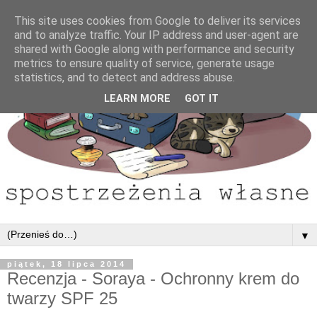
This site uses cookies from Google to deliver its services
and to analyze traffic. Your IP address and user-agent are
shared with Google along with performance and security
metrics to ensure quality of service, generate usage
statistics, and to detect and address abuse.
LEARN MORE
GOT IT
▼
piątek, 18 lipca 2014
Recenzja - Soraya - Ochronny krem do
twarzy SPF 25