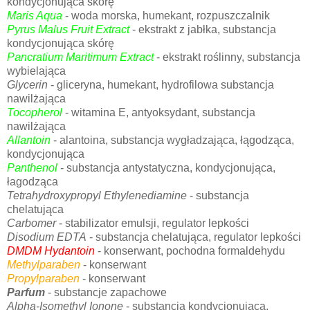
kondycjonująca skórę
Maris Aqua
- woda morska, humekant, rozpuszczalnik
Pyrus Malus Fruit Extract
- ekstrakt z jabłka, substancja
kondycjonująca skórę
Pancratium Maritimum Extract
- ekstrakt roślinny, substancja
wybielająca
Glycerin
- gliceryna, humekant, hydrofilowa substancja
nawilżająca
Tocopherol
- witamina E, antyoksydant, substancja
nawilżająca
Allantoin
- alantoina, substancja wygładzająca, łągodząca,
kondycjonująca
Panthenol
- substancja antystatyczna, kondycjonująca,
łagodząca
Tetrahydroxypropyl Ethylenediamine
- substancja
chelatująca
Carbomer
- stabilizator emulsji, regulator lepkości
Disodium EDTA
- substancja chelatująca, regulator lepkości
DMDM Hydantoin
- konserwant, pochodna formaldehydu
Methylparaben
- konserwant
Propylparaben
- konserwant
Parfum
- substancje zapachowe
Alpha-Isomethyl Ionone
- substancja kondycjonująca,