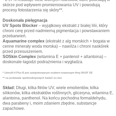
skórze pod wpływem promieniowania UV i powodują
procesy fotostarzenia się skóry**.
Doskonała pielęgnacja
UV Spots Blocker
– wyjątkowy ekstrakt z białej lilii, który
chroni cerę przed nadmierną pigmentacja i powstawaniem
przebarwień.
Aquamarine complex
(ekstrakt z alg morskich + bogata w
cenne minerały woda morska) – nawilża i chroni naskórek
przed przesuszeniem.
SOSkin Complex
(witamina E + pantenol + allantoina) –
doskonale łagodzi podrażnienia i wygładza.
* Uvinul® A Plus B jest zarejestrowanym znakiem towarowym firmy BASF SE
** na podstawie spektroskopowych badań ex-vivo
Skład:
Długi, kilka fitrów UV, wiele emolientów, kilka
silikonów, kilka ekstraktów roślinnych, gliceryna, witamina E,
alantoina, panthenol. Na końcu pochodna formaldehydu,
dwa parabeny i, moim zdaniem zbędne, substancje
zapachowe.