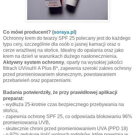
Co mówi producent? (
soraya.pl
)
Ochronny krem do twarzy SPF 25 polecany jest do każdego
typu cery, szczególnie dla osób o jasnej karnacji oraz o
cerze wrażliwej na słońce. Idealny do opalania oraz jako
krem na dzień w warunkach dużego nasłonecznienia.
Aktywny system ochronny
, oparty na wysokiej jakości
filtrach UVinul® A Plus B*, zapewnia szeroki zakres ochrony
przed promieniowaniem słonecznym, powstawaniem
przebarwień oraz poparzeniami.
Badania potwierdziły, że przy prawidłowej aplikacji
preparat:
- wydłuża 25-krotnie czas bezpiecznego przebywania na
słońcu,
- zapewnia ochronę SPF 25, co odpowiada blokowaniu 96%
promieniowania UVB,
- skutecznie chroni przed promieniowaniem UVA (PPD 18)
- o 97% redukuje ilość wolnych rodników, które powstają w