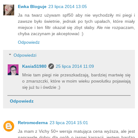
Ewka Bloguje
23 lipca 2014 13:05
Ja na twarz używam spf50 aby nie wychodziły mi piegi i
zawsze było świetnie, jednak po tych upałach, które miały
miejsce i ten filtr okazał się zbyt słaby. Ale nie rozpaczam,
chyba zaczynam je akceptować :)
Odpowiedz
Odpowiedzi
KasiaS1980
25 lipca 2014 11:09
Mnie tam piegi nie przeszkadzają, bardziej martwię się
o zmarszczki, które w moim wieku powolutku pojawiają
się już tu i ówdzie ;)
Odpowiedz
Retromoderna
23 lipca 2014 15:01
Ja mam z Vichy 50+ wersja matująca cena wyższa, ale jest
naprawdę dobry dla osób o jasnej karnacji, jestem bardzo