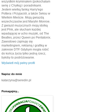
wszystkim kryminałem (pokochałam
serię z Chyłką) i poradnikami.
Jestem wielką fanką Harry'ego
Pottera i Przyjaciół, a także Seksu w
Wielkim Mieście. Moją gwiazdą
wszechczasów jest Marylin Monroe.
Z gwiazd muzycznych moją idolką
jest P!nk, ale słucham każdej
wpadającej w ucho muzyki, od The
Beatles, przez Queen po Pentatonix.
Zawodowo zajmuję się
marketingiem, reklamą i grafiką w
zakresie DTP. Gdybym mogła robić
do końca życia tylko jedną rzecz,
byłoby to podróżowanie.
Wyświetl mój pełny profil
Napisz do mnie
katarzyna@seredin.pl
Pomagajmy...