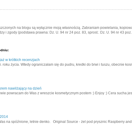
eszczonych na blogu są wyłącznie moją własnością. Zabraniam powielania, kopiowa
zy i zgody (podstawa prawna: Dz. U. 94 nr 24 poz. 83, sprost.: Dz. U. 94 nr 43 poz.
odniu:
aż w krótkich recenzjach
. roku życia. Wtedy ograniczałam się do pudru, kredki do brwi i tuszu, obecnie kos
krem nawilżający na dzień
rwie powracam do Was z wreszcie kosmetycznym postem :) Enjoy :) Cera sucha jes
 2014
as na spóźnione, letnie denko. Original Source - żel pod prysznic Raspberry and V