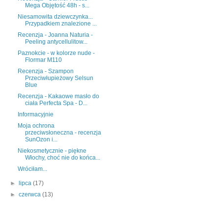
Mega Objętość 48h - s...
Niesamowita dziewczynka...
Przypadkiem znalezione ...
Recenzja - Joanna Naturia -
Peeling antycellulitow...
Paznokcie - w kolorze nude -
Flormar M110
Recenzja - Szampon
Przeciwłupieżowy Selsun
Blue
Recenzja - Kakaowe masło do
ciała Perfecta Spa - D...
Informacyjnie
Moja ochrona
przeciwsłoneczna - recenzja
SunOzon i...
Niekosmetycznie - piękne
Włochy, choć nie do końca...
Wróciłam...
►
lipca
(17)
►
czerwca
(13)