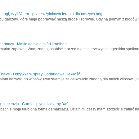
nogi, czyli Veera - przeciwżylakowa terapia dla naszych nóg
pu gadżety, które mają poprawiać naszą urodę i zdrowie. Gdy na jednym z blogów
armacy - Masło do ciała miód i rooibois
marka zapewne Wam znana, osobiście przed moim pierwszym blogerskim spotkanie
Elseve - Odżywka w sprayu, odbudowa i lekkość
łam odżywki do włosów, uważałam ją za całkowicie zbędną dla moich włosów i, o il
 - recenzja - Garnier, płyn micelarny 3w1
obecnie moja ulubiona forma demakijażu. Ostatnimi czasy mam szczęście trafiać n