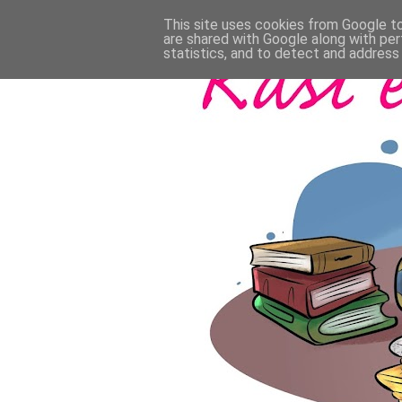
This site uses cookies from Google to 
are shared with Google along with per
statistics, and to detect and address