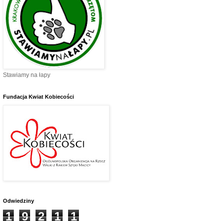
Stawiamy na łapy
Fundacja Kwiat Kobiecości
Odwiedziny
1
9
2
1
1