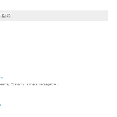
:39
idealnej. Czekamy na więcej szczegółów ;)
0