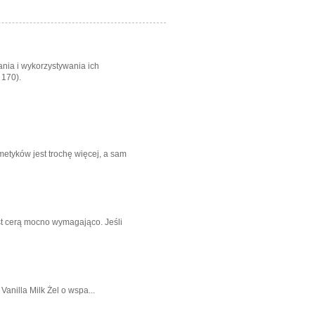
nia i wykorzystywania ich
 170).
metyków jest trochę więcej, a sam
t cerą mocno wymagająco. Jeśli
anilla Milk Żel o wspa...