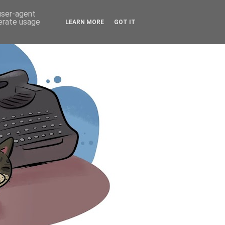
 user-agent
nerate usage
LEARN MORE
GOT IT