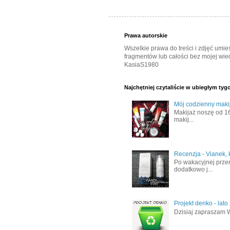
Prawa autorskie
Wszelkie prawa do treści i zdjęć umi
fragmentów lub całości bez mojej wied
KasiaS1980
Najchętniej czytaliście w ubiegłym tyg
Mój codzienny makij
Makijaż noszę od 16
makij...
Recenzja - Vianek, 
Po wakacyjnej prze
dodatkowo j...
Projekt denko - lato
Dzisiaj zapraszam W