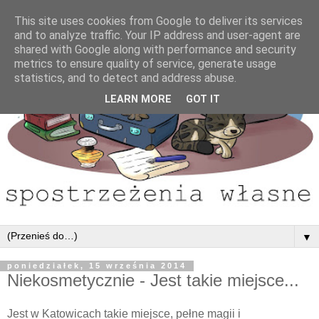
This site uses cookies from Google to deliver its services
and to analyze traffic. Your IP address and user-agent are
shared with Google along with performance and security
metrics to ensure quality of service, generate usage
statistics, and to detect and address abuse.
LEARN MORE
GOT IT
▼
poniedziałek, 15 września 2014
Niekosmetycznie - Jest takie miejsce...
Jest w Katowicach takie miejsce, pełne magii i