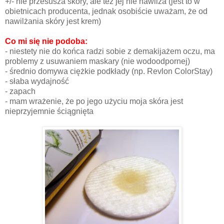
+/- nie przesusza skóry, ale też jej nie nawilża (jest to w
obietnicach producenta, jednak osobiście uważam, że od
nawilżania skóry jest krem)
Co mi się nie podoba:
- niestety nie do końca radzi sobie z demakijażem oczu, ma
problemy z usuwaniem maskary (nie wodoodpornej)
- średnio domywa ciężkie podkłady (np. Revlon ColorStay)
- słaba wydajność
- zapach
- mam wrażenie, że po jego użyciu moja skóra jest
nieprzyjemnie ściągnięta