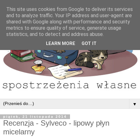
This site uses cookies from Google to deliver its services
and to analyze traffic. Your IP address and user-agent are
shared with Google along with performance and security
metrics to ensure quality of service, generate usage
statistics, and to detect and address abuse.
LEARN MORE
GOT IT
▼
piątek, 21 listopada 2014
Recenzja - Sylveco - lipowy płyn
micelarny