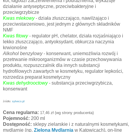
koi, łagodzi zaczerwienienia i podrażnienia, wykazuje
działanie antyseptyczne, przeciwbakteryjne i
przeciwgrzybicze
Kwas mlekowy
-
działa złuszczająco, nawilżająco i
przeciwstarzeniowo, jest jednym z głównych składników
NMF
Kwas fitowy
- regulator pH, chelator, działa rozjaśniająco i
lekko złuszczająco, antyoksydant, obkurcza naczynia
krwionośne
Alkohol benzylowy
- konserwant,
uniemożliwia rozwój i
przetrwanie mikroorganizmów w czasie przechowywania
produktu, rozpuszczalnik dla innych substancji
hydrofilowych zawartych w kosmetyku, regulator lepkości,
rozrzedza preparat kosmetyczny
Kwas dehydrooctowy
- substancja przeciwgrzybicza,
konserwant
źródło:
sylveco.pl
Cena regularna:
17,46 zł (wg strony producenta)
Pojemność:
200 ml
Dostępność:
sklepy zielarskie i z naturalnymi kosmetykami,
mydlarnie (np.
Zielona Mydlarnia
w Katowicach), on-line