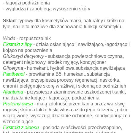
- łagodzi podrażnienia
- wygładza i zapobiega wysuszeniu skóry
Skład:
typowy dla kosmetyków marki, naturalny i krótki na
tyle, na ile to możliwe dla zachowania funkcji kosmetyku.
Woda
- rozpuszczalnik
Ekstrakt z lipy
- działa osłaniająco i nawilżająco, łagodząco i
kojąco na podrażnienia
Glukozyd decylowy
- substancja powierzchniowo czynna,
detergent niejonowy, środek myjący, kondycjoner
Gliceryna
- humekant, hydrofilowa substancja nawilżająca
Panthenol
-
prowitamina B5, humekant, substancja
nawilżająca,
przyspiesza procesy regeneracji naskórka,
chroni i pielęgnuje skórę wrażliwą i skłonną do podrażnień
Alantoina
-
przyspiesza ziarninowanie uszkodzonej tkanki,
ma działanie kojące i łagodzące podrażnienia
Proteiny owsa
-
mają zdolność przenikania przez warstwę
rogową skóry a także łuski włosa aż do jego korzenia, gdzie
wiążą wodę, wykazują działanie ochronne, kondycjonujące i
wzmacniające
Ekstrakt z aloesu
-
posiada właściwości przeciwzapalne,