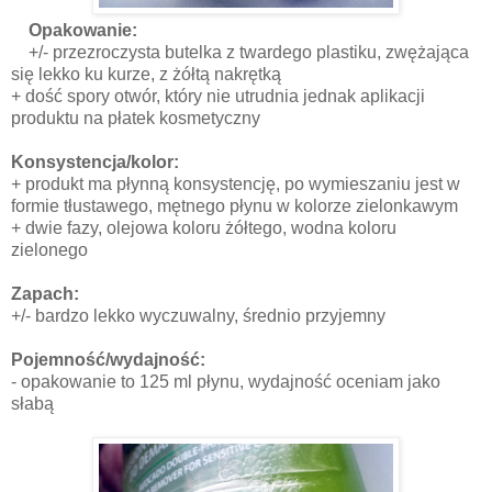
Opakowanie:
+/- przezroczysta butelka z twardego plastiku, zwężająca
się lekko ku kurze, z żółtą nakrętką
+ dość spory otwór, który nie utrudnia jednak aplikacji
produktu na płatek kosmetyczny
Konsystencja/kolor:
+ produkt ma płynną konsystencję, po wymieszaniu jest w
formie tłustawego, mętnego płynu w kolorze zielonkawym
+ dwie fazy, olejowa koloru żółtego, wodna koloru
zielonego
Zapach:
+/- bardzo lekko wyczuwalny, średnio przyjemny
Pojemność/wydajność:
- opakowanie to 125 ml płynu, wydajność oceniam jako
słabą