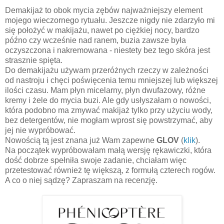
Demakijaż to obok mycia zębów najważniejszy element
mojego wieczornego rytuału. Jeszcze nigdy nie zdarzyło mi
się położyć w makijażu, nawet po ciężkiej nocy, bardzo
późno czy wcześnie nad ranem, buzia zawsze była
oczyszczona i nakremowana - niestety bez tego skóra jest
strasznie spięta.
Do demakijażu używam przeróżnych rzeczy w zależności
od nastroju i chęci poświęcenia temu mniejszej lub większej
ilości czasu. Mam płyn micelarny, płyn dwufazowy, różne
kremy i żele do mycia buzi. Ale gdy usłyszałam o nowości,
która podobno ma zmywać makijaż tylko przy użyciu wody,
bez detergentów, nie mogłam wprost się powstrzymać, aby
jej nie wypróbować.
Nowością tą jest znana już Wam zapewne
GLOV
(
klik
).
Na początek wypróbowałam małą wersję rękawiczki, która
dość dobrze spełniła swoje zadanie, chciałam więc
przetestować również tę większą, z formułą czterech rogów.
A co o niej sądzę? Zapraszam na recenzję.