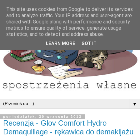
This site uses cookies from Google to deliver its services
and to analyze traffic. Your IP address and user-agent are
shared with Google along with performance and security
metrics to ensure quality of service, generate usage
statistics, and to detect and address abuse.
LEARN MORE
GOT IT
▼
poniedziałek, 30 września 2013
Recenzja - Glov Comfort Hydro
Demaquillage - rękawica do demakijażu