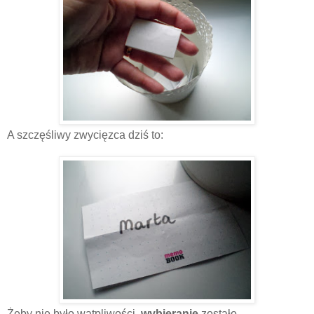
A szczęśliwy zwycięzca dziś to:
Żeby nie było wątpliwości,
wybieranie
zostało