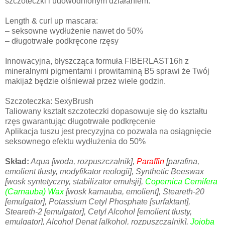
szczoteczki i udowodnionym działaniem.
Length & curl up mascara:
– seksowne wydłużenie nawet do 50%
– długotrwałe podkręcone rzęsy
Innowacyjna, błyszcząca formuła FIBERLAST16h z
mineralnymi pigmentami i prowitaminą B5 sprawi że Twój
makijaż będzie olśniewał przez wiele godzin.
Szczoteczka: SexyBrush
Taliowany kształt szczoteczki dopasowuje się do kształtu
rzęs gwarantując długotrwałe podkręcenie
Aplikacja tuszu jest precyzyjna co pozwala na osiągnięcie
seksownego efektu wydłużenia do 50%
Skład:
Aqua [woda, rozpuszczalnik],
Paraffin
[parafina,
emolient tłusty, modyfikator reologii], Synthetic Beeswax
[wosk syntetyczny, stabilizator emulsji],
Copernica Cernifera
(Carnauba) Wax
[wosk karnauba, emolient], Steareth-20
[emulgator], Potassium Cetyl Phosphate [surfaktant],
Steareth-2 [emulgator], Cetyl Alcohol [emolient tłusty,
emulgator], Alcohol Denat [alkohol, rozpuszczalnik],
Jojoba