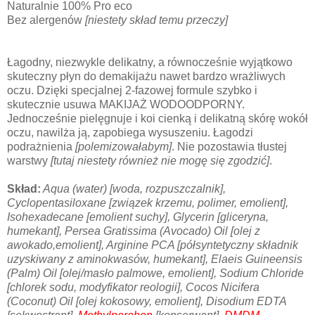
Naturalnie 100% Pro eco
Bez alergenów
[niestety skład temu przeczy]
Łagodny, niezwykle delikatny, a równocześnie wyjątkowo
skuteczny płyn do demakijażu nawet bardzo wrażliwych
oczu. Dzięki specjalnej 2-fazowej formule szybko i
skutecznie usuwa MAKIJAŻ WODOODPORNY.
Jednocześnie pielęgnuje i koi cienką i delikatną skórę wokół
oczu, nawilża ją, zapobiega wysuszeniu. Łagodzi
podrażnienia
[polemizowałabym]
. Nie pozostawia tłustej
warstwy
[tutaj niestety również nie mogę się zgodzić]
.
Skład:
Aqua (water) [woda, rozpuszczalnik],
Cyclopentasiloxane [związek krzemu, polimer, emolient],
Isohexadecane [emolient suchy], Glycerin [gliceryna,
humekant], Persea Gratissima (Avocado) Oil [olej z
awokado,emolient], Arginine PCA [półsyntetyczny składnik
uzyskiwany z aminokwasów, humekant], Elaeis Guineensis
(Palm) Oil [olej/masło palmowe, emolient], Sodium Chloride
[chlorek sodu, modyfikator reologii], Cocos Nicifera
(Coconut) Oil [olej kokosowy, emolient], Disodium EDTA