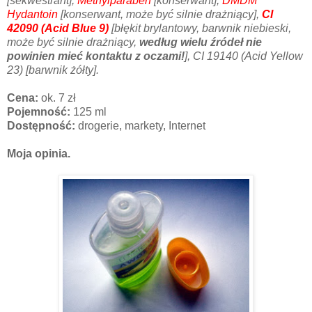
[sekwestrant],
Methylparaben
[konserwant],
DMDM
Hydantoin
[konserwant, może być silnie drażniący],
CI
42090 (Acid Blue 9)
[błękit brylantowy, barwnik niebieski,
może być silnie drażniący,
według wielu źródeł nie
powinien mieć kontaktu z oczami!
], CI 19140 (Acid Yellow
23) [barwnik żółty].
Cena:
ok. 7 zł
Pojemność:
125 ml
Dostępność:
drogerie, markety, Internet
Moja opinia.