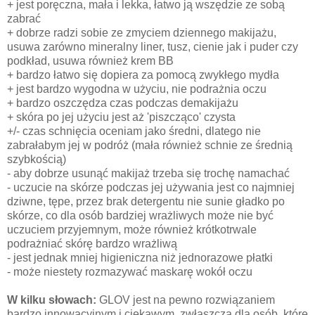
+ jest poręczna, mała i lekka, łatwo ją wszędzie ze sobą
zabrać
+ dobrze radzi sobie ze zmyciem dziennego makijażu,
usuwa zarówno mineralny liner, tusz, cienie jak i puder czy
podkład, usuwa również krem BB
+ bardzo łatwo się dopiera za pomocą zwykłego mydła
+ jest bardzo wygodna w użyciu, nie podrażnia oczu
+ bardzo oszczędza czas podczas demakijażu
+ skóra po jej użyciu jest aż 'piszcząco' czysta
+/- czas schnięcia oceniam jako średni, dlatego nie
zabrałabym jej w podróż (mała również schnie ze średnią
szybkością)
- aby dobrze usunąć makijaż trzeba się trochę namachać
- uczucie na skórze podczas jej używania jest co najmniej
dziwne, tępe, przez brak detergentu nie sunie gładko po
skórze, co dla osób bardziej wrażliwych może nie być
uczuciem przyjemnym, może również krótkotrwale
podrażniać skórę bardzo wrażliwą
- jest jednak mniej higieniczna niż jednorazowe płatki
- może niestety rozmazywać maskarę wokół oczu
W kilku słowach:
GLOV jest na pewno rozwiązaniem
bardzo innowacyjnym i ciekawym, zwłaszcza dla osób, które