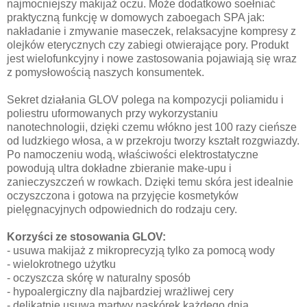
najmocniejszy makijaż oczu. Może dodatkowo soełniać
praktyczną funkcję w domowych zaboegach SPA jak:
nakładanie i zmywanie maseczek, relaksacyjne kompresy z
olejków eterycznych czy zabiegi otwierające pory. Produkt
jest wielofunkcyjny i nowe zastosowania pojawiają się wraz
z pomysłowością naszych konsumentek.
Sekret działania GLOV polega na kompozycji poliamidu i
poliestru uformowanych przy wykorzystaniu
nanotechnologii, dzięki czemu włókno jest 100 razy cieńsze
od ludzkiego włosa, a w przekroju tworzy kształt rozgwiazdy.
Po namoczeniu wodą, właściwości elektrostatyczne
powodują ultra dokładne zbieranie make-upu i
zanieczyszczeń w rowkach. Dzięki temu skóra jest idealnie
oczyszczona i gotowa na przyjęcie kosmetyków
pielęgnacyjnych odpowiednich do rodzaju cery.
Korzyści ze stosowania GLOV:
- usuwa makijaż z mikroprecyzją tylko za pomocą wody
- wielokrotnego użytku
- oczyszcza skórę w naturalny sposób
- hypoalergiczny dla najbardziej wrażliwej cery
- delikatnie usuwa martwy naskórek każdego dnia