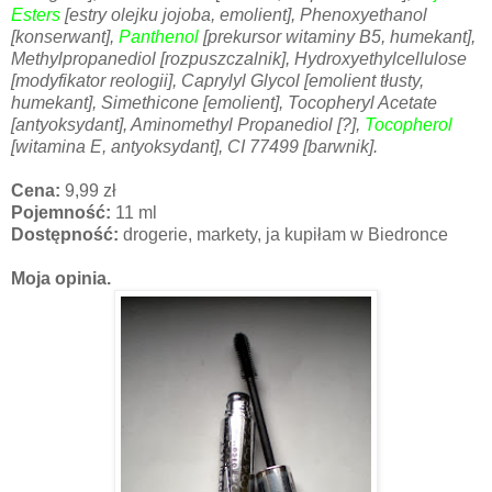
Esters
[estry olejku jojoba, emolient], Phenoxyethanol
[konserwant],
Panthenol
[prekursor witaminy B5, humekant],
Methylpropanediol [rozpuszczalnik], Hydroxyethylcellulose
[modyfikator reologii], Caprylyl Glycol [emolient tłusty,
humekant], Simethicone [emolient], Tocopheryl Acetate
[antyoksydant], Aminomethyl Propanediol [?],
Tocopherol
[witamina E, antyoksydant], CI 77499 [barwnik].
Cena:
9,99 zł
Pojemność:
11 ml
Dostępność:
drogerie, markety, ja kupiłam w Biedronce
Moja opinia.