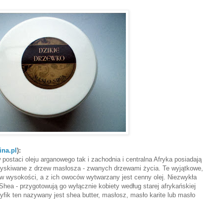
na.pl
):
 postaci oleju arganowego tak i zachodnia i centralna Afryka posiadają
zyskiwane z drzew masłosza - zwanych drzewami życia. Te wyjątkowe,
ów wysokości, a z ich owoców wytwarzany jest cenny olej. Niezwykła
hea - przygotowują go wyłącznie kobiety według starej afrykańskiej
yfik ten nazywany jest shea butter, masłosz, masło karite lub masło