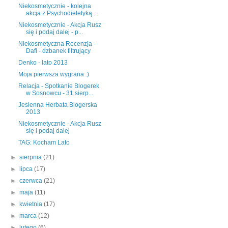
Niekosmetycznie - kolejna
akcja z Psychodietetyką ...
Niekosmetycznie - Akcja Rusz
się i podaj dalej - p...
Niekosmetyczna Recenzja -
Dafi - dzbanek filtrujący
Denko - lato 2013
Moja pierwsza wygrana :)
Relacja - Spotkanie Blogerek
w Sosnowcu - 31 sierp...
Jesienna Herbata Blogerska
2013
Niekosmetycznie - Akcja Rusz
się i podaj dalej
TAG: Kocham Lato
►
sierpnia
(21)
►
lipca
(17)
►
czerwca
(21)
►
maja
(11)
►
kwietnia
(17)
►
marca
(12)
►
lutego
(6)