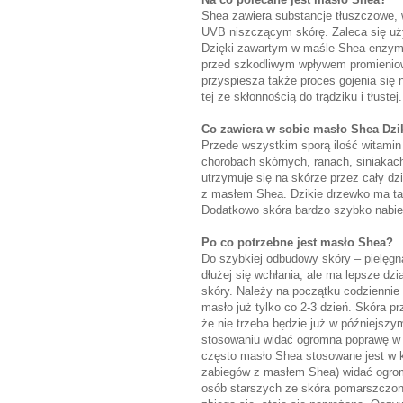
Shea zawiera substancje tłuszczowe, w
UVB niszczącym skórę. Zaleca się uży
Dzięki zawartym w maśle Shea enzymo
przed szkodliwym wpływem promieniowa
przyspiesza także proces gojenia się 
tej ze skłonnością do trądziku i tłustej.
Co zawiera w sobie masło Shea Dzi
Przede wszystkim sporą ilość witami
chorobach skórnych, ranach, siniakach
utrzymuje się na skórze przez cały dz
z masłem Shea. Dzikie drzewko ma ta
Dodatkowo skóra bardzo szybko nabiera
Po co potrzebne jest masło Shea?
Do szybkiej odbudowy skóry – pielęgna
dłużej się wchłania, ale ma lepsze dzi
skóry. Należy na początku codzienni
masło już tylko co 2-3 dzień. Skóra pr
że nie trzeba będzie już w późniejsz
stosowaniu widać ogromna poprawę w g
często masło Shea stosowane jest w k
zabiegów z masłem Shea) widać ogrom
osób starszych ze skóra pomarszczon