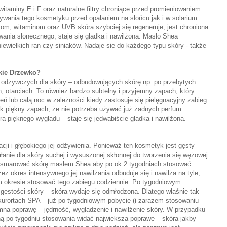
itaminy E i F oraz naturalne filtry chroniące przed promieniowaniem
wania tego kosmetyku przed opalaniem na słońcu jak i w solarium.
m, witaminom oraz UVB skóra szybciej się regeneruje, jest chroniona
nia słonecznego, staje się gładka i nawilżona. Masło Shea
niewielkich ran czy siniaków. Nadaje się do każdego typu skóry - także
kie Drzewko?
n odżywczych dla skóry – odbudowujących skórę np. po przebytych
, otarciach. To również bardzo subtelny i przyjemny zapach, który
ień lub całą noc w zależności kiedy zastosuje się pielęgnacyjny zabieg
k piękny zapach, że nie potrzeba używać już żadnych perfum.
 pięknego wyglądu – staje się jedwabiście gładka i nawilżona.
cji i głębokiego jej odżywienia. Ponieważ ten kosmetyk jest gęsty
ałanie dla skóry suchej i wysuszonej skłonnej do tworzenia się wężowej
e smarować skórę masłem Shea aby po ok 2 tygodniach stosować
zez okres intensywnego jej nawilżania odbuduje się i nawilża na tyle,
ym okresie stosować tego zabiegu codziennie. Po tygodniowym
ęstości skóry – skóra wydaje się odmłodzona. Dlatego właśnie tak
urortach SPA – już po tygodniowym pobycie (i zarazem stosowaniu
na poprawę – jędrność, wygładzenie i nawilżenie skóry. W przypadku
ą po tygodniu stosowania widać największa poprawę – skóra jakby