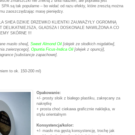
wiście zmarszczki nie znikną z dnia nadzień, ale poprawa jest
, SPA są tak popularne – bo widać od razu efekty, które zresztą można
mu zaoszczędzając masę pieniędzy.
ŁA SHEA DZIKIE DRZEWKO KLIENTKI ZAUWAŻYŁY OGROMNĄ
 DELIKATNIEJSZA, GŁADSZA I DOSKONALE NAWILŻONA A CO
EMY SKÓRNE !!!
ane masło shea],
Sweet Almond Oil
[olejek ze słodkich migdałów],
nia zwierzęcego],
Opuntia Ficus-Indica Oil
[olejek z opuncji],
ragrance [substancje zapachowe].
iem to ok. 150-200 ml)
Opakowanie:
+/- prosty słoik z białego plastiku, zakręcany za
nakrętkę
+ prosta choć ciekawa graficznie naklejka, w
stylu orientalnym
Konsystencja/kolor:
+/- masło ma gęstą konsystencję, trochę jak