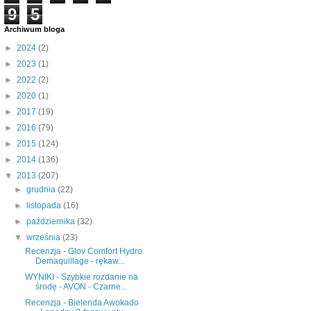
9
5
Archiwum bloga
►
2024
(2)
►
2023
(1)
►
2022
(2)
►
2020
(1)
►
2017
(19)
►
2016
(79)
►
2015
(124)
►
2014
(136)
▼
2013
(207)
►
grudnia
(22)
►
listopada
(16)
►
października
(32)
▼
września
(23)
Recenzja - Glov Comfort Hydro
Demaquillage - rękaw...
WYNIKI - Szybkie rozdanie na
środę - AVON - Czarne...
Recenzja - Bielenda Awokado