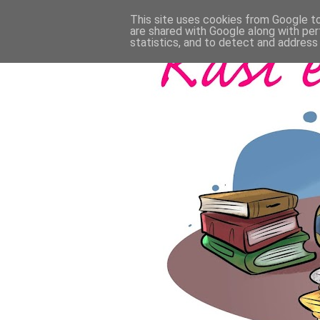
This site uses cookies from Google to 
are shared with Google along with per
statistics, and to detect and address