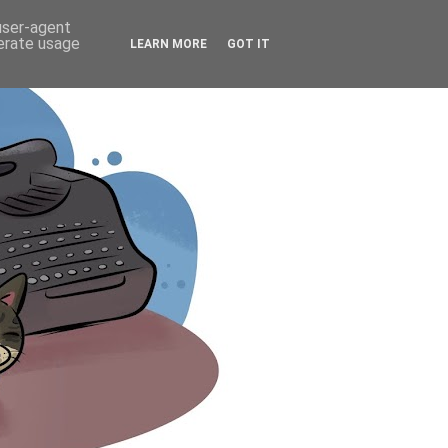
 user-agent
nerate usage
LEARN MORE
GOT IT