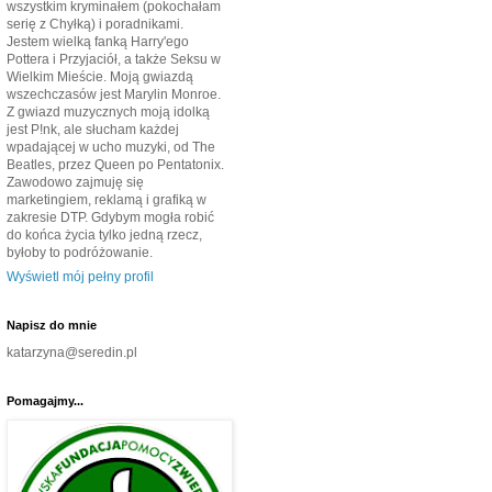
wszystkim kryminałem (pokochałam
serię z Chyłką) i poradnikami.
Jestem wielką fanką Harry'ego
Pottera i Przyjaciół, a także Seksu w
Wielkim Mieście. Moją gwiazdą
wszechczasów jest Marylin Monroe.
Z gwiazd muzycznych moją idolką
jest P!nk, ale słucham każdej
wpadającej w ucho muzyki, od The
Beatles, przez Queen po Pentatonix.
Zawodowo zajmuję się
marketingiem, reklamą i grafiką w
zakresie DTP. Gdybym mogła robić
do końca życia tylko jedną rzecz,
byłoby to podróżowanie.
Wyświetl mój pełny profil
Napisz do mnie
katarzyna@seredin.pl
Pomagajmy...