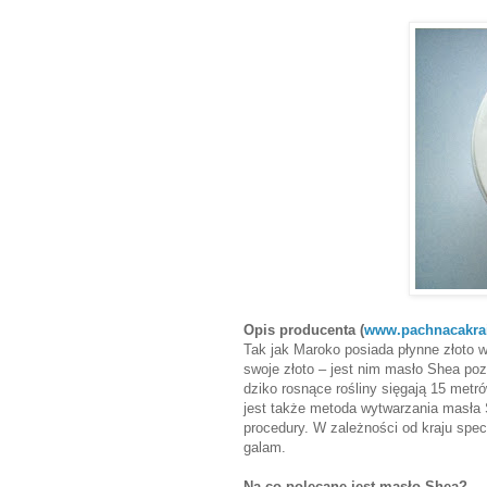
Opis producenta (
www.pachnacakrai
Tak jak Maroko posiada płynne złoto w
swoje złoto – jest nim masło Shea po
dziko rosnące rośliny sięgają 15 metr
jest także metoda wytwarzania masła S
procedury. W zależności od kraju spec
galam.
Na co polecane jest masło Shea?