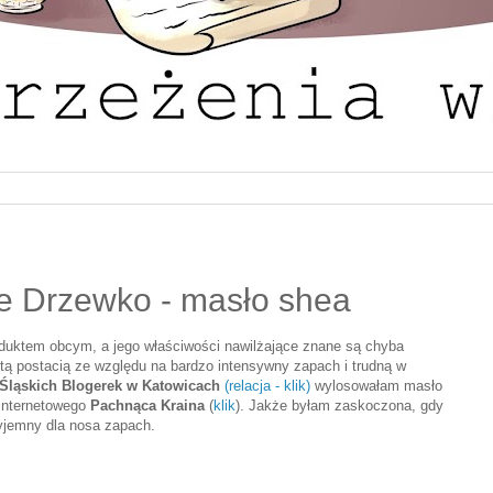
ie Drzewko - masło shea
oduktem obcym, a jego właściwości nawilżające znane są chyba
ą postacią ze względu na bardzo intensywny zapach i trudną w
Śląskich Blogerek w Katowicach
(relacja - klik)
wylosowałam masło
 internetowego
Pachnąca Kraina
(
klik
). Jakże byłam zaskoczona, gdy
yjemny dla nosa zapach.