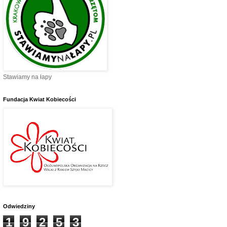
Stawiamy na łapy
Fundacja Kwiat Kobiecości
Odwiedziny
1
9
2
5
3