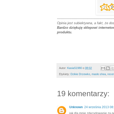
--------------------------------------------------------
Opinia jest subiektywna, a fakt, że do
Bardzo dziękuję sklepowi internet
produktu.
Autor:
KasiaS1980
o
08:02
Etykiety:
Dzikie Drzewko
,
masło shea
,
recen
19 komentarzy:
Unknown
24 września 2013 08
jak dla mnie zdecydowanie za gę