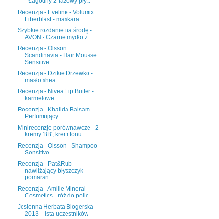
- Łagodny 2-fazowy pły...
Recenzja - Eveline - Volumix
Fiberblast - maskara
Szybkie rozdanie na środę -
AVON - Czarne mydło z ...
Recenzja - Olsson
Scandinavia - Hair Mousse
Sensitive
Recenzja - Dzikie Drzewko -
masło shea
Recenzja - Nivea Lip Butter -
karmelowe
Recenzja - Khalida Balsam
Perfumujący
Minirecenzje porównawcze - 2
kremy 'BB', krem tonu...
Recenzja - Olsson - Shampoo
Sensitive
Recenzja - Pat&Rub -
nawilżający błyszczyk
pomarań...
Recenzja - Amilie Mineral
Cosmetics - róż do polic...
Jesienna Herbata Blogerska
2013 - lista uczestników