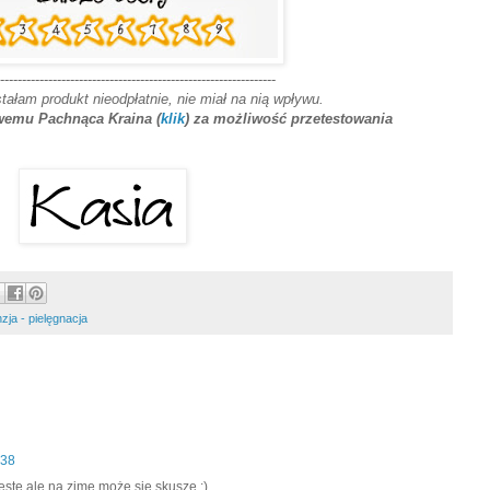
---------------------------------------------------------------
stałam produkt nieodpłatnie, nie miał na nią wpływu.
owemu Pachnąca Kraina (
klik
) za możliwość przetestowania
zja - pielęgnacja
:38
ste,ale na zimę może się skuszę :)