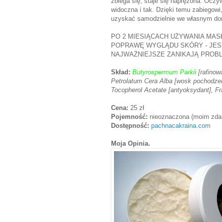
zbiega się, staje się naprężona. Oczy
widoczna i tak. Dzięki temu zabiegowi
uzyskać samodzielnie we własnym do
PO 2 MIESIĄCACH UŻYWANIA MAS
POPRAWĘ WYGLĄDU SKÓRY - JEST
NAJWAŻNIEJSZE ZANIKAJĄ PROBL
Skład:
Butyrospermum Parkii
[rafinow
Petrolatum Cera Alba [wosk pochodze
Tocopherol Acetate [antyoksydant], F
Cena:
25 zł
Pojemność:
nieoznaczona (moim zdan
Dostępność:
pachnacakraina.com
Moja Opinia.