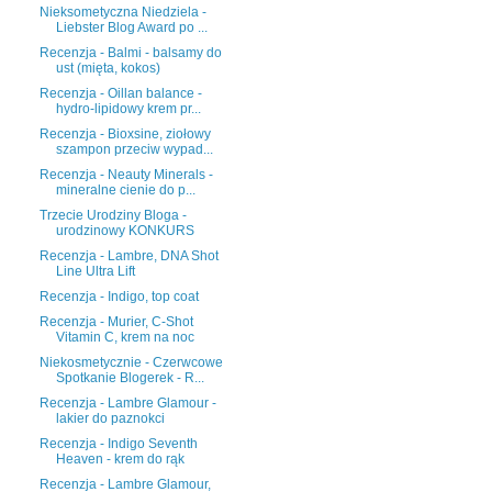
Nieksometyczna Niedziela -
Liebster Blog Award po ...
Recenzja - Balmi - balsamy do
ust (mięta, kokos)
Recenzja - Oillan balance -
hydro-lipidowy krem pr...
Recenzja - Bioxsine, ziołowy
szampon przeciw wypad...
Recenzja - Neauty Minerals -
mineralne cienie do p...
Trzecie Urodziny Bloga -
urodzinowy KONKURS
Recenzja - Lambre, DNA Shot
Line Ultra Lift
Recenzja - Indigo, top coat
Recenzja - Murier, C-Shot
Vitamin C, krem na noc
Niekosmetycznie - Czerwcowe
Spotkanie Blogerek - R...
Recenzja - Lambre Glamour -
lakier do paznokci
Recenzja - Indigo Seventh
Heaven - krem do rąk
Recenzja - Lambre Glamour,