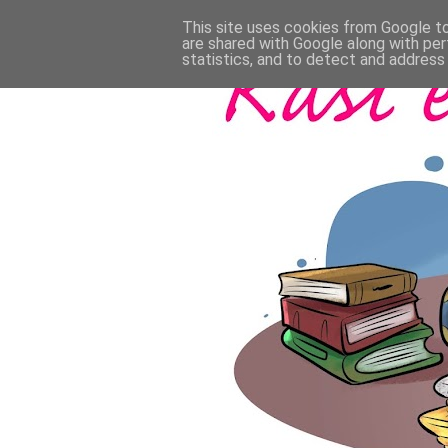
This site uses cookies from Google to 
are shared with Google along with per
statistics, and to detect and address