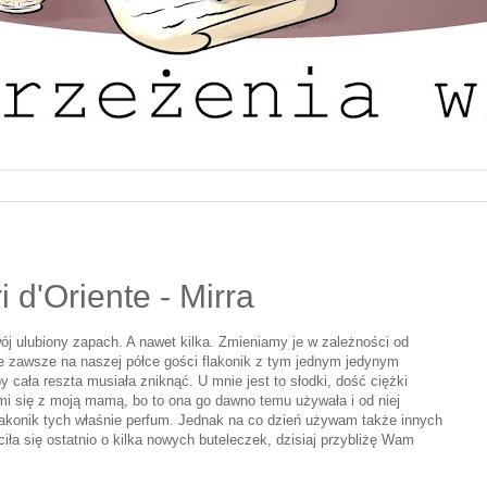
 d'Oriente - Mirra
j ulubiony zapach. A nawet kilka. Zmieniamy je w zależności od
 ale zawsze na naszej półce gości flakonik z tym jednym jedynym
 cała reszta musiała zniknąć. U mnie jest to słodki, dość ciężki
 mi się z moją mamą, bo to ona go dawno temu używała i od niej
lakonik tych właśnie perfum. Jednak na co dzień używam także innych
ła się ostatnio o kilka nowych buteleczek, dzisiaj przybliżę Wam