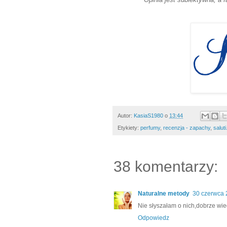
Autor:
KasiaS1980
o
13:44
Etykiety:
perfumy
,
recenzja - zapachy
,
saluti
38 komentarzy:
Naturalne metody
30 czerwca 
Nie słyszałam o nich,dobrze wie
Odpowiedz