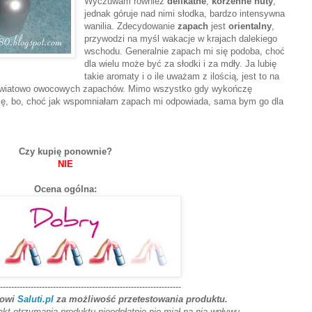
Wyczuwam również
delikatne
,
korzenne nuty
,
jednak góruje nad nimi słodka, bardzo intensywna
wanilia. Zdecydowanie
zapach
jest
orientalny
,
przywodzi na myśl wakacje w krajach dalekiego
wschodu. Generalnie zapach mi się podoba, choć
dla wielu może być za słodki i za mdły. Ja lubię
takie aromaty i o ile uważam z ilością, jest to na
kwiatowo owocowych zapachów. Mimo wszystko gdy wykończę
ócę, bo, choć jak wspomniałam zapach mi odpowiada, sama bym go dla
Czy kupię ponownie?
NIE
Ocena ogólna:
-----------------------------------------------------------------
powi
Saluti.pl
za możliwość przetestowania produktu.
akt otrzymania produktu nieodpłatnie nie miał na nią wpływu.