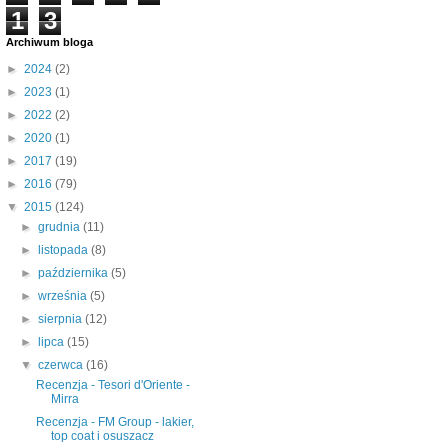
1
3
Archiwum bloga
►
2024
(2)
►
2023
(1)
►
2022
(2)
►
2020
(1)
►
2017
(19)
►
2016
(79)
▼
2015
(124)
►
grudnia
(11)
►
listopada
(8)
►
października
(5)
►
września
(5)
►
sierpnia
(12)
►
lipca
(15)
▼
czerwca
(16)
Recenzja - Tesori d'Oriente -
Mirra
Recenzja - FM Group - lakier,
top coat i osuszacz