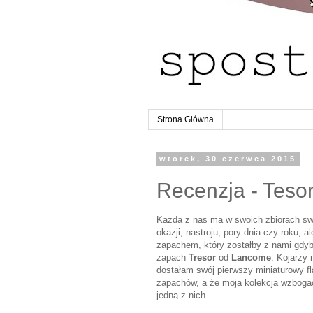
Strona Główna
wtorek, 30 czerwca 2015
Recenzja - Tesori
Każda z nas ma w swoich zbiorach swó
okazji, nastroju, pory dnia czy roku,
zapachem, który zostałby z nami gdyby
zapach
Tresor
od
Lancome
. Kojarzy
dostałam swój pierwszy miniaturowy f
zapachów, a że moja kolekcja wzbogaci
jedną z nich.