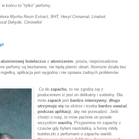
, w końcu to "tylko" perfumy.
hora Myrrha Resin Extract, BHT, Hexyl Cinnamal, Linalool,
xal Dehyde, Citronellol
.pl
o
aluminiowej buteleczce
z
atomizerem
, prosta, nieprzesadzona
Same perfumy są bezbarwne, nie będą plamić ubrań. Atomizer działa bez
 mgiełką, aplikacja jest wygodna i nie sprawia żadnych problemów.
Co do
zapachu
, to nie zgodzę się z
producentem iż jest on delikatny i subtelny. Dla
mnie
zapach
jest
bardzo intensywny
,
długo
utrzymuje się
na skórze i trzeba
bardzo uważać
podczas
aplikacji
, aby nie przesadzić. Jeśli
chodzi o nutę, to mnie pachnie on przede
wszystkim
wanilią
. Przypomina mi zapachy z
czasów gdy byłam nastolatką, a furorę robiły
buteleczki z perfumami o zapachu wanilii.