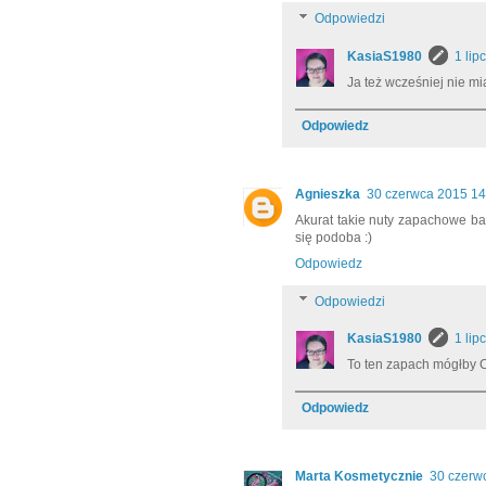
Odpowiedzi
KasiaS1980
1 lip
Ja też wcześniej nie mi
Odpowiedz
Agnieszka
30 czerwca 2015 14
Akurat takie nuty zapachowe ba
się podoba :)
Odpowiedz
Odpowiedzi
KasiaS1980
1 lip
To ten zapach mógłby C
Odpowiedz
Marta Kosmetycznie
30 czerw