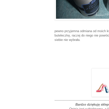
pewno przyjemna odmiana od moich 
buteleczkę, raczej do niego nie powr
siebie nie wybrała.
--------------------------------------------------------
Bardzo dziękuję skle
Opinia jest subiektywna, a f