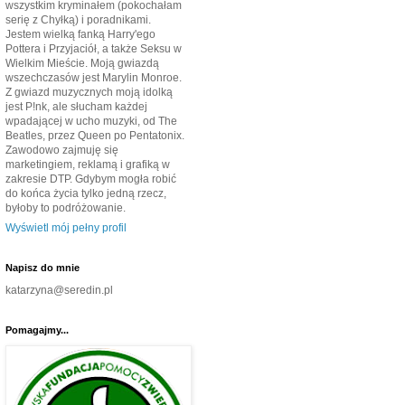
wszystkim kryminałem (pokochałam
serię z Chyłką) i poradnikami.
Jestem wielką fanką Harry'ego
Pottera i Przyjaciół, a także Seksu w
Wielkim Mieście. Moją gwiazdą
wszechczasów jest Marylin Monroe.
Z gwiazd muzycznych moją idolką
jest P!nk, ale słucham każdej
wpadającej w ucho muzyki, od The
Beatles, przez Queen po Pentatonix.
Zawodowo zajmuję się
marketingiem, reklamą i grafiką w
zakresie DTP. Gdybym mogła robić
do końca życia tylko jedną rzecz,
byłoby to podróżowanie.
Wyświetl mój pełny profil
Napisz do mnie
katarzyna@seredin.pl
Pomagajmy...