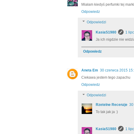
Miałam kiedyś perfumki tej marki
Odpowiedz
Odpowiedzi
KasiaS1980
1 lip
Ja ich nigdzie nie widz
Odpowiedz
Aneta Em
30 czerwca 2015 15
Ciekawa jestem tego zapachu
Odpowiedz
Odpowiedzi
Rzetelne Recenzje
30
To tak jak ja :)
KasiaS1980
1 lip