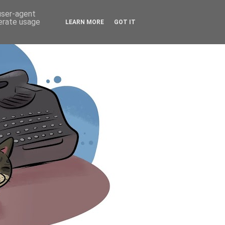
 user-agent
nerate usage
LEARN MORE
GOT IT