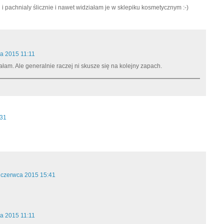
 i pachnialy ślicznie i nawet widziałam je w sklepiku kosmetycznym :-)
ca 2015 11:11
iałam. Ale generalnie raczej ni skusze się na kolejny zapach.
:31
 czerwca 2015 15:41
ca 2015 11:11