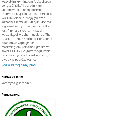
wszystkim kryminałem (pokochałam
serię z Chyłką) i poradnikami.
Jestem wielką fanką Harry'ego
Pottera i Przyjaciół, a także Seksu w
Wielkim Mieście. Moją gwiazdą
wszechczasów jest Marylin Monroe.
Z gwiazd muzycznych moją idolką
jest P!nk, ale słucham każdej
wpadającej w ucho muzyki, od The
Beatles, przez Queen po Pentatonix.
Zawodowo zajmuję się
marketingiem, reklamą i grafiką w
zakresie DTP. Gdybym mogła robić
do końca życia tylko jedną rzecz,
byłoby to podróżowanie.
Wyświetl mój pełny profil
Napisz do mnie
katarzyna@seredin.pl
Pomagajmy...