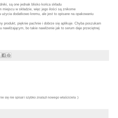
niki, są one jednak blisko końca składu
m miejscu w składzie, więc jego ilości są znikome
a użycia dodatkowo kremu, ale jest to opisane na opakowaniu
y produkt, pięknie pachnie i dobrze się aplikuje. Chyba poszukam
 nawilżającym, bo takie nawilżenie jak to serum daje przeciętnej
ie się nie spisał i szybko znalazł nowego właściciela :)