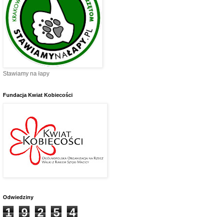
Stawiamy na łapy
Fundacja Kwiat Kobiecości
Odwiedziny
1
9
2
5
4