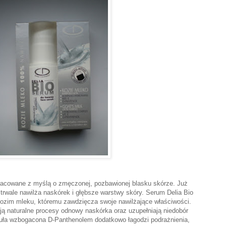
pracowane z myślą o zmęczonej, pozbawionej blasku skórze. Już
i trwale nawilża naskórek i głębsze warstwy skóry. Serum Delia Bio
 kozim mleku, któremu zawdzięcza swoje nawilżające właściwości.
 naturalne procesy odnowy naskórka oraz uzupełniają niedobór
rmuła wzbogacona D-Panthenolem dodatkowo łagodzi podrażnienia,