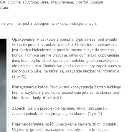
PCA, Glycine, Fructose,
Urea
, Niacynamide, Inositol, Sodium
tract
.
, nie wiem jak jest z dostępem w sklepach stacjonarnych.
Opakowanie:
Plastikowe z pompką, typu airless, pod światło
widać ile produktu zostało w środku. Dzięki temu opakowanie
jest bardzo higieniczne, a produkt można zużyć do samego
końca. Pompka się nie przycina, łatwo odmierzyć odpowiednią
ilość kosmetyku. Opakowanie jest solidne, grafika oszczędna,
ale ciesząca oko. Dodatkowo produkt dostajemy zapakowany w
kartonową owijkę, na której są wszystkie niezbędne informacje.
(1 pkt/1).
Konsystencja/kolor:
Produkt ma konsystencję bardzo lekkiego
kremu, szybko się wchłania, pozostawia jednak na skórze tępy
film. Kolor - biały. (0,75 pkt/1).
Zapach:
Serum przepięknie pachnie, lekko mlecznie (?).
Zapach jednak nie utrzymuje się na skórze. (1 pkt/1).
Pojemność/wydajność:
Opakowanie zawiera 30 ml produktu.
Używamy go dość oszczędnie, niestety mimo to nie jest