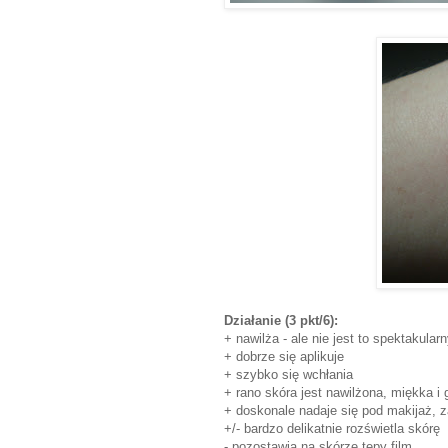
Działanie
(3 pkt/6):
+ nawilża - ale nie jest to spektakularn
+ dobrze się aplikuje
+ szybko się wchłania
+ rano skóra jest nawilżona, miękka i
+ doskonale nadaje się pod makijaż, 
+/- bardzo delikatnie rozświetla skórę
- pozostawia na skórze tępy film