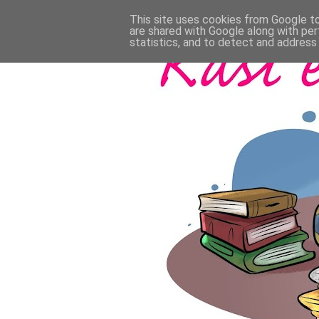
This site uses cookies from Google to 
are shared with Google along with per
statistics, and to detect and address