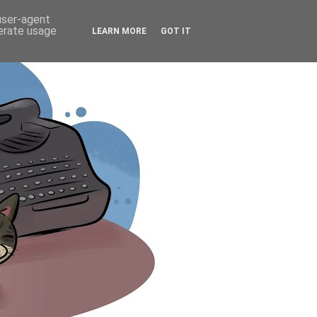
 user-agent
nerate usage
LEARN MORE
GOT IT