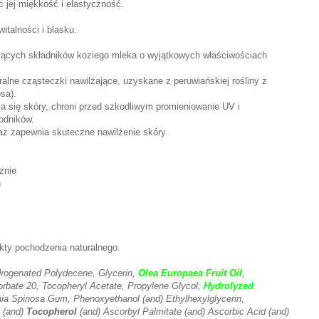
c jej miękkość i elastyczność.
italności i blasku.
jących składników koziego mleka o wyjątkowych właściwościach
ralne cząsteczki nawilżające, uzyskane z peruwiańskiej rośliny z
sa).
a się skóry, chroni przed szkodliwym promieniowanie UV i
rodników.
raz zapewnia skuteczne nawilżenie skóry.
znie
h
kty pochodzenia naturalnego.
rogenated Polydecene, Glycerin,
Olea Europaea Fruit Oil
,
orbate 20, Tocopheryl Acetate, Propylene Glycol,
Hydrolyzed
nia Spinosa Gum, Phenoxyethanol (and) Ethylhexylglycerin,
 (and)
Tocopherol
(and) Ascorbyl Palmitate (and) Ascorbic Acid (and)