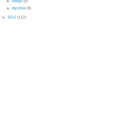
►
lutego
(6)
►
stycznia
(9)
►
2012
(112)