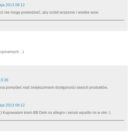
aja 2013 08:12
oć nie mogę powiedzieć, aby zrobił wrażenie i wielkie wow.
jonarnych...:)
10:36
inna pomyśleć nad zwiększeniem dostępności swoich produktów..
aja 2013 08:12
:) Kupowałam krem BB Delii na allegro i serum wpadło mi w oko :)