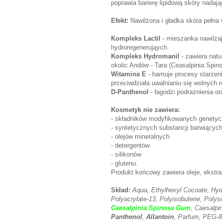
poprawia barierę lipidową skóry nadają
Efekt:
Nawilżona i gładka skóra pełna w
Kompleks Lactil
- mieszanka nawilża
hydroregenerująych.
Kompleks Hydromanil
- zawiera natu
okolic Andów - Tara (Ceasalpinia Spino
Witamina E
- hamuje procesy starzeni
przeciwdziała uwalnianiu się wolnych 
D-Panthenol
- łagodzi podrażnienia o
Kosmetyk nie zawiera:
- składników modyfikowanych genetyc
- syntetycznych substancji barwiącyc
- olejów mineralnych
- detergentów
- silikonów
- glutenu.
Produkt końcowy zawiera oleje, ekstra
Skład:
Aqua, Ethylhexyl Cocoate, Hyd
Polyacrylate-13, Polyisobutene, Polys
Caesalpinia Spinosa Gum
, Caesalpi
Panthenol
,
Allantoin
, Parfum, PEG-8