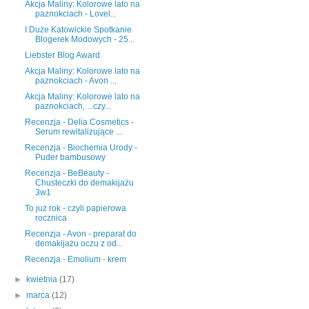
Akcja Maliny: Kolorowe lato na
paznokciach - Lovel...
I Duże Katowickie Spotkanie
Blogerek Modowych - 25...
Liebster Blog Award
Akcja Maliny: Kolorowe lato na
paznokciach - Avon ...
Akcja Maliny: Kolorowe lato na
paznokciach, ...czy...
Recenzja - Delia Cosmetics -
Serum rewitalizujące ...
Recenzja - Biochemia Urody -
Puder bambusowy
Recenzja - BeBeauty -
Chusteczki do demakijażu
3w1
To już rok - czyli papierowa
rocznica
Recenzja - Avon - preparat do
demakijażu oczu z od...
Recenzja - Emolium - krem
►
kwietnia
(17)
►
marca
(12)