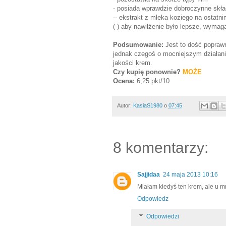
- posiada wprawdzie dobroczynne skład
-- ekstrakt z mleka koziego na ostatni
(-) aby nawilżenie było lepsze, wymag
Podsumowanie:
Jest to dość poprawn
jednak czegoś o mocniejszym działaniu
jakości krem.
Czy kupię ponownie?
MOŻE
Ocena:
6,25 pkt/10
Autor:
KasiaS1980
o
07:45
8 komentarzy:
Sajjidaa
24 maja 2013 10:16
Miałam kiedyś ten krem, ale u mn
Odpowiedz
Odpowiedzi