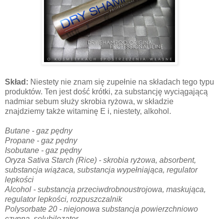
Skład:
Niestety nie znam się zupełnie na składach tego typu
produktów. Ten jest dość krótki, za substancję wyciągającą
nadmiar sebum służy skrobia ryżowa, w składzie
znajdziemy także witaminę E i, niestety, alkohol.
Butane - gaz pędny
Propane - gaz pędny
Isobutane - gaz pędny
Oryza Sativa Starch (Rice) - skrobia ryżowa, absorbent,
substancja wiążaca, substancja wypełniająca, regulator
lepkości
Alcohol - substancja przeciwdrobnoustrojowa, maskująca,
regulator lepkości, rozpuszczalnik
Polysorbate 20 - niejonowa substancja powierzchniowo
czynna, solubilozator,