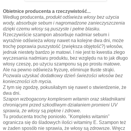
Obietnice producenta a rzeczywistość...
Według producenta,
produkt odświeża włosy bez użycia
wody, absorbuje sebum i nagromadzone zanieczyszczenia
dzięki czemu włosy są puszyste i pełne blasku.
Rzeczywiście szampon absorbuje nadmiar sebum i
wyraźnie odświeża włosy nawet na kolejne dwa dni, może
trochę poprawia puszystość (zwiększa objętość?) włosów,
jednak niestety bardzo je matowi. I nie jest to kwestia złego
wyczesania nadmiaru produktu, bez względu na to jak długo
włosy czeszę, po użyciu szamponu są po prostu matowe.
Ale na pewno odświeża fryzurę, eliminuje tłuste strąki.
Pozwala użyskać dodatkowy dzień świeżości włosów bez
konieczności ich mycia.
Z tym się zgodzę, pokusiłabym się nawet o stwierdzenie, że
dwa dni.
Szapon wzbogacony komplesem witamin oraz składnikami
chroniącymi przed szkodliwym działaniem promieni UV
sprawia, że włosy są piękne i zdrowe.
Tu producenta trochę poniosło. "Kompleks witamin"
ogranicza się do śladowych ilości witaminy E. Szampon też
w żaden sposób nie sprawia, że włosy są zdrowsze. Wręcz