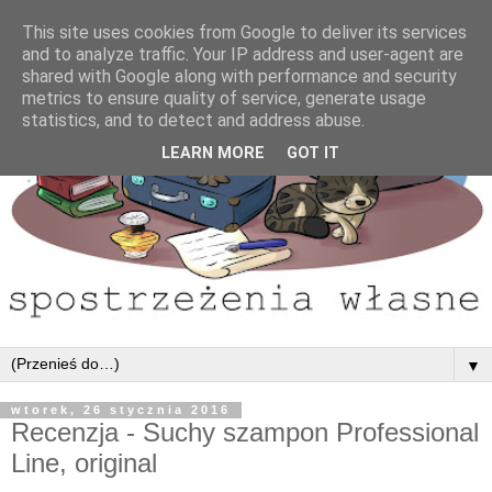
This site uses cookies from Google to deliver its services
and to analyze traffic. Your IP address and user-agent are
shared with Google along with performance and security
metrics to ensure quality of service, generate usage
statistics, and to detect and address abuse.
LEARN MORE
GOT IT
▼
wtorek, 26 stycznia 2016
Recenzja - Suchy szampon Professional
Line, original