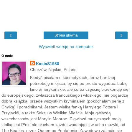
‹
›
Strona główna
Wyświetl wersję na komputer
O mnie
KasiaS1980
Chorzów, śląskie, Poland
Kiedyś pisałam o kosmetykach, teraz bardziej
potrzebuję miejsca, by się po prostu wygadać. Lubię
kino amerykańskie, ale coraz częściej przekonuję się
do europejskiego, zwłaszcza francuskiego i włoskiego, nie pogardzę
dobrą książką, przede wszystkim kryminałem (pokochałam serię z
Chyłką) i poradnikami. Jestem wielką fanką Harry'ego Pottera i
Przyjaciół, a także Seksu w Wielkim Mieście. Moją gwiazdą
wszechczasów jest Marylin Monroe. Z gwiazd muzycznych moją
idolką jest P!nk, ale słucham każdej wpadającej w ucho muzyki, od
The Beatles, przez Queen po Pentatonix. Zawodowo zajmuję się