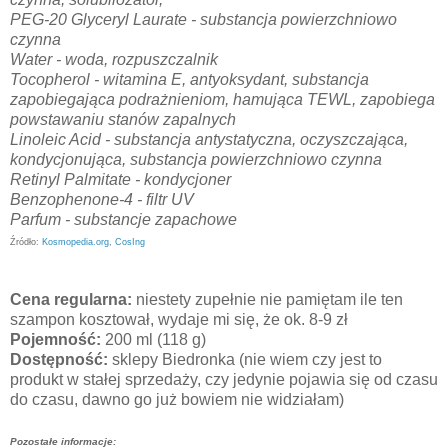
PEG-20 Glyceryl Laurate - substancja powierzchniowo
czynna
Water - woda, rozpuszczalnik
Tocopherol - witamina E, antyoksydant, substancja
zapobiegająca podrażnieniom, hamująca TEWL, zapobiega
powstawaniu stanów zapalnych
Linoleic Acid - substancja antystatyczna, oczyszczająca,
kondycjonująca, substancja powierzchniowo czynna
Retinyl Palmitate - kondycjoner
Benzophenone-4 - filtr UV
Parfum - substancje zapachowe
Źródło:
Kosmopedia.org
,
CosIng
Cena regularna:
niestety zupełnie nie pamiętam ile ten
szampon kosztował, wydaje mi się, że ok. 8-9 zł
Pojemność:
200 ml (118 g)
Dostępność:
sklepy Biedronka (nie wiem czy jest to
produkt w stałej sprzedaży, czy jedynie pojawia się od czasu
do czasu, dawno go już bowiem nie widziałam)
Pozostałe informacje: