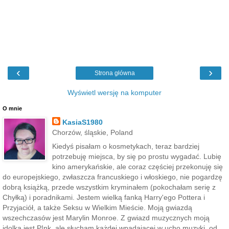
‹
›
Strona główna
Wyświetl wersję na komputer
O mnie
KasiaS1980
Chorzów, śląskie, Poland
Kiedyś pisałam o kosmetykach, teraz bardziej
potrzebuję miejsca, by się po prostu wygadać. Lubię
kino amerykańskie, ale coraz częściej przekonuję się
do europejskiego, zwłaszcza francuskiego i włoskiego, nie pogardzę
dobrą książką, przede wszystkim kryminałem (pokochałam serię z
Chyłką) i poradnikami. Jestem wielką fanką Harry'ego Pottera i
Przyjaciół, a także Seksu w Wielkim Mieście. Moją gwiazdą
wszechczasów jest Marylin Monroe. Z gwiazd muzycznych moją
idolką jest P!nk, ale słucham każdej wpadającej w ucho muzyki, od