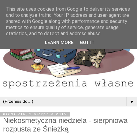
This site uses cookies from Google to deliver its services
and to analyze traffic. Your IP address and user-agent are
shared with Google along with performance and security
metrics to ensure quality of service, generate usage
statistics, and to detect and address abuse.
LEARN MORE
GOT IT
▼
niedziela, 9 sierpnia 2015
Niekosmetyczna niedziela - sierpniowa
rozpusta ze Śnieżką