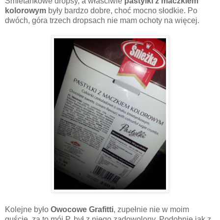
Śmietankowe dropsy, a właściwie
pastylki z maczkiem
kolorowym
były bardzo dobre, choć mocno słodkie. Po
dwóch, góra trzech dropsach nie mam ochoty na więcej.
Kolejne było
Owocowe Grafitti
, zupełnie nie w moim
guście, za to mój P. był z niego zadowolony. Podobnie jak z