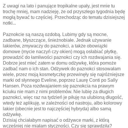
Z uwagi na lato i panujące tropikalne upały, jest mnie tu
trochę mniej, mam nadzieję, że od przyszłego tygodnia będę
mogłą bywać tu częściej. Przechodząc do tematu dzisiejszej
notki...
Paznokcie są naszą ozdobą. Lubimy gdy są mocne,
zadbane, błyszczące, śnieżnobiałe. Jednak używanie
lakierów, zmywaczy do paznokci, a także obowiązki
domowe (mycie naczyń czy okien) mogą osłabiać płytkę,
prowadzić do łamliwości paznokci czy ich rozdwajania się.
Dobrze jest mieć zatem w domu odżywkę, która pomoże
zadbać nam o ich stan. Odżywek do paznokci stosowałam
wiele, przez moją kosmetyczkę przewinęły się najróżniejsze
marki od słynnego Eveline, poprzez Laurę Conti po Sally
Hansen. Poza rozdwajaniem się paznokcia na prawym
kciuku nie mam z nimi problemów. Nie lubię za długich
paznokci, więc raz na tydzień je piłuję na ulubioną długość,
wtedy też aplikuję, w zależności od nastroju, albo kolorowy
lakier (obecnie jest to najczęściej hybryda) albo samą
odżywkę.
Dzisiaj chciałabym napisać o odżywce marki, z którą
wcześniej nie miałam styczności. Czy się sprawdziła?