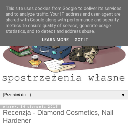
This site uses cookies from Google to deliver its services
and to analyze traffic. Your IP address and user-agent are
shared with Google along with performance and security
metrics to ensure quality of service, generate usage
statistics, and to detect and address abuse.
LEARN MORE
GOT IT
▼
piątek, 14 sierpnia 2015
Recenzja - Diamond Cosmetics, Nail
Hardener