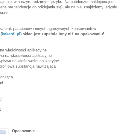
ynajmniej w naszym rodzimym języku. Na buteleczce naklejona jest
ene ma tendencje do odklejania się), ale na niej znajdziemy jedynie
orze.
e za brak parabenów i innych agresywnych konserwantów.
(
kokardi.pl
) skład jest zupełnie inny niż na opakowaniu!
na właściwości aplikacyjne
wa na właściwości aplikacyjne
wpływa na właściwości aplikacyjne
drofilowa substancja nawilżająca
forująca
nt
)
t
Opakowanie +