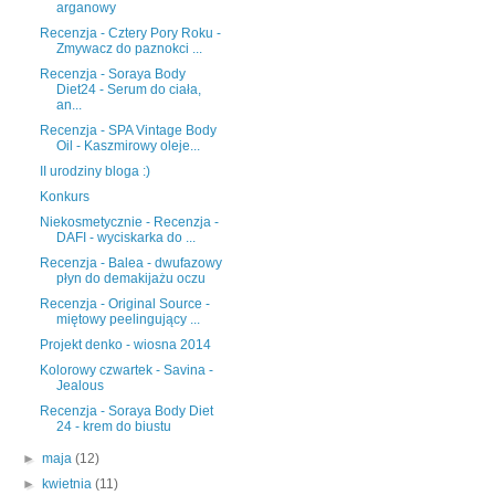
arganowy
Recenzja - Cztery Pory Roku -
Zmywacz do paznokci ...
Recenzja - Soraya Body
Diet24 - Serum do ciała,
an...
Recenzja - SPA Vintage Body
Oil - Kaszmirowy oleje...
II urodziny bloga :)
Konkurs
Niekosmetycznie - Recenzja -
DAFI - wyciskarka do ...
Recenzja - Balea - dwufazowy
płyn do demakijażu oczu
Recenzja - Original Source -
miętowy peelingujący ...
Projekt denko - wiosna 2014
Kolorowy czwartek - Savina -
Jealous
Recenzja - Soraya Body Diet
24 - krem do biustu
►
maja
(12)
►
kwietnia
(11)