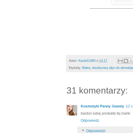
------------------------------------
Autor:
KasiaS1980
o
14:17
Etykiety:
Balea
,
dwufazowy płyn do demakij
31 komentarzy:
Kosmetyki Panny Joanny
12 
bardzo lubię produkty tej marki
Odpowiedz
Odpowiedzi