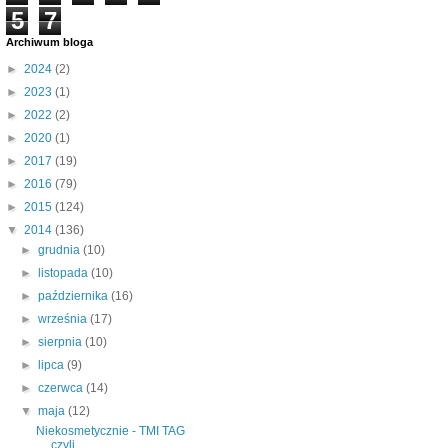
5
7
Archiwum bloga
►
2024
(2)
►
2023
(1)
►
2022
(2)
►
2020
(1)
►
2017
(19)
►
2016
(79)
►
2015
(124)
▼
2014
(136)
►
grudnia
(10)
►
listopada
(10)
►
października
(16)
►
września
(17)
►
sierpnia
(10)
►
lipca
(9)
►
czerwca
(14)
▼
maja
(12)
Niekosmetycznie - TMI TAG
czyli...