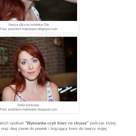
Nasza śliczna modelka Ola
Foto: pedzlem-malowane.blogspot.com
Efekt końcowy
Foto: pedzlem-malowane.blogspot.com
takich spotkań
"Wymianka czyli bierz co chcesz"
podczas której
 oraz dwa cienie do powiek i brązujący krem do twarzy mojej