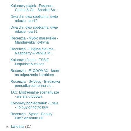
Kolorowy piątek - Essence
Colour & Go - Sparkle Sa...
Dwa dni, dwa spotkania, dwie
relacje - part 2
Dwa dni, dwa spotkania, dwie
relacje - part 1
Recenzja - Mydło marsylskie -
Mandarynka i cytryna
Recenzja - Original Source -
Raspberry & Vanilla M...
Kolorowa środa - ESSIE -
turquoise & caicos
Recenzja - FLODOMAX - krem
na odparzenia i problem...
Recenzja - Sylveco - Brzozowa
pomadka ochronna z b...
TAG: Ekstremalne scenariusze
- wersja urodowa
Kolorowy poniedziałek - Essie
- To buy or not to buy
Recenzja - Syoss - Beauty
Elixir, Absolute Oil
►
kwietnia
(11)