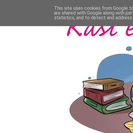
This site uses cookies from Google to 
are shared with Google along with per
statistics, and to detect and address