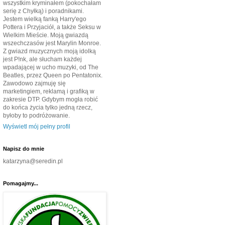
wszystkim kryminałem (pokochałam
serię z Chyłką) i poradnikami.
Jestem wielką fanką Harry'ego
Pottera i Przyjaciół, a także Seksu w
Wielkim Mieście. Moją gwiazdą
wszechczasów jest Marylin Monroe.
Z gwiazd muzycznych moją idolką
jest P!nk, ale słucham każdej
wpadającej w ucho muzyki, od The
Beatles, przez Queen po Pentatonix.
Zawodowo zajmuję się
marketingiem, reklamą i grafiką w
zakresie DTP. Gdybym mogła robić
do końca życia tylko jedną rzecz,
byłoby to podróżowanie.
Wyświetl mój pełny profil
Napisz do mnie
katarzyna@seredin.pl
Pomagajmy...