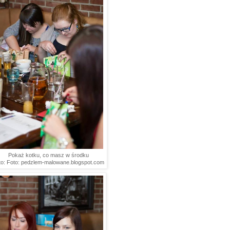
Pokaż kotku, co masz w środku
to: Foto: pedzlem-malowane.blogspot.com