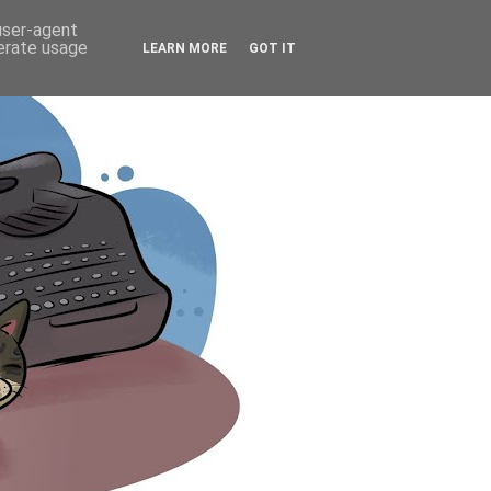
 user-agent
nerate usage
LEARN MORE
GOT IT