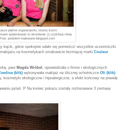
asze piękne organizatorki, siostry ksero
nam opatentować to określenie ;)) czyli Asia i Ania
Foto: pedzlem-malowane.blogspot.com
y kącik, gdzie spokojnie udało się pomieścić wszystkie uczestniczki.
 makijażu na kosmetykach smakowicie brzmiącej marki
Couleur
lskę, pani
Magda Wróbel
, opowiedziała o firmie i ekologicznych
Ewelina (klik)
wykonywała makijaż na ślicznej ochotniczce
Oli (klik)
.
ny, kosmetyki ekologiczne i hipoalergiczne, a efekt końcowy na prawdę
awaniu pytań :P Na koniec pokazu zostały rozlosowane 3 zestawy