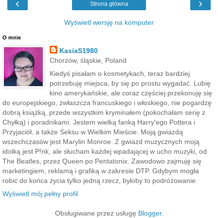
‹
›
Strona główna
Wyświetl wersję na komputer
O mnie
KasiaS1980
Chorzów, śląskie, Poland
Kiedyś pisałam o kosmetykach, teraz bardziej
potrzebuję miejsca, by się po prostu wygadać. Lubię
kino amerykańskie, ale coraz częściej przekonuję się
do europejskiego, zwłaszcza francuskiego i włoskiego, nie pogardzę
dobrą książką, przede wszystkim kryminałem (pokochałam serię z
Chyłką) i poradnikami. Jestem wielką fanką Harry'ego Pottera i
Przyjaciół, a także Seksu w Wielkim Mieście. Moją gwiazdą
wszechczasów jest Marylin Monroe. Z gwiazd muzycznych moją
idolką jest P!nk, ale słucham każdej wpadającej w ucho muzyki, od
The Beatles, przez Queen po Pentatonix. Zawodowo zajmuję się
marketingiem, reklamą i grafiką w zakresie DTP. Gdybym mogła
robić do końca życia tylko jedną rzecz, byłoby to podróżowanie.
Wyświetl mój pełny profil
Obsługiwane przez usługę
Blogger
.