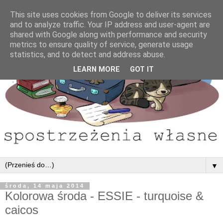
This site uses cookies from Google to deliver its services
and to analyze traffic. Your IP address and user-agent are
shared with Google along with performance and security
metrics to ensure quality of service, generate usage
statistics, and to detect and address abuse.
LEARN MORE
GOT IT
▼
środa, 14 maja 2014
Kolorowa środa - ESSIE - turquoise &
caicos