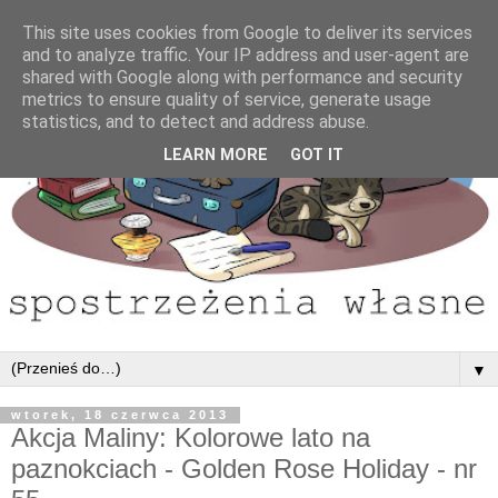
This site uses cookies from Google to deliver its services
and to analyze traffic. Your IP address and user-agent are
shared with Google along with performance and security
metrics to ensure quality of service, generate usage
statistics, and to detect and address abuse.
LEARN MORE
GOT IT
▼
wtorek, 18 czerwca 2013
Akcja Maliny: Kolorowe lato na
paznokciach - Golden Rose Holiday - nr