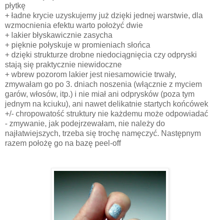
płytkę
+ ładne krycie uzyskujemy już dzięki jednej warstwie, dla
wzmocnienia efektu warto położyć dwie
+ lakier błyskawicznie zasycha
+ pięknie połyskuje w promieniach słońca
+ dzięki strukturze drobne niedociągnięcia czy odpryski
stają się praktycznie niewidoczne
+ wbrew pozorom lakier jest niesamowicie trwały,
zmywałam go po 3. dniach noszenia (włącznie z myciem
garów, włosów, itp.) i nie miał ani odprysków (poza tym
jednym na kciuku), ani nawet delikatnie startych końcówek
+/- chropowatość struktury nie każdemu może odpowiadać
- zmywanie, jak podejrzewałam, nie należy do
najłatwiejszych, trzeba się trochę namęczyć. Następnym
razem położę go na bazę peel-off