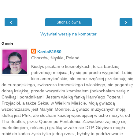
‹
›
Strona główna
Wyświetl wersję na komputer
O mnie
KasiaS1980
Chorzów, śląskie, Poland
Kiedyś pisałam o kosmetykach, teraz bardziej
potrzebuję miejsca, by się po prostu wygadać. Lubię
kino amerykańskie, ale coraz częściej przekonuję się
do europejskiego, zwłaszcza francuskiego i włoskiego, nie pogardzę
dobrą książką, przede wszystkim kryminałem (pokochałam serię z
Chyłką) i poradnikami. Jestem wielką fanką Harry'ego Pottera i
Przyjaciół, a także Seksu w Wielkim Mieście. Moją gwiazdą
wszechczasów jest Marylin Monroe. Z gwiazd muzycznych moją
idolką jest P!nk, ale słucham każdej wpadającej w ucho muzyki, od
The Beatles, przez Queen po Pentatonix. Zawodowo zajmuję się
marketingiem, reklamą i grafiką w zakresie DTP. Gdybym mogła
robić do końca życia tylko jedną rzecz, byłoby to podróżowanie.