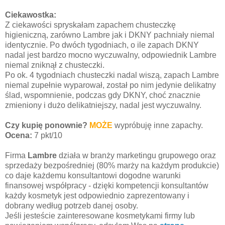
Ciekawostka:
Z ciekawości spryskałam zapachem chusteczkę
higieniczną, zarówno Lambre jak i DKNY pachniały niemal
identycznie. Po dwóch tygodniach, o ile zapach DKNY
nadal jest bardzo mocno wyczuwalny, odpowiednik Lambre
niemal zniknął z chusteczki.
Po ok. 4 tygodniach chusteczki nadal wiszą, zapach Lambre
niemal zupełnie wyparował, został po nim jedynie delikatny
ślad, wspomnienie, podczas gdy DKNY, choć znacznie
zmieniony i dużo delikatniejszy, nadal jest wyczuwalny.
Czy kupię ponownie?
MOŻE
wypróbuję inne zapachy.
Ocena:
7 pkt/10
Firma
Lambre
działa w branży marketingu grupowego oraz
sprzedaży bezpośredniej (80% marży na każdym produkcie)
co daje każdemu konsultantowi dogodne warunki
finansowej współpracy - dzięki kompetencji konsultantów
każdy kosmetyk jest odpowiednio zaprezentowany i
dobrany według potrzeb danej osoby.
Jeśli jesteście zainteresowane kosmetykami firmy lub