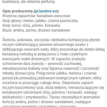
toaletowa, ale właśnie perfumy.
Opis producenta (
pl.lambre.eu
):
Rodzina zapachów:
kwiatowo-owocowe
Nuty głowy:
melon, jabłko, czarna porzeczka
Nuty serca:
róża, jaśmin, konwalia
Baza:
ambra, piżmo, drzewo sandałowe
Świeża, jaskrawa, soczysta i delikatna kompozycja płynie
niczym odświeżający powiew wiosennego wiatru z
obfitującego owocami sadu, który przywołuje do siebie lekką
kwiatową melodią w połączeniu z mało czytelnymi
esencjami nutek drzewnych. W zapachu znalazły
schronienie dwa żywioły – pewność zuchwałej,
nieustraszonej kobiety oraz figlarna naiwność i szczerość
młodej dziewczyny. Połączenie jabłka, melona i czarnej
porzeczki prowadzą jaskrawym energicznym rytmem, który
orzeźwia w przeciągu całego dnia. Stopniowo zapach
niczym kaszmirowy szal, otula lekkimi, nienarzucającymi się
kwiatowymi odcieniami róży, jaśminu i konwalii, nadając
delikatności i zmysłowości. Taniec niezwykłych aromatów
kończy ambra, piżmo i drzewo sandałowe, nadające
zapachowi twardości charakteru i charyzmy.