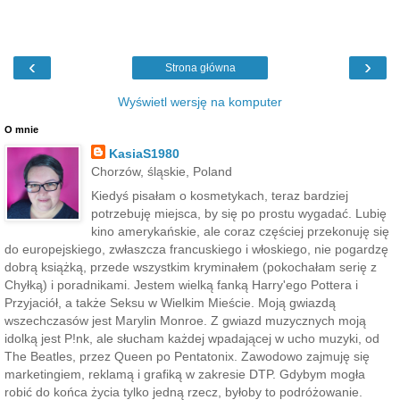
‹
›
Strona główna
Wyświetl wersję na komputer
O mnie
KasiaS1980
Chorzów, śląskie, Poland
Kiedyś pisałam o kosmetykach, teraz bardziej
potrzebuję miejsca, by się po prostu wygadać. Lubię
kino amerykańskie, ale coraz częściej przekonuję się
do europejskiego, zwłaszcza francuskiego i włoskiego, nie pogardzę
dobrą książką, przede wszystkim kryminałem (pokochałam serię z
Chyłką) i poradnikami. Jestem wielką fanką Harry'ego Pottera i
Przyjaciół, a także Seksu w Wielkim Mieście. Moją gwiazdą
wszechczasów jest Marylin Monroe. Z gwiazd muzycznych moją
idolką jest P!nk, ale słucham każdej wpadającej w ucho muzyki, od
The Beatles, przez Queen po Pentatonix. Zawodowo zajmuję się
marketingiem, reklamą i grafiką w zakresie DTP. Gdybym mogła
robić do końca życia tylko jedną rzecz, byłoby to podróżowanie.