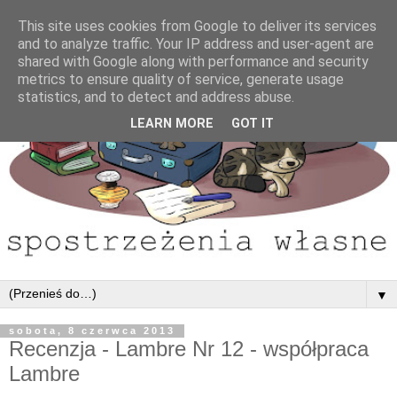
This site uses cookies from Google to deliver its services
and to analyze traffic. Your IP address and user-agent are
shared with Google along with performance and security
metrics to ensure quality of service, generate usage
statistics, and to detect and address abuse.
LEARN MORE
GOT IT
▼
sobota, 8 czerwca 2013
Recenzja - Lambre Nr 12 - współpraca
Lambre