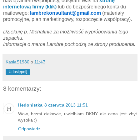
nawiązaniem współpracy, odsyłam Was na
stronę
internetową firmy (klik)
lub do bezpośreniego kontaktu
mailowego:
lambrekonsultant@gmail.com
(materiały
promocyjne, plan marketingowy, rozpoczęcie współpracy).
Dziękuję p. Michalinie za możliwość wypróbowania tego
zapachu.
Informacje o marce Lambre pochodzą ze strony producenta.
KasiaS1980
o
11:47
Udostępnij
8 komentarzy:
Hedonistka
8 czerwca 2013 11:51
Wow, brzmi ciekawie, uwielbiam DKNY ale cena jest zbyt
wysoka :)
Odpowiedz