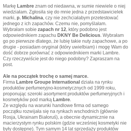
Markę
Lambre
znam od niedawna, w sumie niewiele o niej
wiedziałam. Zgłosiła się do mnie jedna z przedstawicielek
marki,
p. Michalina
, czy nie zechciałabym przetestować
jednego z ich zapachów. Czemu nie, pomyślałam.
Wybrałam sobie
zapach nr 12
, który podobno jest
odpowiednikiem zapachu
DKNY Be Delicious
. Wybrałam
go po pierwsze dlatego, że lubię takie nuty zapachowe, a po
drugie - posiadam oryginał (który uwielbiam) i mogę Wam do
dość dobrze porównać z odpowiednikiem marki Lambre.
Czy rzeczywiście jest do niego podobny? Zapraszam na
post.
Ale na początek trochę o samej marce.
Firma
Lambre Groupe International
działa na rynku
produktów perfumeryjno-kosmetycznych od 1999 roku,
proponując szeroki asortyment produktów perfumeryjnych i
kosmetyków pod marką
Lambre
.
Ze względu na warunki handlowe firma od samego
początku rozwijała się na rynkach wschodnich (głównie
Rosja, Ukrainam Białoruś), a obecnie dynamicznie na
macierzystym rynku polskim (gdzie wcześniej kosmetyki nie
były dostępne). Tym samym 14 lat sprzedaży produktów