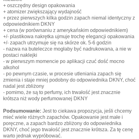
+ oszczędny design opakowania
+ atomizer zwiększający wydajność
+ przez pierwszych kilka godzin zapach niemal identyczny z
odpowiednikiem DKNY
+ cena (w porównaniu z amerykańskim odpowiednikiem)
+/- plastikowa nakrętka ujmuje trochę elegancji opakowania
+/- zapach utrzymuje się na skórze ok. 5-6 godzin
- nazwa na buteleczce mogłaby być nadrukowana, a nie w
postaci naklejki
- w pierwszym momencie po aplikacji czuć dość mocno
alkohol
- po pewnym czasie, w procesie utleniania zapach się
zmienia i staje mniej podobny do odpowiednika DKNY, choć
nadal jest zbliżony
- pomimo, że są to perfumy, ich trwałość jest znacznie
krótsza niż wody perfumowanej DKNY
Podsumowanie:
Jest to ciekawa propozycja, jeśli chcemy
mieć wiele różnych zapachów. Opakowanie jest małe i
poręczne, a zapach bardzo zbliżony do odpowiednika
DKNY, choć jego trwałość jest znacznie krótsza. Za tę cenę
warto jednak wypróbować.