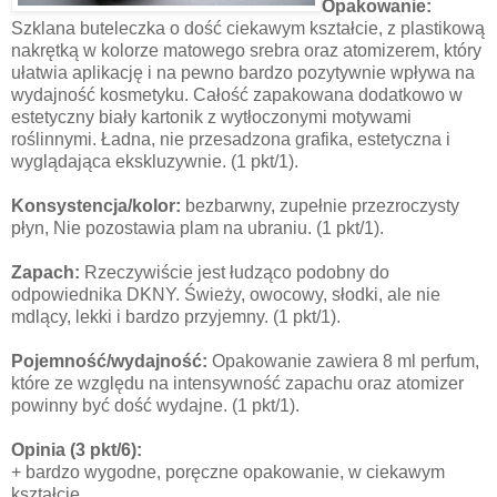
Opakowanie:
Szklana buteleczka o dość ciekawym kształcie, z plastikową
nakrętką w kolorze matowego srebra oraz atomizerem, który
ułatwia aplikację i na pewno bardzo pozytywnie wpływa na
wydajność kosmetyku. Całość zapakowana dodatkowo w
estetyczny biały kartonik z wytłoczonymi motywami
roślinnymi. Ładna, nie przesadzona grafika, estetyczna i
wyglądająca ekskluzywnie. (1 pkt/1).
Konsystencja/kolor:
bezbarwny, zupełnie przezroczysty
płyn, Nie pozostawia plam na ubraniu. (1 pkt/1).
Zapach:
Rzeczywiście jest łudząco podobny do
odpowiednika DKNY. Świeży, owocowy, słodki, ale nie
mdlący, lekki i bardzo przyjemny. (1 pkt/1).
Pojemność/wydajność:
Opakowanie zawiera 8 ml perfum,
które ze względu na intensywność zapachu oraz atomizer
powinny być dość wydajne. (1 pkt/1).
Opinia
(3 pkt/6):
+ bardzo wygodne, poręczne opakowanie, w ciekawym
kształcie