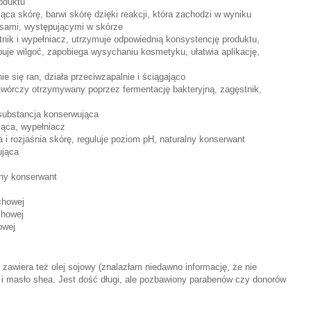
oduktu
ąca skórę, barwi skórę dzięki reakcji, która zachodzi w wyniku
asami, występującymi w skórze
tnik i wypełniacz, utrzymuje odpowiednią konsystencję produktu,
uje wilgoć, zapobiega wysychaniu kosmetyku, ułatwia aplikację,
nie się ran, działa przeciwzapalnie i ściągająco
twórczy otrzymywany poprzez fermentację bakteryjną, zagęstnik,
substancja konserwująca
żąca, wypełniacz
i rozjaśnia skórę, reguluje poziom pH, naturalny konserwant
ująca
lny konserwant
chowej
chowej
owej
e, zawiera też olej sojowy (znalazłam niedawno informację, że nie
 i masło shea. Jest dość długi, ale pozbawiony parabenów czy donorów