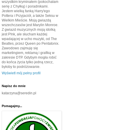
wszystkim kryminałem (pokochałam
serię z Chyłką) i poradnikami.
Jestem wielką fanką Harry'ego
Pottera i Przyjaciół, a także Seksu w
Wielkim Mieście. Moją gwiazdą
wszechczasów jest Marylin Monroe.
Z gwiazd muzycznych moją idolką
jest P!nk, ale słucham każdej
wpadającej w ucho muzyki, od The
Beatles, przez Queen po Pentatonix.
Zawodowo zajmuję się
marketingiem, reklamą i grafiką w
zakresie DTP. Gdybym mogła robić
do końca życia tylko jedną rzecz,
byłoby to podróżowanie.
Wyświetl mój pełny profil
Napisz do mnie
katarzyna@seredin.pl
Pomagajmy...