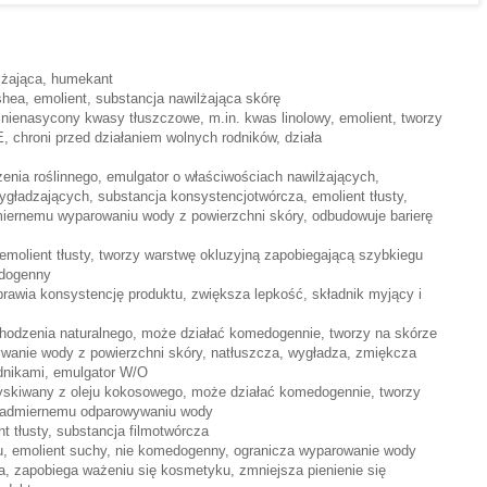
ilżająca, humekant
shea, emolient, substancja nawilżająca skórę
a nienasycony kwasy tłuszczowe, m.in. kwas linolowy, emolient, tworzy
E, chroni przed działaniem wolnych rodników, działa
enia roślinnego, emulgator o właściwościach nawilżających,
gładzających, substancja konsystencjotwórcza, emolient tłusty,
miernemu wyparowaniu wody z powierzchni skóry, odbudowuje barierę
, emolient tłusty, tworzy warstwę okluzyjną zapobiegającą szybkiegu
dogenny
prawia konsystencję produktu, zwiększa lepkość, składnik myjący i
chodzenia naturalnego, może działać komedogennie, tworzy na skórze
wanie wody z powierzchni skóry, natłuszcza, wygładza, zmiękcza
odnikami, emulgator W/O
zyskiwany z oleju kokosowego, może działać komedogennie, tworzy
 nadmiernemu odparowywaniu wody
 tłusty, substancja filmotwórcza
nu, emolient suchy, nie komedogenny, ogranicza wyparowanie wody
a, zapobiega ważeniu się kosmetyku, zmniejsza pienienie się