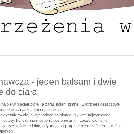
awcza - jeden balsam i dwie
e do ciała
najpierw pięknej złotej, a zaraz potem zimnej, wietrznej i deszczowej
musi dobiec nasza letnia opalenizna.
praktycznie wcale, a wychodząc na słońce używam najwyższego
o, niestety, kończy się mocnym, posłonecznym zaczerwienieniem
denki czy spódnice lubię, gdy moje nogi są muśnięte słońcem. I właśnie
ających.