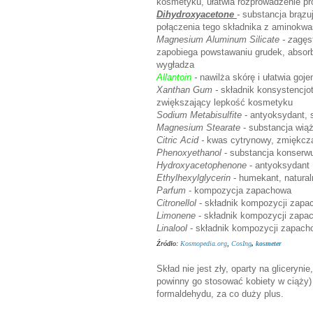
kosmetyku, ułatwia rozprowadzenie pr
Dihydroxyacetone
-
substancja brązuj
połączenia tego składnika z aminokw
Magnesium Aluminum Silicate - z
agęs
zapobiega powstawaniu grudek, absorb
wygładza
Allantoin
-
nawilża skórę i ułatwia goje
Xanthan Gum -
składnik konsystencjo
zwiększający lepkość kosmetyku
Sodium Metabisulfite
- antyoksydant, 
Magnesium Stearate
- substancja wią
Citric Acid -
kwas cytrynowy, zmiękcza 
Phenoxyethanol
- substancja konserw
Hydroxyacetophenone
- antyoksydant
Ethylhexylglycerin
- humekant, natura
Parfum
- kompozycja zapachowa
Citronellol
- składnik kompozycji zapa
Limonene
- składnik kompozycji zapa
Linalool
- składnik kompozycji zapach
Źródło:
Kosmopedia.org
,
CosIng
,
kosmeter
Skład nie jest zły, oparty na gliceryni
powinny go stosować kobiety w ciąży)
formaldehydu, za co duży plus.