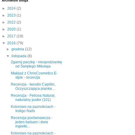
Archiwum bloga
►
2024
(2)
►
2023
(1)
►
2022
(2)
►
2020
(1)
►
2017
(19)
▼
2016
(79)
►
grudnia
(12)
▼
listopada
(8)
Zgarnij paczkę - niespodziankę
od Świętego Mikołaja
Makijaż z ChrisCosmetics E-
style - recenzja
Recenzja - Iwostin Capillin,
Oczyszczająca pianka ...
Recenzja - Felicea Natural,
naturalny puder (101)
Kolorowo na paznokciach -
Indigo Nails
Recenzja porównawcza -
jeden balsam i dwie
mgiełki...
Kolorowo na paznokciach -