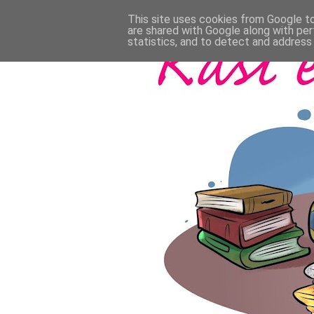
This site uses cookies from Google to 
are shared with Google along with per
statistics, and to detect and address