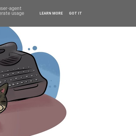
 user-agent
nerate usage
LEARN MORE
GOT IT