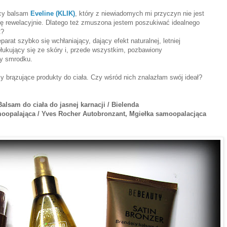
ący balsam
Eveline (KLIK)
, który z niewiadomych mi przyczyn nie jest
się rewelacyjnie. Dlatego też zmuszona jestem poszukiwać idealnego
t?
eparat szybko się wchłaniający, dający efekt naturalnej, letniej
łukujący się ze skóry i, przede wszystkim, pozbawiony
y smrodku.
y brązujące produkty do ciała. Czy wśród nich znalazłam swój ideał?
alsam do ciała do jasnej karnacji /
Bielenda
oopalająca /
Yves Rocher Autobronzant,
Mgiełka samoopalacjąca