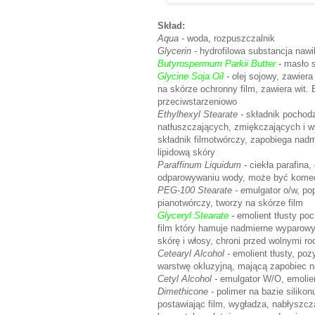
Skład:
Aqua
- woda, rozpuszczalnik
Glycerin
- hydrofilowa substancja naw
Butyrospermum Parkii Butter
- masło 
Glycine Soja Oil
- o
lej sojowy, zawier
na skórze ochronny film, zawiera wit. 
przeciwstarzeniowo
Ethylhexyl Stearate -
składnik pochodz
natłuszczających, zmiękczających i wy
składnik filmotwórczy, zapobiega nad
lipidową skóry
Paraffinum Liquidum -
ciekła parafina
odparowywaniu wody, może być kome
PEG-100 Stearate - e
mulgator o/w, po
pianotwórczy, tworzy na skórze film
Glyceryl Stearate
-
emolient tłusty po
film który hamuje nadmierne wyparowy
skórę i włosy, chroni przed wolnymi r
Cetearyl Alcohol -
emolient tłusty, po
warstwę okluzyjną, mającą zapobiec
Cetyl Alcohol -
emulgator W/O, emolient
Dimethicone -
polimer na bazie siliko
postawiając film, wygładza, nabłyszcz