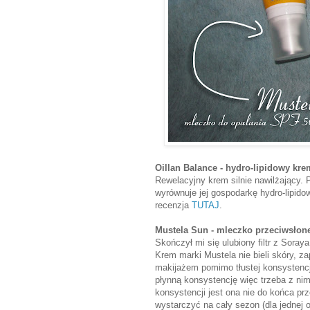
Oillan Balance - hydro-lipidowy k
Rewelacyjny krem silnie nawilżający. 
wyrównuje jej gospodarkę hydro-lipido
recenzja
TUTAJ
.
Mustela Sun - mleczko przeciwsłon
Skończył mi się ulubiony filtr z Soray
Krem marki Mustela nie bieli skóry, 
makijażem pomimo tłustej konsystencj
płynną konsystencję więc trzeba z ni
konsystencji jest ona nie do końca p
wystarczyć na cały sezon (dla jednej 