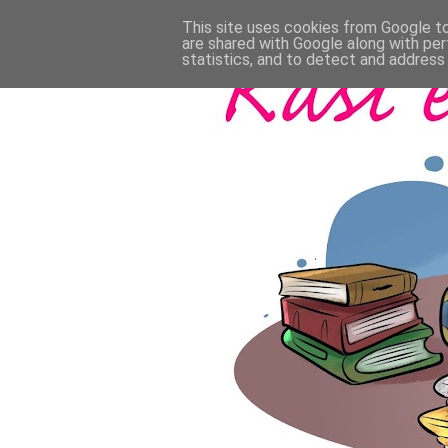
This site uses cookies from Google to 
are shared with Google along with per
statistics, and to detect and address