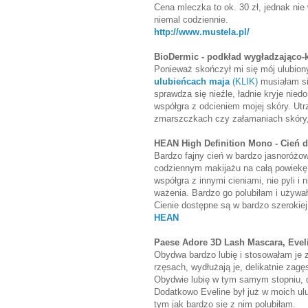
Cena mleczka to ok. 30 zł, jednak ni
niemal codziennie.
http://www.mustela.pl/
BioDermic - podkład wygładzająco-kr
Ponieważ skończył mi się mój ulubion
ulubieńcach maja
(KLIK)
musiałam się
sprawdza się nieźle, ładnie kryje nie
współgra z odcieniem mojej skóry. Utrz
zmarszczkach czy załamaniach skóry, 
HEAN High Definition Mono - Cień d
Bardzo fajny cień w bardzo jasnoróżo
codziennym makijażu na całą powiekę, 
współgra z innymi cieniami, nie pyli i 
ważenia. Bardzo go polubiłam i używa
Cienie dostępne są w bardzo szerokiej 
HEAN
Paese Adore 3D Lash Mascara, Eveli
Obydwa bardzo lubię i stosowałam je 
rzęsach, wydłużają je, delikatnie zagę
Obydwie lubię w tym samym stopniu, d
Dodatkowo Eveline był już w moich ul
tym jak bardzo się z nim polubiłam.