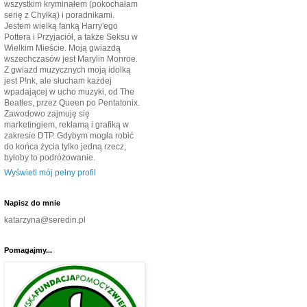
wszystkim kryminałem (pokochałam
serię z Chyłką) i poradnikami.
Jestem wielką fanką Harry'ego
Pottera i Przyjaciół, a także Seksu w
Wielkim Mieście. Moją gwiazdą
wszechczasów jest Marylin Monroe.
Z gwiazd muzycznych moją idolką
jest P!nk, ale słucham każdej
wpadającej w ucho muzyki, od The
Beatles, przez Queen po Pentatonix.
Zawodowo zajmuję się
marketingiem, reklamą i grafiką w
zakresie DTP. Gdybym mogła robić
do końca życia tylko jedną rzecz,
byłoby to podróżowanie.
Wyświetl mój pełny profil
Napisz do mnie
katarzyna@seredin.pl
Pomagajmy...