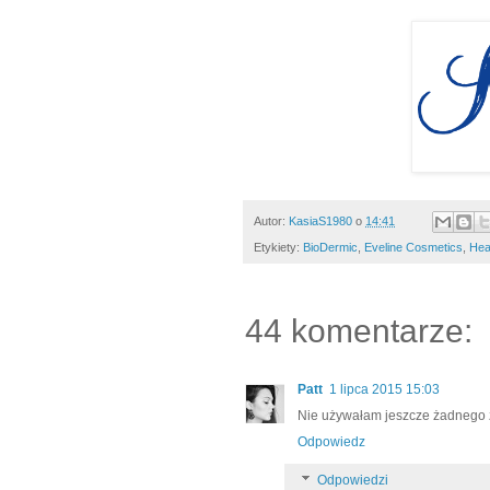
Autor:
KasiaS1980
o
14:41
Etykiety:
BioDermic
,
Eveline Cosmetics
,
He
44 komentarze:
Patt
1 lipca 2015 15:03
Nie używałam jeszcze żadnego z
Odpowiedz
Odpowiedzi