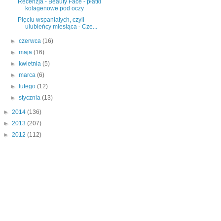
Recenzja - Beauty Face - płatki
kolagenowe pod oczy
Pięciu wspaniałych, czyli
ulubieńcy miesiąca - Cze...
►
czerwca
(16)
►
maja
(16)
►
kwietnia
(5)
►
marca
(6)
►
lutego
(12)
►
stycznia
(13)
►
2014
(136)
►
2013
(207)
►
2012
(112)