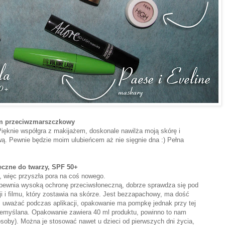
rem przeciwzmarszczkowy
Pięknie współgra z makijażem, doskonale nawilża moją skórę i
wą. Pewnie będzie moim ulubieńcem aż nie sięgnie dna :) Pełna
eczne do twarzy, SPF 50+
a, więc przyszła pora na coś nowego.
zapewnia wysoką ochronę przeciwsłoneczną, dobrze sprawdza się pod
i i filmu, który zostawia na skórze. Jest bezzapachowy, ma dość
m uważać podczas aplikacji, opakowanie ma pompkę jednak przy tej
rzemyślana. Opakowanie zawiera 40 ml produktu, powinno to nam
osoby). Można je stosować nawet u dzieci od pierwszych dni życia,