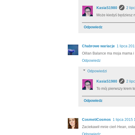
KasiaS1980
2 lip
Może kiedyś będziesz m
Odpowiedz
Chabrowe wariacje
1 lipca 20
Oillan Balance ma moja mama i c
Odpowiedz
Odpowiedzi
KasiaS1980
2 lip
To mój pierwszy krem te
Odpowiedz
CosmetiCosmos
1 lipca 2015 
Zaciekawił mnie cień Hean, ostat
Odpowiedz