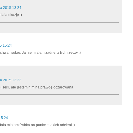
ca 2015 13:24
iała okazję :)
15 15:24
hwali sobie. Ja nie miałam żadnej z tych rzeczy :)
ca 2015 13:33
j serii, ale jestem nim na prawdę oczarowana.
15:24
nio miałam świrka na punkcie takich odcieni :)