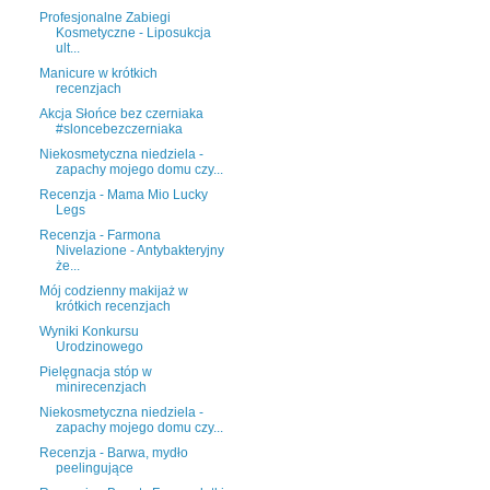
Profesjonalne Zabiegi
Kosmetyczne - Liposukcja
ult...
Manicure w krótkich
recenzjach
Akcja Słońce bez czerniaka
#sloncebezczerniaka
Niekosmetyczna niedziela -
zapachy mojego domu czy...
Recenzja - Mama Mio Lucky
Legs
Recenzja - Farmona
Nivelazione - Antybakteryjny
że...
Mój codzienny makijaż w
krótkich recenzjach
Wyniki Konkursu
Urodzinowego
Pielęgnacja stóp w
minirecenzjach
Niekosmetyczna niedziela -
zapachy mojego domu czy...
Recenzja - Barwa, mydło
peelingujące