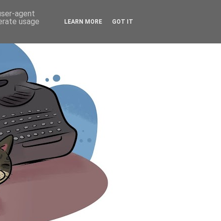
 user-agent
nerate usage
LEARN MORE
GOT IT