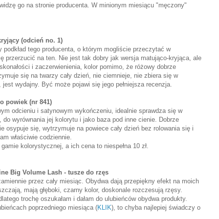
e widzę go na stronie producenta. W minionym miesiącu "męczony"
yjący (odcień no. 1)
y podkład tego producenta, o którym mogliście przeczytać w
 przerzucić na ten. Nie jest tak dobry jak wersja matująco-kryjąca, ale
doskonałości i zaczerwienienia, kolor pomimo, że różowy dobrze
ymuje się na twarzy cały dzień, nie ciemnieje, nie zbiera się w
jest wydajny. Być może pojawi się jego pełniejsza recenzja.
o powiek (nr 841)
wym odcieniu i satynowym wykończeniu, idealnie sprawdza się w
do wyrównania jej kolorytu i jako baza pod inne cienie. Dobrze
nie osypuje się, wytrzymuje na powiece cały dzień bez rolowania się i
łam właściwie codziennie.
gamie kolorystycznej, a ich cena to niespełna 10 zł.
ne Big Volume Lash - tusze do rzęs
zamiennie przez cały miesiąc. Obydwa dają przepiękny efekt na moich
szczają, mają głęboki, czarny kolor, doskonale rozczesują rzęsy.
latego trochę oszukałam i dałam do ulubieńców obydwa produkty.
ubieńcach poprzedniego miesiąca (
KLIK
), to chyba najlepiej świadczy o