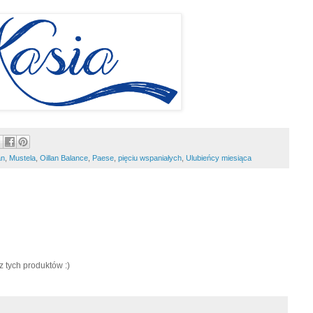
an
,
Mustela
,
Oillan Balance
,
Paese
,
pięciu wspaniałych
,
Ulubieńcy miesiąca
 tych produktów :)