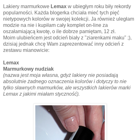
Lakiery marmurkowe
Lemax
w ubiegłym roku biły rekordy
popularności. Każda blogerka chciała mieć tych pięć
nietypowych kolorów w swojej kolekcji. Ja również uległam
modzie na nie i kupiłam cały komplet on-line za
oszałamiającą kwotę, o ile dobrze pamiętam, 12 zł.
Moim ulubieńcem jest odcień biały z "ziarenkami maku" ;),
dzisiaj jednak chcę Wam zaprezentować inny odcień z
zestawu mianowicie:
Lemax
Marmurkowy nudziak
(nazwa jest moja własna, gdyż lakiery nie posiadają
absolutnie żadnego oznaczenia kolorów i dotyczy to nie
tylko sławnych marmurków, ale wszystkich lakierów marki
Lemax z jakimi miałam styczność).