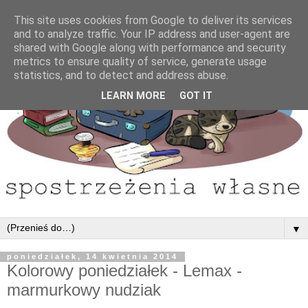
This site uses cookies from Google to deliver its services
and to analyze traffic. Your IP address and user-agent are
shared with Google along with performance and security
metrics to ensure quality of service, generate usage
statistics, and to detect and address abuse.
LEARN MORE
GOT IT
▼
poniedziałek, 14 kwietnia 2014
Kolorowy poniedziałek - Lemax -
marmurkowy nudziak