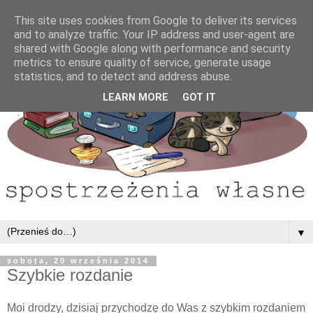
This site uses cookies from Google to deliver its services
and to analyze traffic. Your IP address and user-agent are
shared with Google along with performance and security
metrics to ensure quality of service, generate usage
statistics, and to detect and address abuse.
LEARN MORE
GOT IT
▼
sobota, 20 września 2014
Szybkie rozdanie
Moi drodzy, dzisiaj przychodzę do Was z szybkim rozdaniem