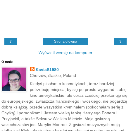
‹
›
Strona główna
Wyświetl wersję na komputer
O mnie
KasiaS1980
Chorzów, śląskie, Poland
Kiedyś pisałam o kosmetykach, teraz bardziej
potrzebuję miejsca, by się po prostu wygadać. Lubię
kino amerykańskie, ale coraz częściej przekonuję się
do europejskiego, zwłaszcza francuskiego i włoskiego, nie pogardzę
dobrą książką, przede wszystkim kryminałem (pokochałam serię z
Chyłką) i poradnikami. Jestem wielką fanką Harry'ego Pottera i
Przyjaciół, a także Seksu w Wielkim Mieście. Moją gwiazdą
wszechczasów jest Marylin Monroe. Z gwiazd muzycznych moją
idolką jest P!nk, ale słucham każdej wpadającej w ucho muzyki, od