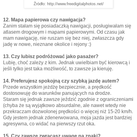
Źródło: http://www.freedigitalphotos.net/
12. Mapa papierowa czy nawigacja?
Zanim stałam się posiadaczką nawigacji, posługiwałam się
atlasem drogowym i mapami papierowymi. Od czasu jak
mam nawigację, nie ruszam się bez niej, zwłaszcza gdy
jadę w nowe, nieznane okolice i rejony :)
13. Czy lubisz podróżować jako pasażer?
Lubię, choć zależy z kim. Jednak uwielbiam być kierowcą i
jeśli tylko jest taka możliwość, to zawsze ja kieruję.
14. Preferujesz spokojną czy szybką jazdę autem?
Przede wszystkim jeżdżę bezpiecznie, a prędkość
dostosowuję do warunków panujących na drodze.
Staram się jednak zawsze jeździć zgodnie z ograniczeniami
(chyba że są wyjątkowo absurdalne, ale nawet wtedy nie
przekraczam dozwolonej prędkości o więcej niż 15-20 km/h.
Gdy jestem jednak zdenerwowana, moja jazda jest bardziej
agresywna, co widać na pierwszy rzut oka.
15. Czy zawsze zwracasz uwagę na znaki?