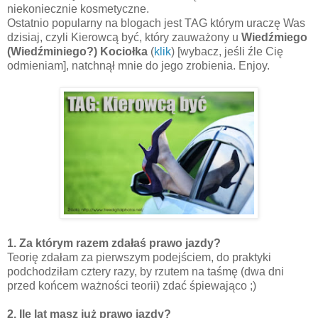
niekoniecznie kosmetyczne.
Ostatnio popularny na blogach jest TAG którym uraczę Was
dzisiaj, czyli Kierowcą być, który zauważony u
Wiedźmiego
(Wiedźminiego?) Kociołka
(
klik
) [wybacz, jeśli źle Cię
odmieniam], natchnął mnie do jego zrobienia. Enjoy.
1. Za którym razem zdałaś prawo jazdy?
Teorię zdałam za pierwszym podejściem, do praktyki
podchodziłam cztery razy, by rzutem na taśmę (dwa dni
przed końcem ważności teorii) zdać śpiewająco ;)
2. Ile lat masz już prawo jazdy?