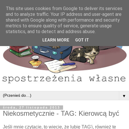
This site uses cookies from Google to deliver its services
and to analyze traffic. Your IP address and user-agent are
shared with Google along with performance and security
metrics to ensure quality of service, generate usage
statistics, and to detect and address abuse.
LEARN MORE
GOT IT
▼
środa, 27 listopada 2013
Niekosmetycznie - TAG: Kierowcą być
Jeśli mnie czytacie, to wiecie, że lubię TAG'i, również te