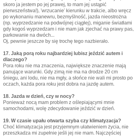
skoro ja jestem po jej prawej, to mam jej ustąpić
pierwszeństwa!), 'wrzucanie' kierunku w trakcie, albo wręcz
po wykonaniu manewru, bezmyślność, jazda nieostrożna
(np. wyprzedzanie na podwójnej ciągłej), miganie światłami
gdy kogoś wyprzedzam i nie mam jak zjechać na prawy pas,
parkowanie na dwóch...
Oj, pewnie jeszcze by się trochę tego nazbierało.
17. Jaką porą roku najbardziej lubisz jeździć autem i
dlaczego?
Pora roku nie ma znaczenia, największe znaczenie mają
panujące warunki. Gdy zimą nie ma na drodze 20 cm
śniegu, ani lodu, nie ma mgły, a słońce nie wali mi prosto po
oczach, każda pora roku jest dobra na jazdę autem.
18. Jazda w dzień, czy w nocy?
Ponieważ nocą mam problem z oślepiającymi mnie
samochodami, wolę zdecydowanie jeździć w dzień.
19. W czasie upału otwarta szyba czy klimatyzacja?
Choć klimatyzacja jest przyjemnym ułatwieniem życia, nie
przeszkadza mi zupełnie jeśli jej nie mam. Najczęściej