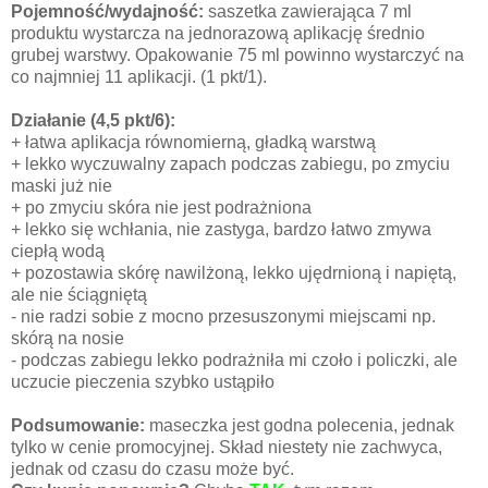
Pojemność/wydajność:
saszetka zawierająca 7 ml
produktu wystarcza na jednorazową aplikację średnio
grubej warstwy. Opakowanie 75 ml powinno wystarczyć na
co najmniej 11 aplikacji. (1 pkt/1).
Działanie
(4,5 pkt/6):
+ łatwa aplikacja równomierną, gładką warstwą
+ lekko wyczuwalny zapach podczas zabiegu, po zmyciu
maski już nie
+ po zmyciu skóra nie jest podrażniona
+ lekko się wchłania, nie zastyga, bardzo łatwo zmywa
ciepłą wodą
+ pozostawia skórę nawilżoną, lekko ujędrnioną i napiętą,
ale nie ściągniętą
- nie radzi sobie z mocno przesuszonymi miejscami np.
skórą na nosie
- podczas zabiegu lekko podrażniła mi czoło i policzki, ale
uczucie pieczenia szybko ustąpiło
Podsumowanie:
maseczka jest godna polecenia, jednak
tylko w cenie promocyjnej. Skład niestety nie zachwyca,
jednak od czasu do czasu może być.