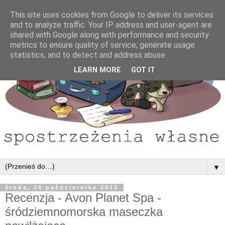
This site uses cookies from Google to deliver its services
and to analyze traffic. Your IP address and user-agent are
shared with Google along with performance and security
metrics to ensure quality of service, generate usage
statistics, and to detect and address abuse.
LEARN MORE
GOT IT
▼
środa, 24 października 2012
Recenzja - Avon Planet Spa -
śródziemnomorska maseczka