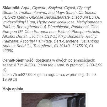
Składniki:
Aqua, Glycerin, Butylene Glycol, Glyceryl
Stearate, Triethanolamine, Zea Mays Starch, Carbomer,
PEG-20 Methyl Glucose Sesquistearate, Disodium EDTA,
Imidazolidinyl Urea, Hydroxyethylcellulose, Methylparaben,
Parfum, Benzophenone-4, Dimethicone, Panthenol, Olea
Europea Oil, Olea Europea Lear Extract, Phosphoric Acid,
Alkohol Denat., Lecithin, C12-15 Alkyl Benzoate, Retinyl
Palmitate, Ascorbyl Palmitate, Beta-Carotene, Helianthus
Annuus Seed Oil, Tocopherol, CI 19140, CI 15510, CI
42090
.
Cena/Pojemność:
dostępna w dwóch pojemnościach:
saszetki 7 ml/4,00 zł (cena regularna, w promocji: 2,00-2,99
zł)
tubka 75 ml/27,00 zł (cena regularna, w promocji: 16,99-
19,99 zł)
Moja opinia.