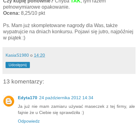
Czy kupię ponownie?
Chyba
TAK
, tym razem
pełnowymiarowe opakowanie.
Ocena:
8,25/10 pkt
Ps. Mam już skompletowane nagrody dla Was, także
wypatrujcie na dniach konkursu. Pojawi się jutro, najpóźniej
w piątek :)
KasiaS1980
o
14:20
Udostępnij
13 komentarzy:
Edyta170
24 października 2012 14:34
Ja już nie mam zamiaru używać maseczek z tej firmy, ale
fajnie że u Ciebie się sprawdziła :)
Odpowiedz