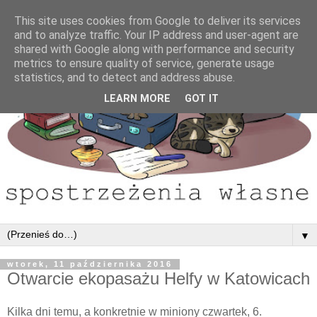
This site uses cookies from Google to deliver its services
and to analyze traffic. Your IP address and user-agent are
shared with Google along with performance and security
metrics to ensure quality of service, generate usage
statistics, and to detect and address abuse.
LEARN MORE
GOT IT
▼
wtorek, 11 października 2016
Otwarcie ekopasażu Helfy w Katowicach
Kilka dni temu, a konkretnie w miniony czwartek, 6.