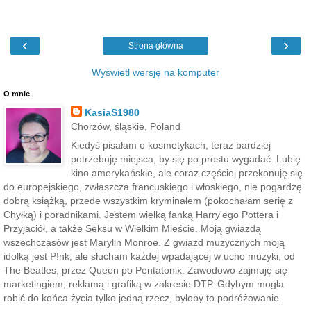
‹
›
Strona główna
Wyświetl wersję na komputer
O mnie
KasiaS1980
Chorzów, śląskie, Poland
Kiedyś pisałam o kosmetykach, teraz bardziej
potrzebuję miejsca, by się po prostu wygadać. Lubię
kino amerykańskie, ale coraz częściej przekonuję się
do europejskiego, zwłaszcza francuskiego i włoskiego, nie pogardzę
dobrą książką, przede wszystkim kryminałem (pokochałam serię z
Chyłką) i poradnikami. Jestem wielką fanką Harry'ego Pottera i
Przyjaciół, a także Seksu w Wielkim Mieście. Moją gwiazdą
wszechczasów jest Marylin Monroe. Z gwiazd muzycznych moją
idolką jest P!nk, ale słucham każdej wpadającej w ucho muzyki, od
The Beatles, przez Queen po Pentatonix. Zawodowo zajmuję się
marketingiem, reklamą i grafiką w zakresie DTP. Gdybym mogła
robić do końca życia tylko jedną rzecz, byłoby to podróżowanie.