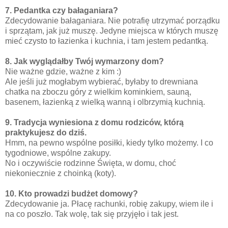
7. Pedantka czy bałaganiara?
Zdecydowanie bałaganiara. Nie potrafię utrzymać porządku
i sprzątam, jak już muszę. Jedyne miejsca w których muszę
mieć czysto to łazienka i kuchnia, i tam jestem pedantką.
8. Jak wyglądałby Twój wymarzony dom?
Nie ważne gdzie, ważne z kim :)
Ale jeśli już mogłabym wybierać, byłaby to drewniana
chatka na zboczu góry z wielkim kominkiem, sauną,
basenem, łazienką z wielką wanną i olbrzymią kuchnią.
9. Tradycja wyniesiona z domu rodziców, którą
praktykujesz do dziś.
Hmm, na pewno wspólne posiłki, kiedy tylko możemy. I co
tygodniowe, wspólne zakupy.
No i oczywiście rodzinne Święta, w domu, choć
niekoniecznie z choinką (koty).
10. Kto prowadzi budżet domowy?
Zdecydowanie ja. Płacę rachunki, robię zakupy, wiem ile i
na co poszło. Tak wolę, tak się przyjęło i tak jest.