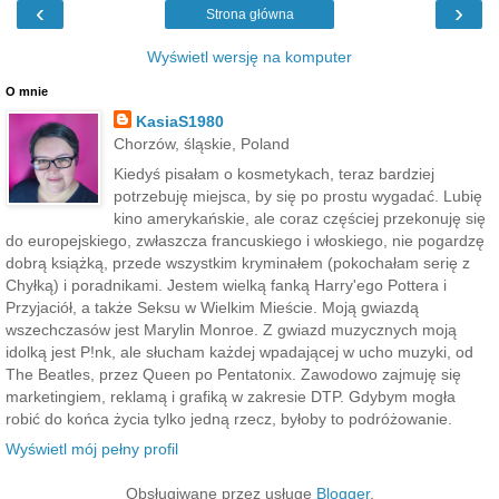
‹
›
Strona główna
Wyświetl wersję na komputer
O mnie
KasiaS1980
Chorzów, śląskie, Poland
Kiedyś pisałam o kosmetykach, teraz bardziej
potrzebuję miejsca, by się po prostu wygadać. Lubię
kino amerykańskie, ale coraz częściej przekonuję się
do europejskiego, zwłaszcza francuskiego i włoskiego, nie pogardzę
dobrą książką, przede wszystkim kryminałem (pokochałam serię z
Chyłką) i poradnikami. Jestem wielką fanką Harry'ego Pottera i
Przyjaciół, a także Seksu w Wielkim Mieście. Moją gwiazdą
wszechczasów jest Marylin Monroe. Z gwiazd muzycznych moją
idolką jest P!nk, ale słucham każdej wpadającej w ucho muzyki, od
The Beatles, przez Queen po Pentatonix. Zawodowo zajmuję się
marketingiem, reklamą i grafiką w zakresie DTP. Gdybym mogła
robić do końca życia tylko jedną rzecz, byłoby to podróżowanie.
Wyświetl mój pełny profil
Obsługiwane przez usługę
Blogger
.