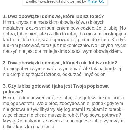
Źródło: www.freedigitalphotos.net by
Mister GC
1. Dwa obowiązki domowe, które lubisz robić?
Hmm, chyba nie ma takich obowiązków, o których
mogłabym z czystym sumieniem powiedzieć, że je lubię. No
dobra, lubię piec, ale rzadko to robię, bo moja mikroskopijna
kuchnia i brak miejsca doprowadzają mnie do szału. Kiedyś
lubiłam prasować, teraz już niekoniecznie. No i chyba mycie
naczyń nie jest dla mnie jakimś straszliwym obowiązkiem.
2. Dwa obowiązki domowe, których nie lubisz robić?
Tu mogłabym wymieniać a wymieniać. Ale tak najbardziej
nie cierpię sprzątać łazienki, odkurzać i myć okien.
3. Czy lubisz gotować i jaka jest Twoja popisowa
potrawa?
Hmm, trudno powiedzieć, że lubię, ale gotowanie nie budzi
mojego wstrętu. Wolę piec, zdecydowanie, jednak gdybym
nie gotowała żywilibyśmy się jogurtami i zupkami z torebki,
więc chcąc nie chcąc muszę to robić. Popisowa potrawa?
Myślę, że makaron z sosem a'la bolognese lub grzybowym,
bitki z karczku i naleśniki.