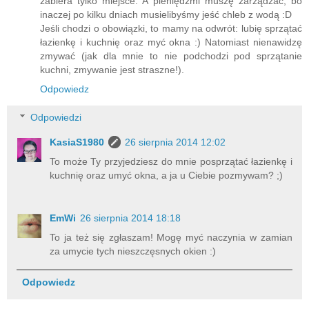
zabiera tylko miejsce. A pieniędzmi muszę zarządzać, bo
inaczej po kilku dniach musielibyśmy jeść chleb z wodą :D
Jeśli chodzi o obowiązki, to mamy na odwrót: lubię sprzątać
łazienkę i kuchnię oraz myć okna :) Natomiast nienawidzę
zmywać (jak dla mnie to nie podchodzi pod sprzątanie
kuchni, zmywanie jest straszne!).
Odpowiedz
Odpowiedzi
KasiaS1980
26 sierpnia 2014 12:02
To może Ty przyjedziesz do mnie posprzątać łazienkę i
kuchnię oraz umyć okna, a ja u Ciebie pozmywam? ;)
EmWi
26 sierpnia 2014 18:18
To ja też się zgłaszam! Mogę myć naczynia w zamian
za umycie tych nieszczęsnych okien :)
Odpowiedz