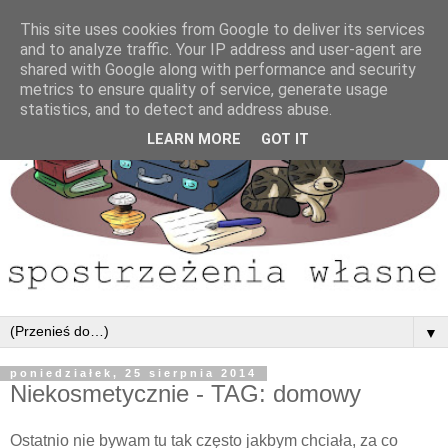
This site uses cookies from Google to deliver its services
and to analyze traffic. Your IP address and user-agent are
shared with Google along with performance and security
metrics to ensure quality of service, generate usage
statistics, and to detect and address abuse.
LEARN MORE
GOT IT
▼
poniedziałek, 25 sierpnia 2014
Niekosmetycznie - TAG: domowy
Ostatnio nie bywam tu tak często jakbym chciała, za co