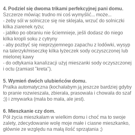
4. Podziel się dwoma trikami perfekcyjnej pani domu.
Szczerze mówiąc trudno mi coś wymyślić... może...
- żeby sól w solniczce się nie sklejała, wrzuć do solniczki
kilka ziarenek ryżu;
- jabłko po obraniu nie ściemnieje, jeśli dodasz do niego
kilka kropli soku z cytryny
- aby pozbyć się nieprzyjemnego zapachu z lodówki, wysyp
na talerzyk/miseczkę kilka łyżeczek sody oczyszczonej lub
mielonej kawy
- do odtykania kanalizacji użyj mieszanki sody oczyszczonej
i octu (zamiast "kreta").
5. Wymień dwóch ulubieńców domu.
Pralka automatyczna (kochałabym ją jeszcze bardziej gdyby
to pranie rozwieszała, zbierała, prasowała i chowała do szaf
;)) i zmywarka (mała bo mała, ale jest).
6. Mieszkanie czy dom.
Pół życia mieszkałam w wielkim domu i choć ma to swoje
zalety, zdecydowanie wolę moje małe i ciasne mieszkanko,
głównie ze względu na małą ilość sprzątania ;)