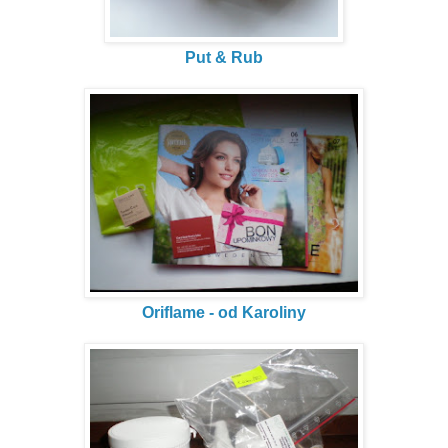
Put & Rub
Oriflame - od Karoliny