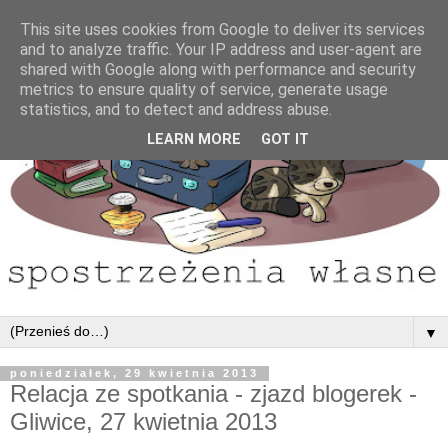
This site uses cookies from Google to deliver its services
and to analyze traffic. Your IP address and user-agent are
shared with Google along with performance and security
metrics to ensure quality of service, generate usage
statistics, and to detect and address abuse.
LEARN MORE
GOT IT
▼
poniedziałek, 29 kwietnia 2013
Relacja ze spotkania - zjazd blogerek -
Gliwice, 27 kwietnia 2013