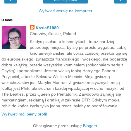
Wyświetl wersję na komputer
O mnie
KasiaS1980
Chorzów, śląskie, Poland
Kiedyś pisałam o kosmetykach, teraz bardziej
potrzebuję miejsca, by się po prostu wygadać. Lubię
kino amerykańskie, ale coraz częściej przekonuję się
do europejskiego, zwłaszcza francuskiego i włoskiego, nie pogardzę
dobrą książką, przede wszystkim kryminałem (pokochałam serię z
Chyłką) i poradnikami. Jestem wielką fanką Harry'ego Pottera i
Przyjaciół, a także Seksu w Wielkim Mieście. Moją gwiazdą
wszechczasów jest Marylin Monroe. Z gwiazd muzycznych moją
idolką jest P!nk, ale słucham każdej wpadającej w ucho muzyki, od
The Beatles, przez Queen po Pentatonix. Zawodowo zajmuję się
marketingiem, reklamą i grafiką w zakresie DTP. Gdybym mogła
robić do końca życia tylko jedną rzecz, byłoby to podróżowanie.
Wyświetl mój pełny profil
Obsługiwane przez usługę
Blogger
.