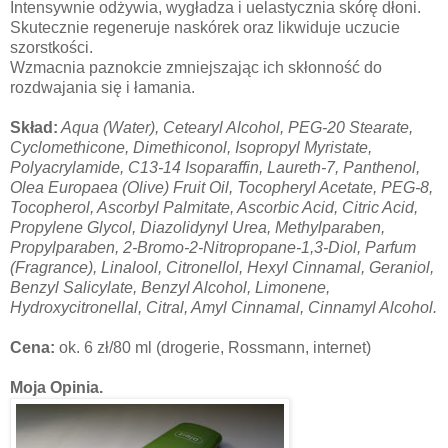
Intensywnie odżywia, wygładza i uelastycznia skórę dłoni.
Skutecznie regeneruje naskórek oraz likwiduje uczucie
szorstkości.
Wzmacnia paznokcie zmniejszając ich skłonność do
rozdwajania się i łamania.
Skład:
Aqua (Water), Cetearyl Alcohol, PEG-20 Stearate,
Cyclomethicone, Dimethiconol, Isopropyl Myristate,
Polyacrylamide, C13-14 Isoparaffin, Laureth-7, Panthenol,
Olea Europaea (Olive) Fruit Oil, Tocopheryl Acetate, PEG-8,
Tocopherol, Ascorbyl Palmitate, Ascorbic Acid, Citric Acid,
Propylene Glycol, Diazolidynyl Urea, Methylparaben,
Propylparaben, 2-Bromo-2-Nitropropane-1,3-Diol, Parfum
(Fragrance), Linalool, Citronellol, Hexyl Cinnamal, Geraniol,
Benzyl Salicylate, Benzyl Alcohol, Limonene,
Hydroxycitronellal, Citral, Amyl Cinnamal, Cinnamyl Alcohol.
Cena:
ok. 6 zł/80 ml
(drogerie, Rossmann, internet)
Moja Opinia.