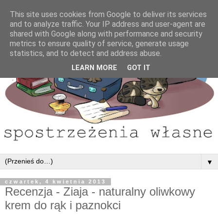
This site uses cookies from Google to deliver its services
and to analyze traffic. Your IP address and user-agent are
shared with Google along with performance and security
metrics to ensure quality of service, generate usage
statistics, and to detect and address abuse.
LEARN MORE
GOT IT
▼
czwartek, 4 kwietnia 2013
Recenzja - Ziaja - naturalny oliwkowy
krem do rąk i paznokci