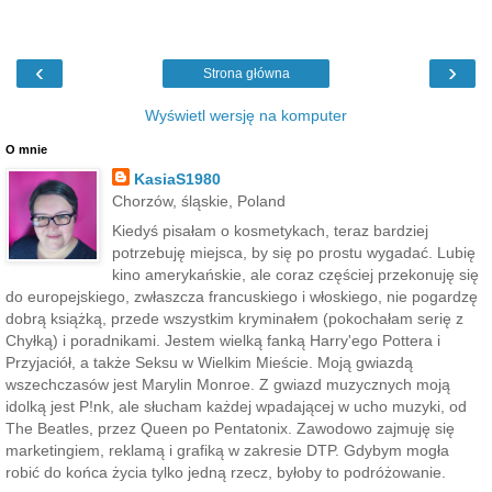
‹
›
Strona główna
Wyświetl wersję na komputer
O mnie
KasiaS1980
Chorzów, śląskie, Poland
Kiedyś pisałam o kosmetykach, teraz bardziej
potrzebuję miejsca, by się po prostu wygadać. Lubię
kino amerykańskie, ale coraz częściej przekonuję się
do europejskiego, zwłaszcza francuskiego i włoskiego, nie pogardzę
dobrą książką, przede wszystkim kryminałem (pokochałam serię z
Chyłką) i poradnikami. Jestem wielką fanką Harry'ego Pottera i
Przyjaciół, a także Seksu w Wielkim Mieście. Moją gwiazdą
wszechczasów jest Marylin Monroe. Z gwiazd muzycznych moją
idolką jest P!nk, ale słucham każdej wpadającej w ucho muzyki, od
The Beatles, przez Queen po Pentatonix. Zawodowo zajmuję się
marketingiem, reklamą i grafiką w zakresie DTP. Gdybym mogła
robić do końca życia tylko jedną rzecz, byłoby to podróżowanie.