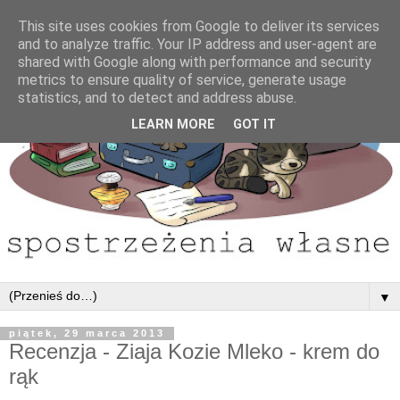
This site uses cookies from Google to deliver its services
and to analyze traffic. Your IP address and user-agent are
shared with Google along with performance and security
metrics to ensure quality of service, generate usage
statistics, and to detect and address abuse.
LEARN MORE
GOT IT
▼
piątek, 29 marca 2013
Recenzja - Ziaja Kozie Mleko - krem do
rąk