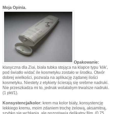
Moja Opinia.
Opakowanie:
klasyczna dla Ziai, biała tubka stojąca na klapce typu 'klik',
pod światło widać ile kosmetyku zostało w środku. Otwór
dobrej wielkości, pozwala na aplikację żądanej ilości
kosmetyku. Niestety z etykiety ścierają się srebrne nadruki.
Nie przeszkadza mi to, jednak wolałabym trwalsze nadruki.
(1 pkt/1).
Konsystencja/kolor:
krem ma kolor biały, konsystencję
lekkiego kremu, moim zdaniem trochę żelową, aksamitną,
szybko się wchłania, ale pozostawia delikatny film. (0,75