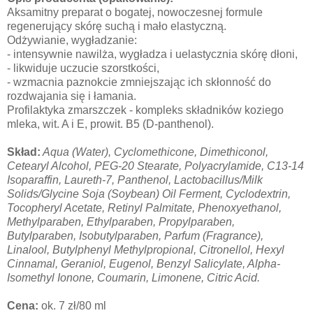
Aksamitny preparat o bogatej, nowoczesnej formule
regenerujący skórę suchą i mało elastyczną.
Odżywianie, wygładzanie:
- intensywnie nawilża, wygładza i uelastycznia skórę dłoni,
- likwiduje uczucie szorstkości,
- wzmacnia paznokcie zmniejszając ich skłonność do
rozdwajania się i łamania.
Profilaktyka zmarszczek - kompleks składników koziego
mleka, wit. A i E, prowit. B5 (D-panthenol).
Skład:
Aqua (Water), Cyclomethicone, Dimethiconol,
Cetearyl Alcohol, PEG-20 Stearate, Polyacrylamide, C13-14
Isoparaffin, Laureth-7, Panthenol, Lactobacillus/Milk
Solids/Glycine Soja (Soybean) Oil Ferment, Cyclodextrin,
Tocopheryl Acetate, Retinyl Palmitate, Phenoxyethanol,
Methylparaben, Ethylparaben,
Propylparaben,
Butylparaben,
Isobutylparaben, Parfum (Fragrance),
Linalool, Butylphenyl Methylpropional, Citronellol, Hexyl
Cinnamal, Geraniol, Eugenol, Benzyl Salicylate, Alpha-
Isomethyl Ionone, Coumarin, Limonene, Citric Acid.
Cena:
ok. 7 zł/80 ml