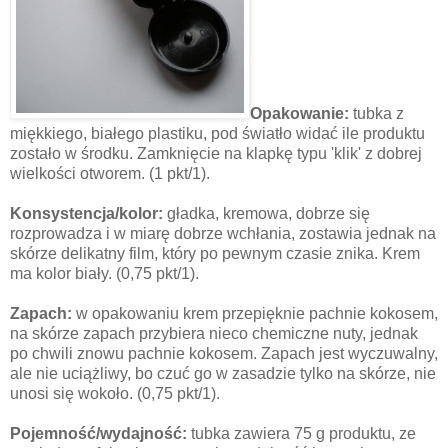
Opakowanie:
tubka z
miękkiego, białego plastiku, pod światło widać ile produktu
zostało w środku. Zamknięcie na klapkę typu 'klik' z dobrej
wielkości otworem. (1 pkt/1).
Konsystencja/kolor:
gładka, kremowa, dobrze się
rozprowadza i w miarę dobrze wchłania, zostawia jednak na
skórze delikatny film, który po pewnym czasie znika. Krem
ma kolor biały. (0,75 pkt/1).
Zapach:
w opakowaniu krem przepięknie pachnie kokosem,
na skórze zapach przybiera nieco chemiczne nuty, jednak
po chwili znowu pachnie kokosem. Zapach jest wyczuwalny,
ale nie uciążliwy, bo czuć go w zasadzie tylko na skórze, nie
unosi się wokoło. (0,75 pkt/1).
Pojemność/wydajność:
tubka zawiera 75 g produktu, ze