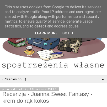
This site uses cookies from Google to deliver its services
and to analyze traffic. Your IP address and user-agent are
shared with Google along with performance and security
metrics to ensure quality of service, generate usage
statistics, and to detect and address abuse.
LEARN MORE
GOT IT
▼
poniedziałek, 18 marca 2013
Recenzja - Joanna Sweet Fantasy -
krem do rąk kokos