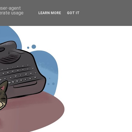
 user-agent
nerate usage
LEARN MORE
GOT IT