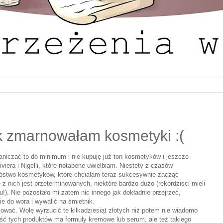
ak zmarnowałam kosmetyki :(
aniczać to do minimum i nie kupuję już ton kosmetyków i jeszcze
iviera i Nigelli, które notabene uwielbiam. Niestety z czasów
óstwo kosmetyków, które chciałam teraz sukcesywnie zacząć
z nich jest przeterminowanych, niektóre bardzo dużo (rekordziści mieli
!). Nie pozostało mi zatem nic innego jak dokładnie przejrzeć,
ie do wora i wywalić na śmietnik.
ować. Wolę wyrzucić te kilkadziesiąt złotych niż potem nie wiadomo
ość tych produktów ma formuły kremowe lub serum, ale też takiego