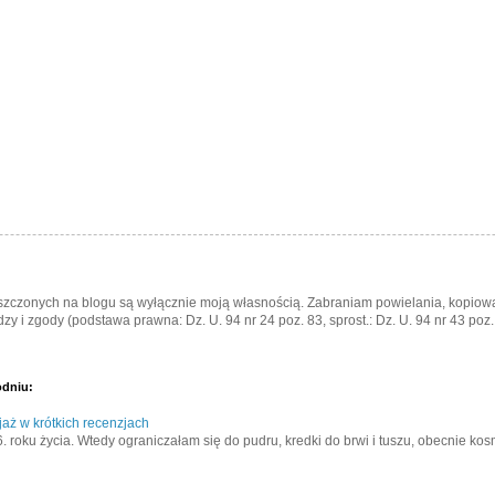
eszczonych na blogu są wyłącznie moją własnością. Zabraniam powielania, kopiowa
zy i zgody (podstawa prawna: Dz. U. 94 nr 24 poz. 83, sprost.: Dz. U. 94 nr 43 poz.
odniu:
aż w krótkich recenzjach
. roku życia. Wtedy ograniczałam się do pudru, kredki do brwi i tuszu, obecnie kos