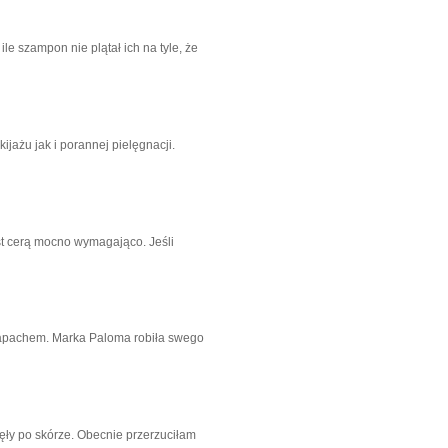
e szampon nie plątał ich na tyle, że
ażu jak i porannej pielęgnacji.
t cerą mocno wymagająco. Jeśli
 zapachem. Marka Paloma robiła swego
ęły po skórze. Obecnie przerzuciłam