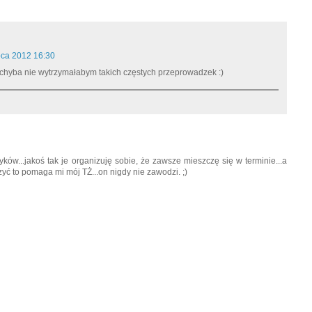
pca 2012 16:30
 chyba nie wytrzymałabym takich częstych przeprowadzek :)
ów...jakoś tak je organizuję sobie, że zawsze mieszczę się w terminie...a
yć to pomaga mi mój TŻ...on nigdy nie zawodzi. ;)