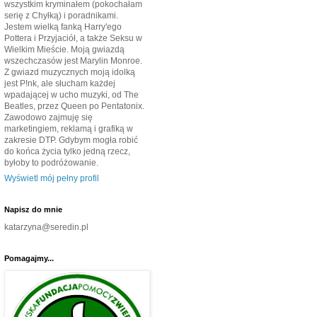
wszystkim kryminałem (pokochałam
serię z Chyłką) i poradnikami.
Jestem wielką fanką Harry'ego
Pottera i Przyjaciół, a także Seksu w
Wielkim Mieście. Moją gwiazdą
wszechczasów jest Marylin Monroe.
Z gwiazd muzycznych moją idolką
jest P!nk, ale słucham każdej
wpadającej w ucho muzyki, od The
Beatles, przez Queen po Pentatonix.
Zawodowo zajmuję się
marketingiem, reklamą i grafiką w
zakresie DTP. Gdybym mogła robić
do końca życia tylko jedną rzecz,
byłoby to podróżowanie.
Wyświetl mój pełny profil
Napisz do mnie
katarzyna@seredin.pl
Pomagajmy...