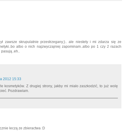
ł zawsze skrupulatnie przestrzegany;).. ale niestety i mi zdarza się ze
metyki..bo albo o nich najzwyczajniej zapominam..albo po 1 czy 2 razach
 pasują..eh..
ca 2012 15:33
le kosmetyków. Z drugiej strony, jakby mi miało zaszkodzić, to już wolę
rpieć. Pozdrawiam.
cznie leczą ze zbieractwa :D