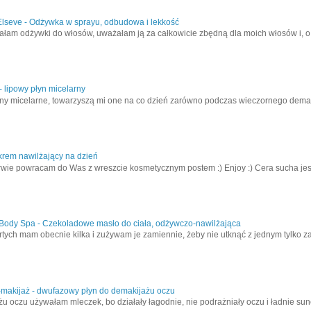
Elseve - Odżywka w sprayu, odbudowa i lekkość
łam odżywki do włosów, uważałam ją za całkowicie zbędną dla moich włosów i, o il
- lipowy płyn micelarny
y micelarne, towarzyszą mi one na co dzień zarówno podczas wieczornego demakij
krem nawilżający na dzień
rwie powracam do Was z wreszcie kosmetycznym postem :) Enjoy :) Cera sucha jes
Body Spa - Czekoladowe masło do ciała, odżywczo-nawilżająca
rtych mam obecnie kilka i zużywam je zamiennie, żeby nie utknąć z jednym tylko
-makijaż - dwufazowy płyn do demakijażu oczu
u oczu używałam mleczek, bo działały łagodnie, nie podrażniały oczu i ładnie sun