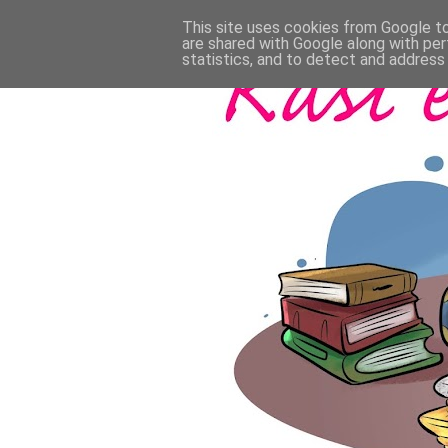
This site uses cookies from Google to 
are shared with Google along with per
statistics, and to detect and address