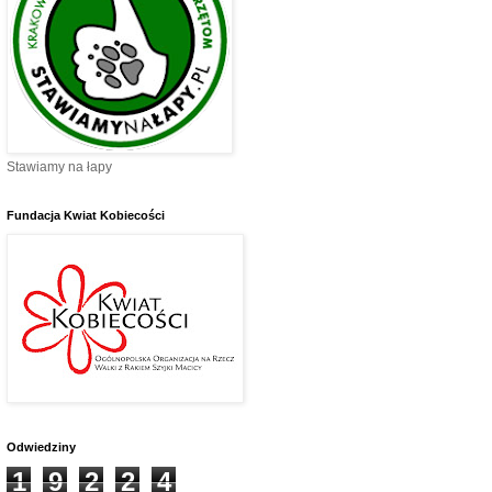
Stawiamy na łapy
Fundacja Kwiat Kobiecości
Odwiedziny
1
9
2
2
4