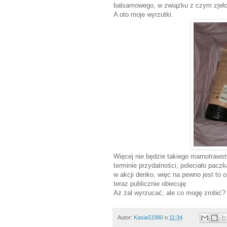
balsamowego, w związku z czym zjełc
A oto moje wyrzutki.
Więcej nie będzie takiego marnotrawst
terminie przydatności, poleciało pacz
w akcji denko, więc na pewno jest to 
teraz publicznie obiecuję.
Aż żal wyrzucać, ale co mogę zrobić?
Autor:
KasiaS1980
o
11:34