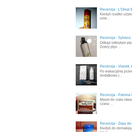
Recenzja - L'Oreal 
Kiedyś rzadko używa
unie...
Recenzja - Sylveco 
Odkąd odkryłam płyn
Dobry płyn ...
Recenzja - Vianek, 
Po wakacyjnej prze
dodatkowo j...
Recenzja - Paloma 
Maseł do ciała otwa
czasu ...
Recenzja - Ziaja de
Kiedyś do demakijaż