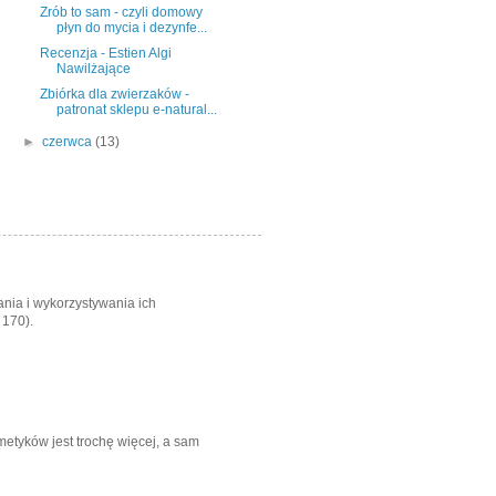
Zrób to sam - czyli domowy
płyn do mycia i dezynfe...
Recenzja - Estien Algi
Nawilżające
Zbiórka dla zwierzaków -
patronat sklepu e-natural...
►
czerwca
(13)
nia i wykorzystywania ich
 170).
metyków jest trochę więcej, a sam