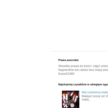
Prawa autorskie
Wszelkie prawa do treści i zdjęć umi
fragmentów lub całości bez mojej wied
KasiaS1980
Najchętniej czytaliście w ubiegłym tyg
Mój codzienny makij
Makijaż noszę od 16
makij...