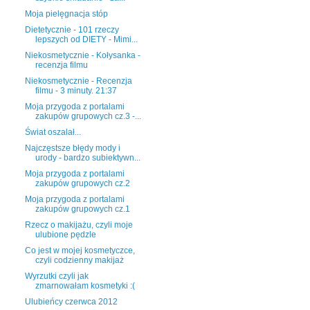
Moja pielęgnacja stóp
Dietetycznie - 101 rzeczy
lepszych od DIETY - Mimi...
Niekosmetycznie - Kołysanka -
recenzja filmu
Niekosmetycznie - Recenzja
filmu - 3 minuty. 21:37
Moja przygoda z portalami
zakupów grupowych cz.3 -...
Świat oszalał...
Najczęstsze błędy mody i
urody - bardzo subiektywn...
Moja przygoda z portalami
zakupów grupowych cz.2
Moja przygoda z portalami
zakupów grupowych cz.1
Rzecz o makijażu, czyli moje
ulubione pędzle
Co jest w mojej kosmetyczce,
czyli codzienny makijaż
Wyrzutki czyli jak
zmarnowałam kosmetyki :(
Ulubieńcy czerwca 2012