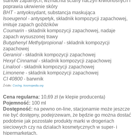
stanów zapalnych, wzmacnia ściany naczyń krwionośnych i
poprawia ukrwienie skóry
BHT
- antyoksydant, substancja maskująca
Isoeugenol
- antyspetyk, składnik kompozycji zapachowej,
imituje zapach goździków
Coumarin
- składnik kompozycji zapachowej, nadaje
zapach wysuszonej trawy
Butyphenyl Methylpropional
- składnik kompozycji
zapachowej
Geraniol
- składnik kompozycji zapachowej
Hexyl Cinnamal
- składnik kompozycji zapachowej
Linalool
- składnik kompozycji zapachowej
Limonene
- składnik kompozycji zapachowej
CI 40800
- barwnik
Źródło:
CosIng,
kosmopedia.org
Cena regularna:
10,69 zł (w klepie producenta)
Pojemność:
100 ml
Dostępność:
na pewno on-line, stacjonarnie może jeszcze
nie być dostępny, podejrzewam, że będzie go można dostać
podobnie jak pozostałe produkty marki w drogeriach
sieciowych czy na działach kosmetycznych w super- i
hipermarketach.