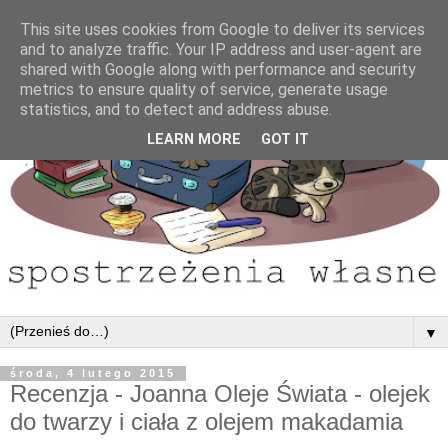
This site uses cookies from Google to deliver its services
and to analyze traffic. Your IP address and user-agent are
shared with Google along with performance and security
metrics to ensure quality of service, generate usage
statistics, and to detect and address abuse.
LEARN MORE
GOT IT
▼
środa, 4 lutego 2015
Recenzja - Joanna Oleje Świata - olejek
do twarzy i ciała z olejem makadamia