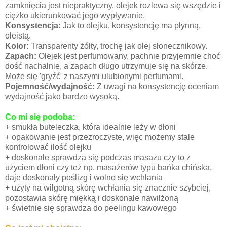
zamknięcia jest niepraktyczny, olejek rozlewa się wszędzie i
ciężko ukierunkować jego wypływanie.
Konsystencja:
Jak to olejku, konsystencję ma płynną,
oleistą.
Kolor:
Transparenty żółty, trochę jak olej słonecznikowy.
Zapach:
Olejek jest perfumowany, pachnie przyjemnie choć
dość nachalnie, a zapach długo utrzymuje się na skórze.
Może się 'gryźć' z naszymi ulubionymi perfumami.
Pojemność/wydajność:
Z uwagi na konsystencję oceniam
wydajność jako bardzo wysoką.
Co mi się podoba:
+ smukła buteleczka, która idealnie leży w dłoni
+ opakowanie jest przezroczyste, więc możemy stale
kontrolować ilość olejku
+ doskonale sprawdza się podczas masażu czy to z
użyciem dłoni czy też np. masażerów typu bańka chińska,
daje doskonały poślizg i wolno się wchłania
+ użyty na wilgotną skórę wchłania się znacznie szybciej,
pozostawia skórę miękką i doskonale nawilżoną
+ świetnie się sprawdza do peelingu kawowego