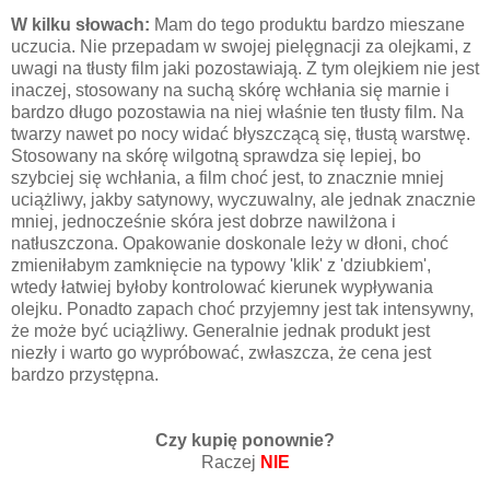
W kilku słowach:
Mam do tego produktu bardzo mieszane
uczucia. Nie przepadam w swojej pielęgnacji za olejkami, z
uwagi na tłusty film jaki pozostawiają. Z tym olejkiem nie jest
inaczej, stosowany na suchą skórę wchłania się marnie i
bardzo długo pozostawia na niej właśnie ten tłusty film. Na
twarzy nawet po nocy widać błyszczącą się, tłustą warstwę.
Stosowany na skórę wilgotną sprawdza się lepiej, bo
szybciej się wchłania, a film choć jest, to znacznie mniej
uciążliwy, jakby satynowy, wyczuwalny, ale jednak znacznie
mniej, jednocześnie skóra jest dobrze nawilżona i
natłuszczona. Opakowanie doskonale leży w dłoni, choć
zmieniłabym zamknięcie na typowy 'klik' z 'dziubkiem',
wtedy łatwiej byłoby kontrolować kierunek wypływania
olejku. Ponadto zapach choć przyjemny jest tak intensywny,
że może być uciążliwy. Generalnie jednak produkt jest
niezły i warto go wypróbować, zwłaszcza, że cena jest
bardzo przystępna.
Czy kupię ponownie?
Raczej
NIE