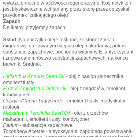
wykazuje mocne właściwości regeneracyjne. Kosmetyk ten
jest błyskawicznie wchłaniany przez skórę przez co zyskał
przydomek “znikającego oleju”.
Zapach
Delikatny, przyjemny zapach.
Skład:
Na początku oleje roślinne, ze słonecznika i
migdałowy, na czwartym miejscu olej makadamia, potem
substancje zapachowe, pochodna witaminy E, antyoksydant
i znowu całe mnóstwo substancji zapachowych, na końcu
barwnik. Średnio.
Helianthus Annuus Seed Oil
- olej z nasion słonecznika,
emolient tłusty
Prunus Amygdalus Dulcis Oil
- olej z migdałów, emolient,
kondycjoner
Caprylic/Capric Triglyceride
- emolient tłusty, modyfikator
reologii
Macadamia Ternifolia Seed Oil
- olej z orzechów
makadamii, emolient tłusty, kondycjoner
Parfum
- substancje zapachowe
Tocopheryl Acetate
- antyoksydant, zapobiega powstawaniu